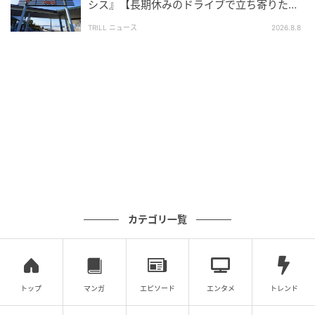
シス』【長期休みのドライブで立ち寄りたい
さらに、帽子のデザインがポイントのチェアマット
SA・PA】300名が選ぶ1位に「グルメが充
TRILL ニュース
2026.8.8
や、接触冷感生地のブランケット、ルームライトとい
実」
った、おうちの中でもキャラクターと一緒にくつろげ
るホーム雑貨が充実しています。
また、一部店舗限定で登場するスーパービッグサイズ
のぬいぐるみは、もっちり触感でリラックスタイムに
もぴったり☆
これからの暑い季節も、脱力モードの「ドナルドダッ
ク」と一緒に、のんびり癒やしのひとときが楽しめま
す。
カテゴリ一覧
トップ
マンガ
エピソード
エンタメ
トレンド
ドナルド ぬいぐるみ DONALD BIRTHDAY
2026