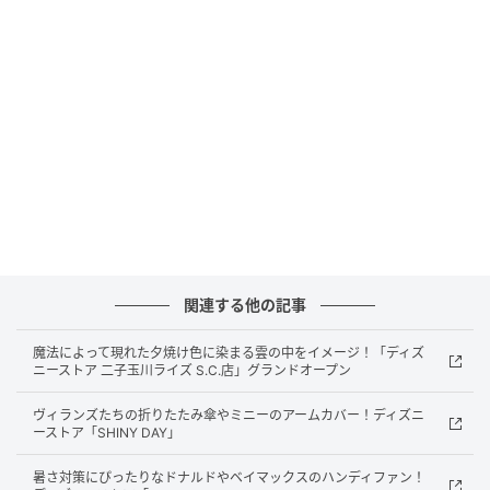
※ディズニー公式オンラインストアではディズニース
トアクラブプレミアムメンバー限定で5月11日（月）
12:00～5月12日（火）7:00の先行販売が実施されま
す
発売日：2026年5月15日（金）
販売店舗：ディズニーストア店舗
※発売日の店舗での購入には、ディズニーストアクラ
ブアプリを使用した来店予約が必要となります
関連する他の記事
6月9日にお誕生日を迎える、ディズニーの人気キャラ
魔法によって現れた夕焼け色に染まる雲の中をイメージ！「ディズ
クター「ドナルドダック」
ニーストア 二子玉川ライズ S.C.店」グランドオープン
ヴィランズたちの折りたたみ傘やミニーのアームカバー！ディズニ
「ドナルドダック」のお誕生日を記念した2つのコレク
ーストア「SHINY DAY」
ションがディズニーストアに登場します。
暑さ対策にぴったりなドナルドやベイマックスのハンディファン！