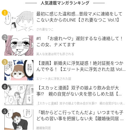
人気連載マンガランキング
最初に感じた違和感…普段マメに連絡をして
こない夫からのLINE【され妻なつこ Vol.1】
され妻なつこ
#1 「お疲れ〜♡」遅刻するなら連絡して！
ゆるいアートや遊び心あふれるデザインが魅力！ディズニーストア「ドナルド
この女、ナメてます
ダック」お誕生日コレクション
美人な友達は何でも許される
【漫画】新婚夫に浮気疑惑！絶対証拠をつか
んでやる！【エリート夫に浮気された話 Vol.
「ドナルドダック」のお誕生日を記念した、ゆるっと
1】
脱力した「ドナルドダック」が愛らしい新コレクショ
エリート夫に浮気された話
ン「DONALD BIRTHDAY 2026」
【スカッと漫画】双子の娘より飲み会が大
事!? 親の自覚がない夫を懲らしめた話【第1
話】
とろけているようなポーズや、つぶらな瞳に癒やされ
【スカッと漫画】双子の娘より飲み会が大事!? 親の自覚がない夫を
懲らしめた話
る描き起こしアートを用いた、夏らしい涼しげなカラ
「朝からどこ行ってたんだよ」いつまでも子
ーのコレクションになっています。
どもの習い事を把握しない夫【離婚後同居 Vo
l.1】
離婚後同居