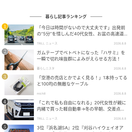
「ドナルドダック」の上にちょこんと乗った脱力ポー
ズの「チップ」と「デール」にも注目です。
暮らし記事ランキング
「今日は時間がないので大丈夫です」出発前
の“5分”を惜しんだ40代女性、お盆の高速道
路で家族旅行の予定が崩れたワケ
TRILL ニュース
2026.8.8
ガムテープでベトベトになった『ハサミ』を
一瞬で切れ味抜群によみがえらせる方法！
暮らしニスタ
2026.8.8
ゆるいアートや遊び心あふれるデザインが魅力！ディズニーストア「ドナルド
ダック」お誕生日コレクション
「空港の売店とかでよく見る！」1本持ってる
と100均の無敵なケーブル
michill
2026.8.8
くつろいだ「ドナルドダック」のぬいぐるみやころん
「これで私も自由になれる」20代女性が親に
とした丸いフォルムがキュートなぬいぐるみキーチェ
内緒で買った軽自動車→冬の早朝、交差点で
迎えた“残酷な結末”
ーンをはじめ、ステーショナリーやバッグなど、バラ
TRILL ニュース
2026.8.8
エティ豊かなグッズを展開。
3位『浜名湖SA』2位『刈谷ハイウェイオア