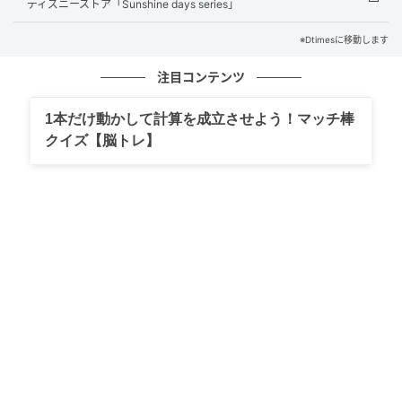
ディズニーストア「Sunshine days series」
ラインナップは「DONALD BIRTHDAY 2026」と
「DONALD FASHION 2026」の2種類。
※Dtimesに移動します
ゆるいアートや遊び心あふれるデザインに愛らしさが
注目コンテンツ
ぎゅっと詰まった新コレクションを紹介していきます
1本だけ動かして計算を成立させよう！マッチ棒
☆
クイズ【脳トレ】
DONALD BIRTHDAY 2026