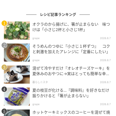
料理じょうずな義母は尊敬していますし、見習うべき
点がたくさんあります。しかし義母も完璧ではないと
レシピ記事ランキング
知り、義母の発言すべてを真に受けなくてもいいんだ
と感じました。料理法のアドバイスなど、ありがたい
オクラのから揚げに、箸が止まらない 味つ
けは「小さじ2杯と小さじ1杯」
言葉は真摯に受け止め、夫や息子に少しでもおいしい
料理を食べてもらおうと思っています。
grape
2026.8.7
そうめんのつゆに『小さじ１杯ずつ』 コク
著者：土田えり子／30代・女性・主婦。2人の男児の
と刺激を加えたアレンジに「定番にしたい」
母。元記者で、現在はフリーランスとして企業のリリ
grape
2026.8.7
ース記事や、自身の子育て体験談などを執筆中。
混ぜて冷やすだけ『オレオチーズケーキ』を
夏休みのおやつに→実はとっても簡単な幸せ
作画：まっふ
レシピに挑戦♡
暮らしニスタ
2026.8.7
※ベビーカレンダーが独自に実施したアンケートで集
夏の枝豆が化ける…『調味料』を好きなだけ
めた読者様の体験談をもとに記事化しています
振りかけると「箸が止まらない」
grape
2026.8.7
ベビーカレンダー編集部
ホットケーキミックスのコーヒーを混ぜて焼