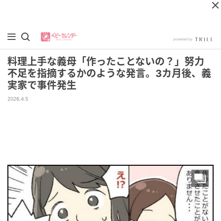
料理上手な義母「作ったことないの？」努力
不足を指摘するかのような発言。3カ月後、義
実家で事件発生
2026.4.5