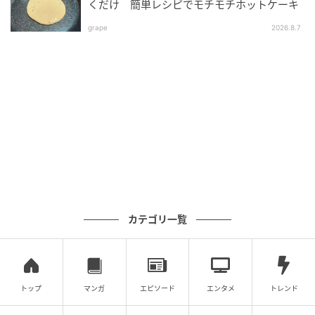
くだけ 簡単レシピでモチモチホットケーキ
元記事で読む
grape
2026.8.7
クリエイター情報
ベビーカレンダー
ベビーカレンダーは妊娠・出産・育児の情報サイト
です。みんなのクチコミや体験談から産婦人科検
索、おでかけ情報、離乳食レシピまで。月間利用者1
000万人以上。
作品をもっとみる
の記事をもっとみる
カテゴリ一覧
トップ
マンガ
エピソード
エンタメ
トレンド