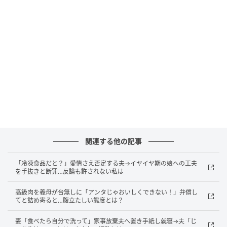
ベビーカレンダー
関連する他の記事
「冷凍食品だと？」愛情さえ否定する夫→イヤイヤ期の娘への工夫
を手抜きと断罪…反論も許されない私は
高級肉を義母が台無しに「アンタじゃおいしくできない！」弁償し
てと詰め寄ると…腹立たしい態度とは？
妻「食べたら自分で洗って」家事放棄夫へ置き手紙し就寝→夫「じ