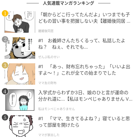
人気連載マンガランキング
賞味期限切れのわさび
「朝からどこ行ってたんだよ」いつまでも子
どもの習い事を把握しない夫【離婚後同居 Vo
オニオングラタンスープの件から、3カ月ほどたったと
l.1】
きのこと。夫の実家でお寿司の出前をとって一緒に食
離婚後同居
べることになりました。義母が冷蔵庫からわさびのチ
#1 お義姉さんたちくるって、私話したよ
ューブを出してくれ、夫は「このわさび、いつもより
ね？ ねぇ、それでも…
辛くておいしい！」と言って食べていました。食事が
ぜんぶ私のせい
終わって片づけていた際、私はわさびの賞味期限を見
#1 「あっ、財布忘れちゃった」「いいよ出
てびっくり！ なんと、1年半も前に賞味期限切れにな
すよ〜！」これが全ての始まりでした
っていたのでした。
ママ友の財布
入学式からわずか3日、娘のひと言が運命の
まだわさびは残っていましたが、義母に「もう空にな
分かれ道に…【私はモンペじゃありません Vo
っています」と声を掛け、捨てました。料理の腕に自
l.1】
信を持っている義母でも完璧ではないと気づき、私は
私はモンペじゃありません
気持ちがラクに。わさびを食べた夫もその後、特に体
#1 「ママ、生きてるよね？」寝ていると思
って部屋を開けたら
調を崩すことはなくホッとしました。
ママが家出した