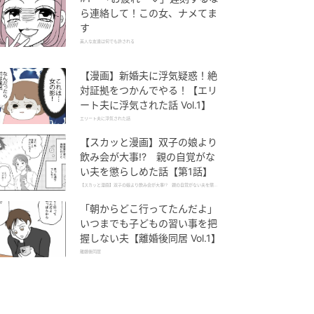
ら連絡して！この女、ナメてま
す
美人な友達は何でも許される
【漫画】新婚夫に浮気疑惑！絶
対証拠をつかんでやる！【エリ
ート夫に浮気された話 Vol.1】
エリート夫に浮気された話
【スカッと漫画】双子の娘より
飲み会が大事!? 親の自覚がな
い夫を懲らしめた話【第1話】
【スカッと漫画】双子の娘より飲み会が大事!? 親の自覚がない夫を懲ら
しめた話
「朝からどこ行ってたんだよ」
いつまでも子どもの習い事を把
握しない夫【離婚後同居 Vol.1】
離婚後同居