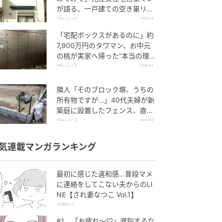
が語る、一戸建ての空き巣リス
クを下げる数分の段取り
TRILL ニュース
2026.8.8
「宅配ボックスがあるのに」約
7,900万円のタワマン、お中元
の桃が実家へ帰った“本当の理
由”【一級建築士は見た】
TRILL ニュース
2026.8.8
隣人「そのブロック塀、うちの
所有物ですが…」40代夫婦が新
築庭に設置したフェンス、直後
に迫られた"顛末"
TRILL ニュース
2026.8.6
気連載マンガランキング
最初に感じた違和感…普段マメ
に連絡をしてこない夫からのLI
NE【され妻なつこ Vol.1】
され妻なつこ
#1 「お疲れ〜♡」遅刻するな