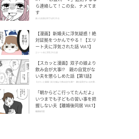
ら連絡して！この女、ナメてま
す
美人な友達は何でも許される
【漫画】新婚夫に浮気疑惑！絶
対証拠をつかんでやる！【エリ
ート夫に浮気された話 Vol.1】
エリート夫に浮気された話
【スカッと漫画】双子の娘より
飲み会が大事!? 親の自覚がな
い夫を懲らしめた話【第1話】
【スカッと漫画】双子の娘より飲み会が大事!? 親の自覚がない夫を懲ら
しめた話
「朝からどこ行ってたんだよ」
いつまでも子どもの習い事を把
握しない夫【離婚後同居 Vol.1】
離婚後同居