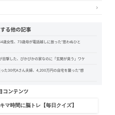
連する他の記事
4歳女性、73歳母が電話越しに放った“思わぬひと
が目撃した、ぴかぴかの家なのに「玄関が臭う」ワケ
た30代Aさん夫婦、4,200万円の自宅を襲った"想
目コンテンツ
記……全部、読めます。