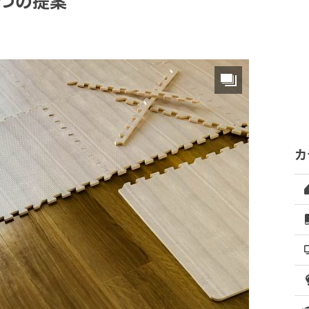
つの提案"
カ