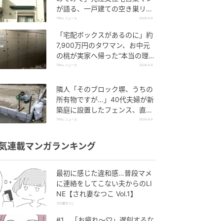
が語る、一戸建ての空き巣リス
クを下げる数分の段取り
TRILL ニュース
2026.8.8
「宅配ボックスがあるのに」約
7,900万円のタワマン、お中元
の桃が実家へ帰った“本当の理
由”【一級建築士は見た】
TRILL ニュース
2026.8.8
隣人「そのブロック塀、うちの
所有物ですが…」40代夫婦が新
築庭に設置したフェンス、直後
に迫られた"顛末"
TRILL ニュース
2026.8.6
気連載マンガランキング
最初に感じた違和感…普段マメ
に連絡をしてこない夫からのLI
NE【され妻なつこ Vol.1】
され妻なつこ
#1 「お疲れ〜♡」遅刻するな