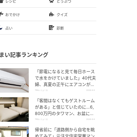
レシピ
どうぶつ
おでかけ
クイズ
占い
診断
まい記事ランキング
「節電になると見て毎日ホース
で水をかけていました」40代夫
婦、真夏の正午にエアコンが効
かなくなった事態
TRILL ニュース
2026.8.8
「客間はなくてもゲストルーム
がある」と信じていたのに…6,
800万円のタワマン、お盆に義
両親2泊で直面した“誤算”【一級
TRILL ニュース
2026.8.8
建築士は見た】
帰省前に「道路側から自宅を眺
めてみて」元注文住宅営業マン