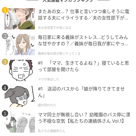
壁にフックや棚を取り付けること自体が危険なわけで
またあの女…？ 仕事と言いつつ楽しそうに電
はありません。大切なのは、「壁の中に何があるか」
話する夫にイライラする／夫の女性部下が気
になる（1）【夫婦の危機 まんが】
を事前に確認することです。
夫の女性部下が気になる
毎日家に来る義妹がストレス…どうしてみん
ホームセンターで数千円で購入できる「下地センサ
な甘やかすの？／義妹が毎日我が家にやって
ー」を使えば、壁の裏にある柱や間柱の位置をある程
くる（1）【義父母がシンドイんです！ まん
義妹が毎日我が家にやってくる
度把握できます。配線の位置については、分電盤の配
が】
#1 「ママ、生きてるよね？」寝ていると思
置からどの方向に線が向かっているかを予測するだけ
って部屋を開けたら
でも参考になります。
ママが家出した
一方で、以下のような場合は、DIYではなく専門業者へ
#1 送迎のバスから「娘が降りてきてませ
の依頼をおすすめします。
ん」
娘が拐われた
・壁に大きな開口を設ける作業（棚の埋め込み、ニッ
ママ同士が無視し合い？ 幼稚園のバス停に漂
チなど）
う不穏な空気【私たちの連絡係さん Vol.1】
・配線や配管があると分かっている場所への施工
私たちの連絡係さん
・構造壁（耐力壁）かどうか判断できない場合