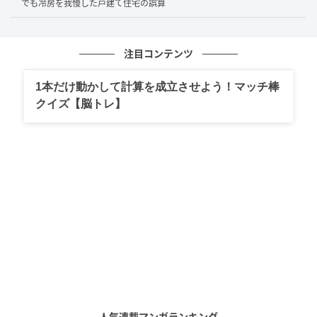
でも冷房を我慢した戸建て住宅の誤算
真下・真横は避けるのが基本です。
・キッチン・浴室まわりの壁：
注目コンテンツ
給排水管が壁の中を通っていることが多く、穴を開け
ると水漏れにつながるおそれがあります。とくに2階の
1本だけ動かして計算を成立させよう！マッチ棒
水まわり直下の1階天井付近は要注意です。
クイズ【脳トレ】
・窓の上下：
窓の上には「まぐさ」、下には「窓台」と呼ばれる構
造材が入っています。これらの構造材にネジを打つこ
と自体は問題ない場合もありますが、構造材の位置を
把握しておかないと、筋かいなど重要な部材を傷つけ
るリスクがあります。
「やっていいDIY」と「やめておくべきDIY」
の境界線
人気連載マンガランキング