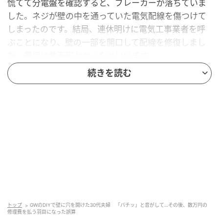
慌てて分電盤を確認すると、ブレーカーが落ちていま
した。ネジが壁の中を通っていた電気配線を傷つけて
しまったのです。結局、連休明けに電気工事業者を呼
ぶことになり、壁の一部を開口して配線を修復しまし
た。費用は数万円かかったといいます。
続きを読む
壁の向こう側には、見えないものが通ってい
る
壁の表面は石膏ボードやクロスで覆われているため、
中に何があるか外からは分かりません。しかし、壁の
中には電気配線や給排水管が通っているほか、建物を
支える構造材（柱や筋かい）が隠れていることがあり
ます。
位置を把握せずにネジやビスを打ち込むと、配線を傷
トップ
GWのDIYで壁に穴を開けた30代夫婦 「パチッ」と音がして…その後、数万円の
つけてショートや漏電を起こしたり、給排水管に穴を
修理費を払う羽目になった誤算