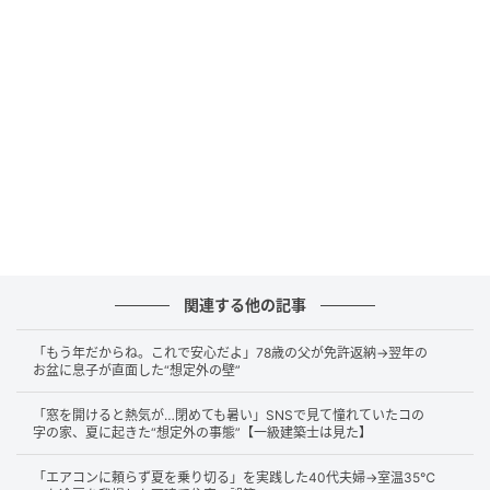
開けて漏水させたりするおそれがあります。筋かいを
傷つけた場合は、建物の耐震性能に影響することもあ
ります。
SNSや動画サイトでは手軽にできるDIYとして紹介され
ていますが、「壁に穴を開ける」という行為は、実は
建物の安全性に関わる作業なのです。
とくに注意したい「3つの場所」
関連する他の記事
壁に穴を開ける際に、とくにリスクが高いのは次の3箇
「もう年だからね。これで安心だよ」78歳の父が免許返納→翌年の
所です。
お盆に息子が直面した“想定外の壁”
・コンセントやスイッチの周辺：
「窓を開けると熱気が…閉めても暑い」SNSで見て憧れていたコの
字の家、夏に起きた“想定外の事態”【一級建築士は見た】
電気配線が集中しているため、近くにネジを打つと配
線に当たる確率が高くなります。コンセントの真上・
「エアコンに頼らず夏を乗り切る」を実践した40代夫婦→室温35℃