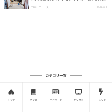
上乗せの事態に…なぜ？
でシェアしませんか？【2分で完了・匿名】
TRILL ニュース
2026.8.5
次の記事
#1 お義姉さんたちくるって、私話したよ
ね？ ねぇ、それでも…
プロフィール
yukiasobi
一級建築士・建築基準適合判定資格者。行政で住宅
政策・確認審査・都市計画等の実務経験を経て、現
カテゴリ一覧
在は住宅分野を中心にフリーライターとして活動
中。間取り・動線、耐震・防災、省エネ、法規やメ
ンテナンスまで、後悔につながりやすいポイントを
整理し、わかりやすい言葉で解説することを大切に
記事一覧をみる
しています。SNSの事例をそのまま真似して後悔す
るケースにも多く触れてきた経験から、見た目だけ
トップ
マンガ
エピソード
エンタメ
トレンド
に流されない家づくりの視点を発信。4歳と1歳の子
どもを育てるイクメンでもあり、暮らしの現実に即