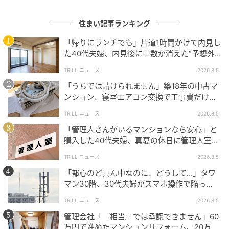
「自分でできそう」と「自分でやっていい」は違いま
住まい記事ランキング
す。GWの連休はDIYに挑戦したくなる時期ですが、壁
「帰りにランチでも」片道1時間かけて内見し
に穴を開ける前に、まず壁の向こう側を想像してみる
た40代夫婦、内見後に口数が消えた“予想外
こと。それが、取り返しのつかない失敗を防ぐ第一歩
の現実”
TRILL ニュース
2026.8.5
です。
「うちでは請けられません」築18年の中古マ
ンション、寝室エアコン交換で工事費だけ約8
万円の“痛い出費”
ライター：yukiasobi（一級建築士・建築基準適合判定
TRILL ニュース
2026.8.5
資格者）
「管理人さんがいるマンションなら安心」と
地方自治体で住宅政策・都市計画・建築確認審査など
購入した40代夫婦、真夏の休日に管理人室を
訪ねて驚愕したワケ
10年以上の実務経験を持つ。現在は住宅・不動産分野
TRILL ニュース
2026.8.5
に特化したライターとして活動し、空間設計や住宅性
「都心のど真ん中なのに、どうして…」タワ
能、都市開発に関する知見をもとに、高い専門性と信
マン30階、30代夫婦がスマホ操作で陥っ
頼性を兼ね備えた記事を多数執筆している。
た“誤算”【一級建築士は見た】
TRILL ニュース
2026.8.5
管理会社「『相当』では承認できません」60
万円で進めたマンションリフォーム、20万円
【エピソード募集】日常のちょっとした体験、TRILL