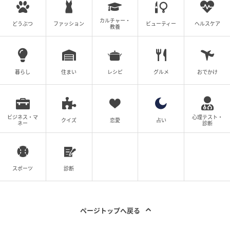
の記事をもっとみる
した提案を重視しています。noteでは、家族との時
間を守るための経済的自由（FIRE）を目指し、資産
カルチャー・
どうぶつ
ファッション
ビューティー
ヘルスケア
運用の記録や暮らしとお金のリアルも発信中です。
教養
暮らし
住まい
レシピ
グルメ
おでかけ
ビジネス・マ
心理テスト・
クイズ
恋愛
占い
ネー
診断
スポーツ
診断
ページトップへ戻る