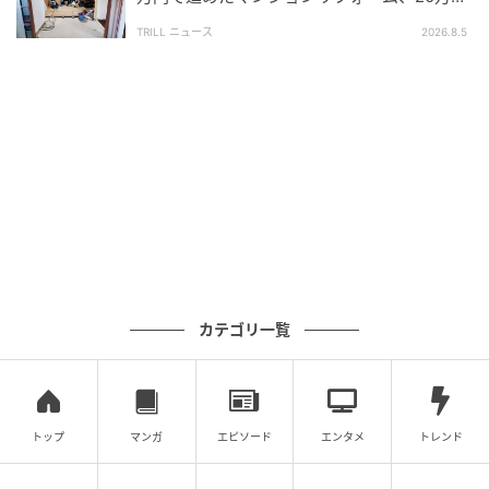
上乗せの事態に…なぜ？
本来100万円で済んだはずの修繕費が、将来的には150
TRILL ニュース
2026.8.5
万〜200万円規模へ膨らむリスクも出てきました。無
理のない返済のつもりだった家が、お金をかけられな
い家になってしまった瞬間でした。
プロとして伝えたい「本当に見るべき判断基
準」
このケースで問題だったのは「返済額だけ」で判断し
ていた点です。同じ失敗を防ぐために、押さえるべき
カテゴリ一覧
ポイントは次のとおりです。
年収30％は目安であって安全ラインではない：特に
額面ベースの場合、手取りではかなり余裕が削られる
トップ
マンガ
エピソード
エンタメ
トレンド
住宅コストは「ローン以外」を含めて考える：固定
資産税・保険・修繕費を含めて初めて実態が見える