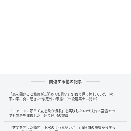
代の共働き夫婦、Aさんご夫妻でした。
世帯年収は約800万円。住宅購入にあたり、参考にし
ていたのが「返済額は年収の30％以内」という基準で
す。
ここで注意したいのが、この“年収”の考え方です。
一般的に、この30％という指標は額面年収（税引前）
ベースで語られることが多く、手取りベースではあり
ません。Aさんご夫妻も額面ベースで試算し、年間返済
関連する他の記事
額は約240万円（年収の30％）に設定しました。
「窓を開けると熱気が…閉めても暑い」SNSで見て憧れていたコの
「これなら無理はなさそうですね」
字の家、夏に起きた“想定外の事態”【一級建築士は見た】
そう確認しながら、購入を決断しました。実際、毎月
「エアコンに頼らず夏を乗り切る」を実践した40代夫婦→室温35℃
でも冷房を我慢した戸建て住宅の誤算
の返済は滞ることなく続いていました。
「玄関を開けた瞬間、下水のような臭いが…」9日間の帰省から戻っ