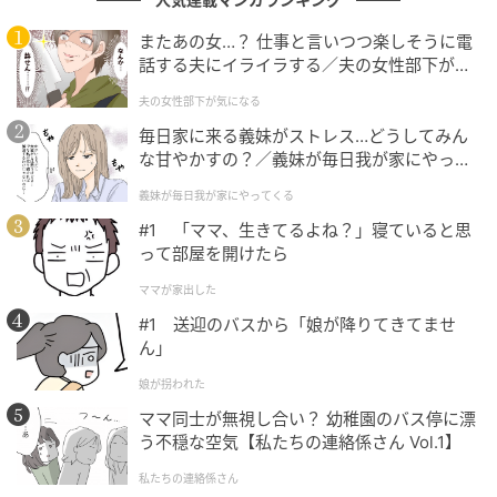
その結果、家計は次のような状態になります。
またあの女…？ 仕事と言いつつ楽しそうに電
話する夫にイライラする／夫の女性部下が気
「返済はできているのに貯金ができない」
になる（1）【夫婦の危機 まんが】
夫の女性部下が気になる
ある日、Aさんは少し困った表情でこう話していまし
毎日家に来る義妹がストレス…どうしてみん
た。
な甘やかすの？／義妹が毎日我が家にやって
くる（1）【義父母がシンドイんです！ まん
義妹が毎日我が家にやってくる
が】
「毎月ちゃんと払えているのに、なぜか余裕がないん
#1 「ママ、生きてるよね？」寝ていると思
です…」
って部屋を開けたら
この時点で、資金バランスはすでに崩れ始めていまし
ママが家出した
た。
#1 送迎のバスから「娘が降りてきてませ
ん」
娘が拐われた
10年後、修繕できない家になった
ママ同士が無視し合い？ 幼稚園のバス停に漂
う不穏な空気【私たちの連絡係さん Vol.1】
購入から10年後、問題が表面化します。外壁や設備の
私たちの連絡係さん