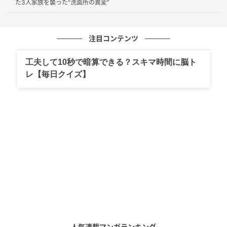
当初は、何の問題もない順調なスタートに見えていた
た3人家族を襲った“洗面所の異変”
のです。
注目コンテンツ
「払えているのに苦しい」という違和感
工夫して10秒で暗算できる？スキマ時間に脳ト
レ【毎日クイズ】
しかし、生活を続ける中で、少しずつ違和感が出てき
ます。住宅にかかる費用は、ローン返済だけではあり
ません。
固定資産税
火災保険（更新費用）
設備のメンテナンス費
こうした支出が年単位で重なり、当初の想定より負担
が大きくなっていきました。さらに、子どもの教育費
や車の維持費など、生活費も徐々に増えていきます。
人気連載マンガランキング