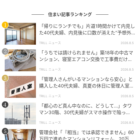
劣化が進み、本来であれば修繕が必要な時期に差し掛
かりました。目安となる費用は、少なくとも100万円
住まい記事ランキング
以上です。
「帰りにランチでも」片道1時間かけて内見し
た40代夫婦、内見後に口数が消えた“予想外
しかし、手元に資金がありませんでした。
の現実”
TRILL ニュース
2026.8.5
貯蓄はほとんど残っておらず、修繕費を用意できない
「うちでは請けられません」築18年の中古マ
状態。最終的にAさん夫婦は、修繕を先送りする判断
ンション、寝室エアコン交換で工事費だけ約8
をします。
万円の“痛い出費”
TRILL ニュース
2026.8.5
「まだ住めるから大丈夫だろう」
「管理人さんがいるマンションなら安心」と
購入した40代夫婦、真夏の休日に管理人室を
訪ねて驚愕したワケ
そう話す一方で、不安を隠せない様子でした。
TRILL ニュース
2026.8.5
「都心のど真ん中なのに、どうして…」タワ
ただ、この判断は後に大きな負担につながります。
マン30階、30代夫婦がスマホ操作で陥っ
た“誤算”【一級建築士は見た】
劣化が進行する
TRILL ニュース
2026.8.5
結果として修繕費がさらに増える
管理会社「『相当』では承認できません」60
万円で進めたマンションリフォーム、20万円