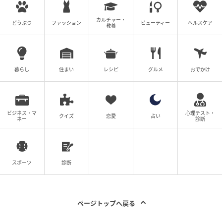
将来の支出増を必ず織り込む：教育費・車・老後資
カルチャー・
金は確実に増える
どうぶつ
ファッション
ビューティー
ヘルスケア
教養
「貯金できるか」で判断する：生活資金を残せるか
が重要
暮らし
住まい
レシピ
グルメ
おでかけ
住宅購入はゴールではなく、スタートです。毎月払え
ていることと、将来に備えられることはまったく別の
話です。
ビジネス・マ
心理テスト・
クイズ
恋愛
占い
ネー
診断
数字の基準ではなく、お金が残る家計になっているか
で判断することが大切です。目の前の数字だけで判断
せず、10年後、20年後の生活まで見据えた選択をして
いただければと思います。
スポーツ
診断
筆者：合同会社ゆう不動産 代表 岩井佑樹
ページトップへ戻る