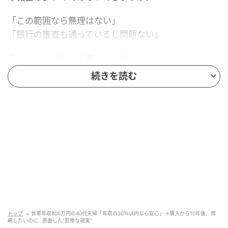
「この範囲なら無理はない」
「銀行の審査も通っているし問題ない」
そのように判断して購入を決断する方は少なくありま
せん。
続きを読む
しかし、その安全ラインが、実際の生活では通用しな
いケースもあります。
今日は、基準内だから安心と考えて住宅を購入した結
果、10年後に修繕すらできなくなってしまったご夫婦
の実例をご紹介します。
「年収の30％以内なら安心」と信じて購入
トップ
世帯年収800万円の40代夫婦「年収の30％以内なら安心」→購入から10年後、修
今から10年ほど前のことです。私が担当したのは、40
繕したいのに…直面した“悲惨な現実”