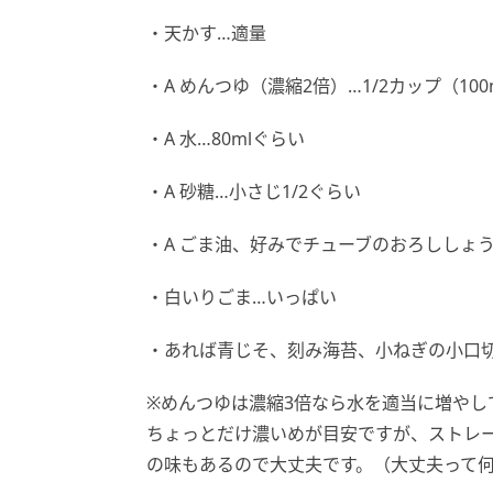
・天かす…適量
・A めんつゆ（濃縮2倍）…1/2カップ（10
・A 水…80mlぐらい
・A 砂糖…小さじ1/2ぐらい
・A ごま油、好みでチューブのおろししょ
・白いりごま…いっぱい
・あれば青じそ、刻み海苔、小ねぎの小口
※めんつゆは濃縮3倍なら水を適当に増や
ちょっとだけ濃いめが目安ですが、ストレ
の味もあるので大丈夫です。（大丈夫って