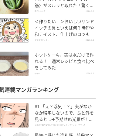
筋〉がスルッと取れた！驚くほ
ど気持ちいい裏ワザ
暮らしニスタ
2026.8.6
＜作りたい！＞おいしいサンド
イッチの具といえば何？時短や
和テイスト、仕上げのコツも
ママスタセレクト
2026.8.6
ホットケーキ、実は水だけで作
れる！ 通常レシピと食べ比べ
をしてみた
grape
2026.8.6
気連載マンガランキング
#1 「え？浮気！？」夫がなか
なか帰宅しないので、ふと外を
見ると…→予期せぬ光景が！｜
旦那の不倫が発覚して頭に来た
旦那の不倫が発覚して頭に来たのでメチャクチャにしてやった
のでメチャクチャにしてやった
最初に感じた違和感…普段マメ