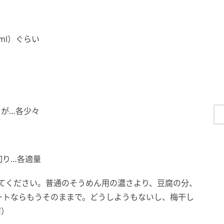
0ml）ぐらい
うが…各少々
切り…各適量
してください。普通のそうめん用の濃さより、豆腐の分、
ートならもうそのままで。どうしようもないし、梅干し
何）