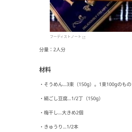
フーディストノート
分量：2人分
材料
・そうめん…3束（150g）。1束100gの
・絹ごし豆腐…1/2丁（150g）
・梅干し…大きめ2個
・きゅうり…1/2本