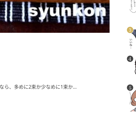
ものなら、多めに2束か少なめに1束か…