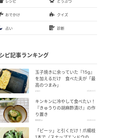
レシピ
どうぶつ
おでかけ
クイズ
占い
診断
シピ記事ランキング
玉子焼きに余っていた『15g』
を加えるだけ 食べた夫が「最
高のつまみ」
grape
2026.8.5
キンキンに冷やして食べたい！
『きゅうりの胡麻酢漬け』の作
り置き
朝時間.jp
2026.8.6
「ピーッ」と引くだけ！爪楊枝
1本で〈スナップエンドウの