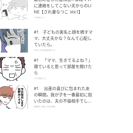
に連絡をしてこない夫からのLI
NE【され妻なつこ Vol.1】
され妻なつこ
#1 子どもの実名と顔を晒すマ
マ、大丈夫かな？なんて心配し
ていたら。
SNSに子供の顔を晒すママ
#1 「ママ、生きてるよね？」
寝ていると思って部屋を開けた
ら
ママが家出した
#1 出産の喜びに包まれたあ
の瞬間。我が子を一番最初に抱
いたのは、夫の不倫相手でし
た。
助産師と不倫した夫の末路