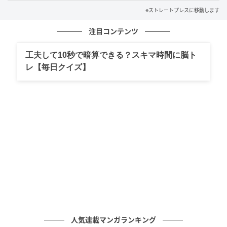
材料(2部門共通)について
※ストレートプレスに移動します
注目コンテンツ
レシピの材料は、2部門ともに国産魚介藻類を使用する
こと。魚活(UOKATSU)部門はスーパーなどで購入でき
工夫して10秒で暗算できる？スキマ時間に脳ト
る一般大衆魚を使用しよう。
レ【毎日クイズ】
原材料の魚介藻類が国産であれば、缶詰や干物といっ
た加工品の使用も可能。実技および2027年1月の試食
審査時に再現可能な食材を使用すること。応募時は代
わりの食材でも可能だ。
そのほか、材料費や調理時間については、Webサイト
で確認を。
Webと郵送の両方で応募受付
人気連載マンガランキング