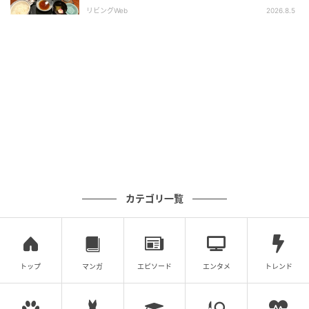
リビングWeb
2026.8.5
次の記事
【東京都・埼玉県・神奈川県・千葉県】揚州
商人の人気メニューが「大肉のあっさり激辛
ラーメン」として期間限定復活！
の記事をもっとみる
カテゴリ一覧
トップ
マンガ
エピソード
エンタメ
トレンド