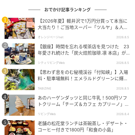
おでかけ記事ランキング
全国漁業協同組合連合会(JF全漁連)中央シーフードセン
ターは、⽔産物に対する国民の理解を深め、水産物の
【2026年夏】軽井沢で1万円分買って本当に
大当たり！ご当地スーパー「ツルヤ」＆人気
イメージ向上をはかり、魚食普及の促進と消費拡大を
店のお土産ベスト5【夏のお出かけ】
目的として料理コンクール等を実施している。
オレンジページnet
2026.8.5
【銀座】時間を忘れる喫茶店を見つけた 23
この機会に、第27回シーフード料理コンクールに応募
年愛され続けた「炭火焙煎珈琲.凛 本店」がも
してみては。
っと通いたくなる場所に
シティリビングWeb
2026.8.5
【思わず息をのむ秘境渓谷「付知峡」】入場
第27回シーフード料理コンクール公式サイト：
料・駐車場無料！エメラルドグリーンに輝く
https://www.pride-fish.jp/seafood_concours シーフー
水面はまるで絵画のよう｜岐阜県中津川市
ドセンター公式サイト：https://www.pride-
TABIZINE
2026.8.5
fish.jp/seafood-center
あのハーゲンダッツと同じ牛乳！500円ソフ
トクリーム「チーズ＆カフェ カプリーノ」
【すすきの】
(熊田明日良)
リビングWeb
2026.8.4
老舗の松花堂ランチは茶碗蒸し・デザート・
元記事で読む
コーヒー付きで1800円「和食の小島」