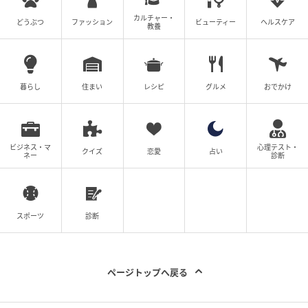
カルチャー・
どうぶつ
ファッション
ビューティー
ヘルスケア
教養
暮らし
住まい
レシピ
グルメ
おでかけ
ビジネス・マ
心理テスト・
クイズ
恋愛
占い
ネー
診断
スポーツ
診断
ページトップへ戻る