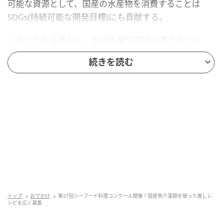
可能な資源として、国産の水産物を消費することは
SDGs(持続可能な開発目標)にも貢献する。
このような背景から、全国漁業協同組合連合会では、
「シーフード料理コンクール もっと身近に、おさかな
続きを読む
料理 ～ずーっと魚活！～」を実施。国産の水産物を使
った魚料理のアイデアを広く募集している。魚料理を
通じて、日常生活で魚をより身近に感じ、そのおいし
さを再発見してもらうことを目指している。
2部門に分けて実施
「第27回シーフード料理コンクール もっと身近に、お
さかな料理 ～ずーっと魚活！～」は2部門に分けて実
施される。
トップ
おでかけ
第27回シーフード料理コンクール開催！国産魚介藻類を使った推しレ
シピを広く募集
「プロを目指す学生部門」は、調理師専門学校、調理