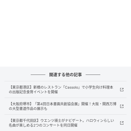
科設置高校、栄養系専門学校・短大・大学等が対象。
簡単なのにちょっとおしゃれでおいしい「パパッと作
る ちょっとおしゃれなレシピ」を募集する。家政系等
で食のプロを志す学生は任意応募可。魚活部門との選
択制になるので、どちらか一方を選択しよう。
「魚活(UOKATSU)部門」は、小学生以上であれば誰も
が参加OK。小学生は両親や祖父母とのペア参加も可
能。手軽で思わず作ってみたくなる「すぐつくレシ
ピ」を募集する。プロを目指す学生部門とは選択制に
関連する他の記事
なるので、どちらか一方を選択しよう。
【東京都港区】新橋のレストラン「Cassolo」で小学生向け料理本
の出版記念食育イベントを開催
また、2部門共通の応募条件は、国内在住で2027年1月
10日(日)に行われる実技審査・表彰式に参加可能であ
【大阪府堺市】「第4回日本書画共創協会展」開催！大阪・関西万博
の大型書道作品の展示も
ること、高校生以下は保護者または指導教諭の引率が
可能であることとなっている。
【東京都千代田区】ウエンツ瑛士がナビゲート。ハロウィンらしい
名曲が楽しめる2つのコンサートを同日開催