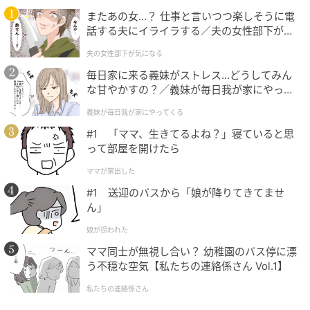
PR文は、2部門ともに料理名、メインで使用した国産
またあの女…？ 仕事と言いつつ楽しそうに電
魚介藻類を選んだ理由、レシピのアピールポイントを
話する夫にイライラする／夫の女性部下が気
明記すること。
になる（1）【夫婦の危機 まんが】
夫の女性部下が気になる
応募は、Webと郵送の両方で受付。Webでの応募は、
毎日家に来る義妹がストレス…どうしてみん
な甘やかすの？／義妹が毎日我が家にやって
第27回シーフード料理コンクール公式サイトの「応募
くる（1）【義父母がシンドイんです！ まん
フォーム」から必要事項を入力し、料理写真を添付し
義妹が毎日我が家にやってくる
が】
て期日までに申し込めばOK。 締切は9月30日
#1 「ママ、生きてるよね？」寝ていると思
(水)23:59だ。
って部屋を開けたら
ママが家出した
郵送は、第27回シーフード料理コンクール公式サイト
#1 送迎のバスから「娘が降りてきてませ
から指定の応募用紙をダウンロードし、必要事項を入
ん」
力・記入のうえ、料理写真を貼付して応募する。応募
娘が拐われた
書類は、9月15日(火)当日必着。Web応募と締切が異な
ママ同士が無視し合い？ 幼稚園のバス停に漂
るため注意しよう。
う不穏な空気【私たちの連絡係さん Vol.1】
このほか、応募に関する詳細やQ＆Aは、第27回シーフ
私たちの連絡係さん
ード料理コンクール公式サイトで確認を。