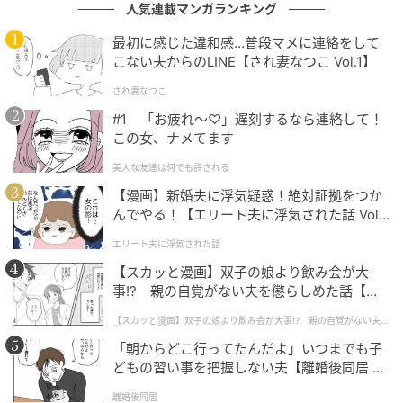
人気連載マンガランキング
最初に感じた違和感…普段マメに連絡をして
こない夫からのLINE【され妻なつこ Vol.1】
され妻なつこ
#1 「お疲れ〜♡」遅刻するなら連絡して！
この女、ナメてます
美人な友達は何でも許される
【漫画】新婚夫に浮気疑惑！絶対証拠をつか
んでやる！【エリート夫に浮気された話 Vol.
1】
エリート夫に浮気された話
【スカッと漫画】双子の娘より飲み会が大
事!? 親の自覚がない夫を懲らしめた話【第1
話】
【スカッと漫画】双子の娘より飲み会が大事!? 親の自覚がない夫を
懲らしめた話
「朝からどこ行ってたんだよ」いつまでも子
どもの習い事を把握しない夫【離婚後同居 Vo
l.1】
離婚後同居