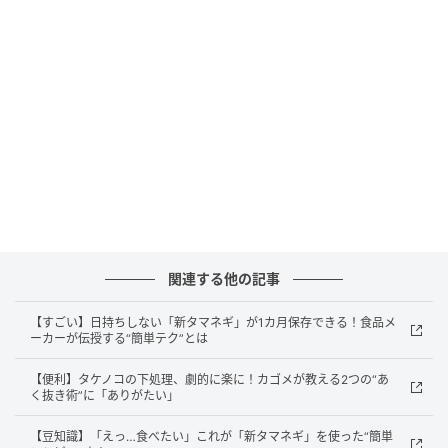
元記事で読む
次の記事
タケノコの下処理、劇的に楽に！カゴメが教
える2つの“あく抜き術”に「ありがたい」
の記事をもっとみる
関連する他の記事
【すごい】日持ちしない「新タマネギ」が1カ月保存できる！食品メ
ーカーが伝授する“簡単テク”とは
【便利】タケノコの下処理、劇的に楽に！カゴメが教える2つの“あ
く抜き術”に「ありがたい」
【豆知識】「えっ…食べたい」これが「新タマネギ」を使った“簡単