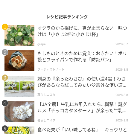
レシピ記事ランキング
オクラのから揚げに、箸が止まらない 味つ
けは「小さじ2杯と小さじ1杯」
grape
2026.8.7
もしものときのために覚えておきたい！ポリ
袋とフライパンで作れる「防災パン」
フーディストノート
2026.8.8
刺身の『余ったわさび』の使い道4選！わさ
びがあるなら試してみたい♡意外な使い道を
検証
暮らしニスタ
2026.8.8
【JA全農】牛乳にお酢入れたら…衝撃！謎グ
ルメ「チッコカタメターノ」が余った牛乳の
救世主でした。
暮らしニスタ
2026.8.8
食べた夫が「いい味してるね」 キュウリと