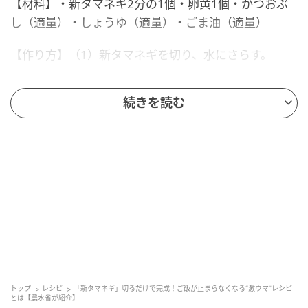
【材料】・新タマネギ2分の1個・卵黄1個・かつおぶ
し（適量）・しょうゆ（適量）・ごま油（適量）
【作り方】（1）新タマネギを切り、水にさらす。
（2）水気を切った新タマネギを皿に盛り付ける。
続きを読む
（3）その上にかつお節と卵黄をのせる。
（4）さらにしょうゆとごま油を垂らす。
（5）卵黄をつぶして、混ぜたら完成。
公式アカウントは「新タマネギの甘さとしょうゆ、か
つおぶし、卵が相性抜群で、そこにごま油の風味が加
わって、ご飯が止まらなくなります！」「ぜひ作って
みてください！！」と勧めています。
トップ
レシピ
「新タマネギ」切るだけで完成！ご飯が止まらなくなる“激ウマ”レシピ
とは【農水省が紹介】
オトナンサー編集部