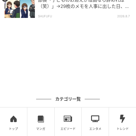
（笑）」→29枚のメモを人事に出した日、部
元記事で読む
長の顔が青ざめたワケ
SHUFUFU
2026.8.7
次の記事
「鉢植えも物干しも同じにしました」真上の
夫婦が毎日15分うちのベランダを凝視→視線
の意味を悟った朝
の記事をもっとみる
カテゴリ一覧
トップ
マンガ
エピソード
エンタメ
トレンド