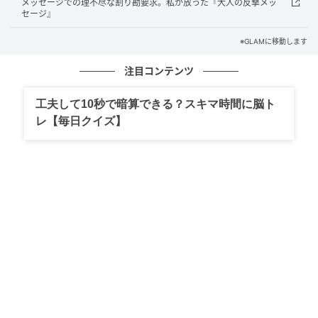
メッセージでの理不尽な割り勘要求。私が放った『大人の反撃メッ
親戚の集まりで凍った空気
セージ』
※GLAMに移動します
その「見守り」を、父はあろうことか誇らしい思い出
だと思い込んでいました。
注目コンテンツ
ある年、親戚が集まった席で、父は得意げに語り出し
工夫して10秒で暗算できる？スキマ時間に脳ト
たのです。
レ【毎日クイズ】
「毎晩10分の道を迎えに行ってた」
父にとっては、娘への愛情の証。
けれど、話を聞いていた親戚たちの表情は、みるみる
固まっていきました。
場の空気が、すっと冷えていくのが分かります。
それでも当の父だけは、まったく気づいていません。