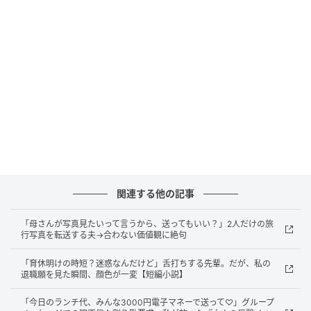
「危ないから、乗りなさい」
妹は迎えの車を見かけても知らんふりで、素通りする
こともしょっちゅうでした。
それでも父は諦めません。妹に拒まれると、今度は塾
が終わる時間を見計らって、10メートルほど離れた場
所からじっと様子をうかがうようになったのです。
心配だから、というのが父の言い分でした。
関連する他の記事
「あなたのためを思って」が、父の口癖でした。
「母さんが写真見たいって言うから、送ってもいい？」2人だけの旅
けれど、当の妹にとっては、ただ息苦しいだけ。塾の
行写真を転送する夫→合わない価値観に絶句
友だちの前で車を横付けされるたび、妹は身の縮む思
「育休明けの時短？迷惑なんだけど」舌打ちする先輩。だが、私の
いをしていたようです。
退職願を見た瞬間、顔色が一変【短編小説】
「今日のランチ代、みんな3000円電子マネーで送って♡」グループ