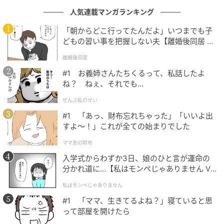
にこにこと続きを話そうとしたところで、伯母が口を
人気連載マンガランキング
開きました。
「朝からどこ行ってたんだよ」いつまでも子
「本人は嫌がってたでしょ」
どもの習い事を把握しない夫【離婚後同居 Vo
l.1】
離婚後同居
父の言葉が、止まりました。
#1 お義姉さんたちくるって、私話したよ
ね？ ねぇ、それでも…
周りの親戚も、小さくうなずきます。
ぜんぶ私のせい
「そりゃそうよ、高校生だもの」
#1 「あっ、財布忘れちゃった」「いいよ出
すよ〜！」これが全ての始まりでした
あちこちから、そんな声が漏れました。
ママ友の財布
「……いや、心配で」と言いかけて、父はもう続けられ
入学式からわずか3日、娘のひと言が運命の
分かれ道に…【私はモンペじゃありません Vo
ません。得意げだった顔が、みるみる赤くなっていき
l.1】
ます。傍らで見ていた私は、正直、胸がすく思いでし
私はモンペじゃありません
た。
#1 「ママ、生きてるよね？」寝ていると思
って部屋を開けたら
その後、妹は見事に志望の進学校へ合格し、大学進学