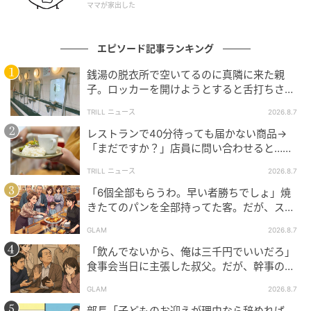
ママが家出した
を機に家を出ました。連絡の頻度も、会う回数も、自
分で線を引いたのです。
エピソード記事ランキング
「必要なときは、こっちから連絡する」
銭湯の脱衣所で空いてるのに真隣に来た親
子。ロッカーを開けようとすると舌打ちさ
そう宣言した妹は、親に振り回されることなく、自分
れ…→直後、娘の放った“純粋な一言”に「心の
TRILL ニュース
2026.8.7
の生活をきちんと築いています。あの日、親戚の前で
中で拍手」
レストランで40分待っても届かない商品→
空気が凍ったことは、父にも少しは応えたようでし
「まだですか？」店員に問い合わせると…そ
た。今では妹との距離をわきまえ、口出しもぐっと減
の後、“理不尽な対応”に「二度と行っていま
TRILL ニュース
2026.8.7
っています。自分の足で歩いていく妹の背中は、あの
せん」
頃よりずっと軽やかに見えました。
「6個全部もらうわ。早い者勝ちでしょ」焼
きたてのパンを全部持ってた客。だが、スタ
ッフの一言で状況が一変
※GLAMが独自に実施したアンケートで集めた、30
GLAM
2026.8.7
代・女性読者様の体験談をもとに記事化しています
「飲んでないから、俺は三千円でいいだろ」
食事会当日に主張した叔父。だが、幹事のい
※本コンテンツ内の画像は、生成AIを利用して作成し
とこが告げた一言とは
GLAM
2026.8.7
ています。
部長「子どものお迎えが理由なら辞めれば