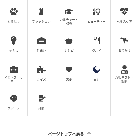
カルチャー・
どうぶつ
ファッション
ビューティー
ヘルスケア
教養
暮らし
住まい
レシピ
グルメ
おでかけ
ビジネス・マ
心理テスト・
クイズ
恋愛
占い
ネー
診断
スポーツ
診断
ページトップへ戻る