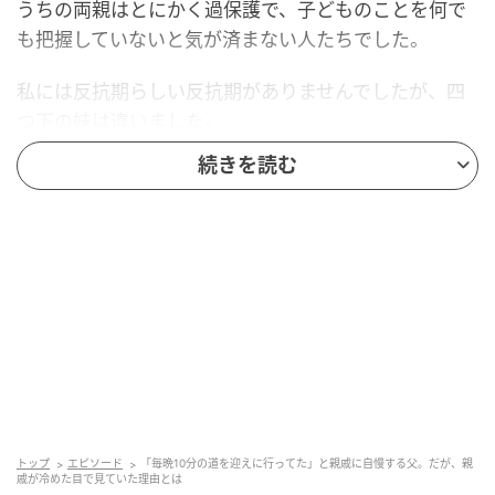
うちの両親はとにかく過保護で、子どものことを何で
も把握していないと気が済まない人たちでした。
私には反抗期らしい反抗期がありませんでしたが、四
つ下の妹は違いました。
続きを読む
妹は進学校を目指して、家から徒歩10分ほどの塾に通
っていました。
ある時期から、父が毎晩その塾まで、車で迎えに行く
ようになったのです。
高校生の妹にとっては、たまったものではありませ
ん。
「子ども扱いしないで。一人で帰れるから」
トップ
エピソード
「毎晩10分の道を迎えに行ってた」と親戚に自慢する父。だが、親
何度そう言っても、父は聞きません。
戚が冷めた目で見ていた理由とは