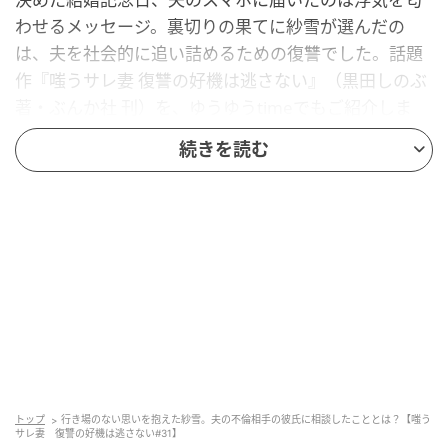
わせるメッセージ。裏切りの果てに紗雪が選んだの
は、夫を社会的に追い詰めるための復讐でした。話題
作『嗤うサレ妻 復讐の好機は逃さない』（黒田しのぶ
著・ぶんか社 刊）を、ゆうゆうtimeでもご紹介しま
す。
続きを読む
夫のスマホに残る朱里との浮気の証拠。行き
場のない思いをスオウにぶつけた紗雪
トップ
行き場のない思いを抱えた紗雪。夫の不倫相手の彼氏に相談したこととは？【嗤う
サレ妻 復讐の好機は逃さない#31】