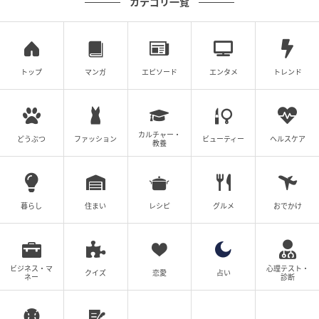
カテゴリ一覧
ゆうゆうtime
※この記事は、『嗤うサレ妻 復讐の好機は逃さない』
トップ
マンガ
エピソード
エンタメ
トレンド
（黒田しのぶ 著・ぶんか社 刊）をウェブ記事用に再編
集したものです。
カルチャー・
どうぶつ
ファッション
ビューティー
ヘルスケア
元記事で読む
教養
次の記事
「準備しすぎない旅」が心地いい。あやじま
暮らし
住まい
レシピ
グルメ
おでかけ
さん流「持たない旅」リュック派の理由と荷
物を減らすコツ
の記事をもっとみる
ビジネス・マ
心理テスト・
クイズ
恋愛
占い
ネー
診断