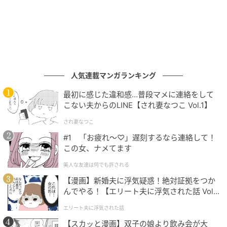
人気連載マンガランキング
最初に感じた違和感…普段マメに連絡をして
こない夫からのLINE【され妻なつこ Vol.1】
され妻なつこ
#1 「お疲れ〜♡」遅刻するなら連絡して！
この女、ナメてます
美人な友達は何でも許される
【漫画】新婚夫に浮気疑惑！絶対証拠をつか
んでやる！【エリート夫に浮気された話 Vol.
1】
エリート夫に浮気された話
【スカッと漫画】双子の娘より飲み会が大