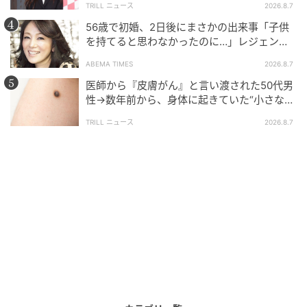
TRILL ニュース
2026.8.7
56歳で初婚、2日後にまさかの出来事「子供
を持てると思わなかったのに…」レジェンド
美魔女が当時の心境を告白
ABEMA TIMES
2026.8.7
医師から『皮膚がん』と言い渡された50代男
性→数年前から、身体に起きていた“小さな異
変”に「あのとき受診していれば…」
TRILL ニュース
2026.8.7