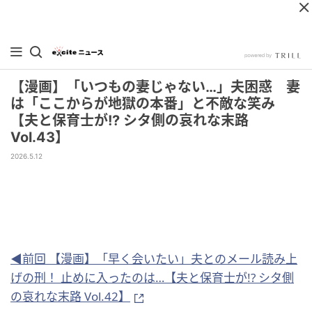
【漫画】「いつもの妻じゃない…」夫困惑 妻
は「ここからが地獄の本番」と不敵な笑み
【夫と保育士が!? シタ側の哀れな末路
Vol.43】
2026.5.12
◀前回 【漫画】「早く会いたい」夫とのメール読み上
げの刑！ 止めに入ったのは…【夫と保育士が!? シタ側
の哀れな末路 Vol.42】