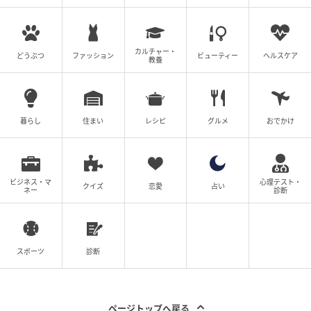
カルチャー・
どうぶつ
ファッション
ビューティー
ヘルスケア
教養
暮らし
住まい
レシピ
グルメ
おでかけ
ビジネス・マ
心理テスト・
クイズ
恋愛
占い
ネー
診断
エキサイトニュース
スポーツ
診断
ここまでしてもまだ証拠がないから大丈夫だとタカを
くくっている夫と、個別の方がマシだと思っている先
生。しかし妻はさらに余裕の笑み。いよいよ地獄の本
ページトップへ戻る