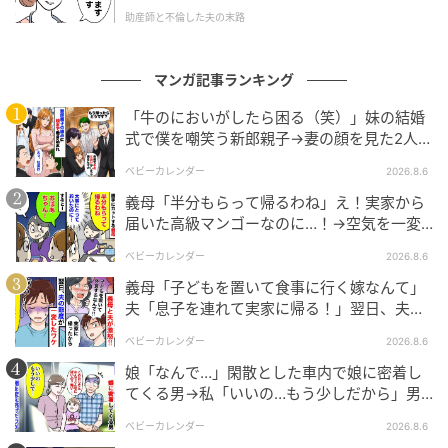
た。
助産師と不倫した夫の末路
マンガ記事ランキング
エキサイトニュース
「牛のにおいがしたら困る（笑）」妹の結婚
式で僕を嘲笑う新郎親子→妻の顔を見た2人が
個別の方がマシ？ それぞれの思惑
絶句したワケ
ベビーカレンダー
2026.8.6
義母「半分もらって帰るわね」え！実家から
届いた高級マンゴーなのに…！→空気を一変
させた4歳娘の痛快な一言とは
ベビーカレンダー
2026.8.6
義母「子どもを置いて食事に行く嫁なんて」
夫「息子を連れて実家に帰る！」翌日、夫が
謝罪してきたワケ
ベビーカレンダー
2026.8.6
娘「なんで…」閑散とした車内で娘に密着し
てくる男→私「いいの…もう少しだから」男
が血相を変え逃げたワケ
ベビーカレンダー
2026.8.6