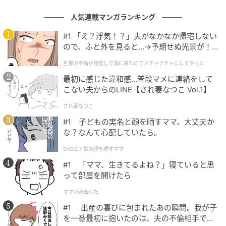
人気連載マンガランキング
#1 「え？浮気！？」夫がなかなか帰宅しない
ので、ふと外を見ると…→予期せぬ光景が！
｜旦那の不倫が発覚して頭に来たのでメチャ
旦那の不倫が発覚して頭に来たのでメチャクチャにしてやった
クチャにしてやった
最初に感じた違和感…普段マメに連絡をして
エキサイトニュース
こない夫からのLINE【され妻なつこ Vol.1】
され妻なつこ
#1 子どもの実名と顔を晒すママ、大丈夫か
な？なんて心配していたら。
SNSに子供の顔を晒すママ
#1 「ママ、生きてるよね？」寝ていると思
って部屋を開けたら
ママが家出した
#1 出産の喜びに包まれたあの瞬間。我が子
を一番最初に抱いたのは、夫の不倫相手でし