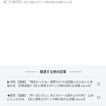
番」と不敵な笑み【夫と保育士が!? シタ側の哀れな末路 Vol.43】
エキサイトニュース
関連する他の記事
▶次回 【漫画】「残念だったな」携帯だけでは証拠にならないと余
裕の夫 形勢逆転!?【夫と保育士が!? シタ側の哀れな末路 Vol.44】
◀前回 【漫画】「早く会いたい」夫とのメール読み上げの刑！ 止め
に入ったのは…【夫と保育士が!? シタ側の哀れな末路 Vol.42】