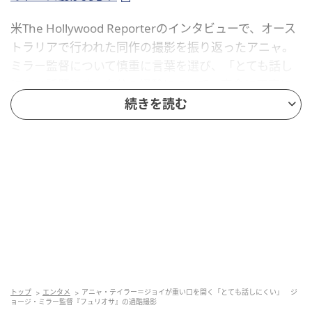
米The Hollywood Reporterのインタビューで、オース
トラリアで行われた同作の撮影を振り返ったアニャ。
ミラー監督について慎重に言葉を選び、「とても話し
にくい話題です。自分の経験について、完全に正直に
話したら、他の誰でもなく私自身が傷つくから」と答
続きを読む
えた。
2024年に公開された『マッドマックス：フュリオサ』
は、第88回アカデミー賞最多6部門を受賞した『マッ
ドマックス 怒りのデス・ロード』でシャーリーズ・セ
ロンが演じた「マッドマックス」サーガ最強の戦士フ
ュリオサの怒りの“原点”を描く作品。
フュリオサの人生を破壊した男、ディメンタスへの復
讐が描かれるが、彼女は半年の撮影期間中、毎日ミラ
トップ
エンタメ
アニャ・テイラー＝ジョイが重い口を開く「とても話しにくい」 ジ
ョージ・ミラー監督『フュリオサ』の過酷撮影
ー監督の下を訪れ、ディメンタスの運命をフュリオサ