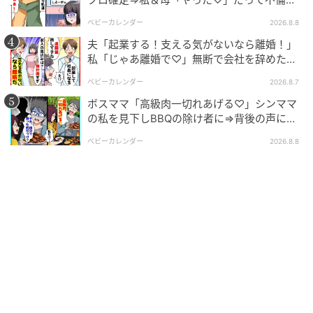
手の正体は！
ベビーカレンダー
2026.8.8
夫「起業する！支える気がないなら離婚！」
私「じゃあ離婚で♡」無断で会社を辞めた元
夫、お先真っ暗！
ベビーカレンダー
2026.8.7
ボスママ「高級肉一切れあげる♡」シンママ
の私を見下しBBQの除け者に⇒背後の声に突
然青ざめたワケ
ベビーカレンダー
2026.8.8
ゆうゆうtime