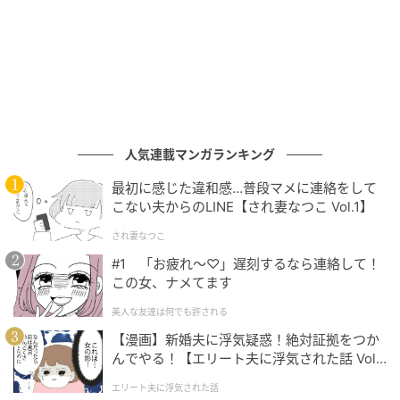
ゆうゆうtime
人気連載マンガランキング
最初に感じた違和感…普段マメに連絡をして
こない夫からのLINE【され妻なつこ Vol.1】
され妻なつこ
#1 「お疲れ〜♡」遅刻するなら連絡して！
この女、ナメてます
美人な友達は何でも許される
【漫画】新婚夫に浮気疑惑！絶対証拠をつか
んでやる！【エリート夫に浮気された話 Vol.
1】
エリート夫に浮気された話