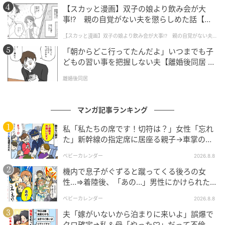
【スカッと漫画】双子の娘より飲み会が大
事!? 親の自覚がない夫を懲らしめた話【第1
話】
【スカッと漫画】双子の娘より飲み会が大事!? 親の自覚がない夫を
懲らしめた話
「朝からどこ行ってたんだよ」いつまでも子
どもの習い事を把握しない夫【離婚後同居 Vo
l.1】
離婚後同居
ゆうゆうtime
マンガ記事ランキング
傷心の友人を思いやる
私「私たちの席です！切符は？」女性「忘れ
た」新幹線の指定席に居座る親子→車掌の注
意に移動…直後、ゾッとする発言
ベビーカレンダー
2026.8.8
機内で息子がぐずると蹴ってくる後ろの女
性…⇒着陸後、「あの…」男性にかけられた驚
きの言葉とは
ベビーカレンダー
2026.8.8
夫「嫁がいないから泊まりに来いよ」誤爆で
クロ確定⇒私＆母「やった♡」だって不倫相