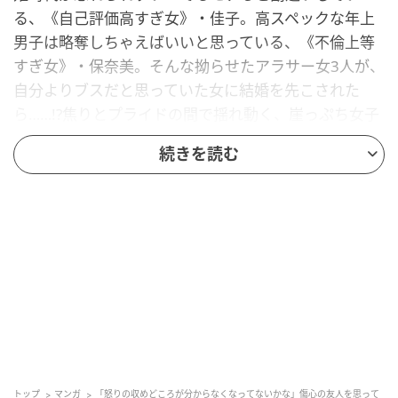
る、《自己評価高すぎ女》・佳子。高スペックな年上
男子は略奪しちゃえばいいと思っている、《不倫上等
すぎ女》・保奈美。そんな拗らせたアラサー女3人が、
自分よりブスだと思っていた女に結婚を先こされた
ら……!?焦りとプライドの間で揺れ動く、崖っぷち女子
たちのリアルすぎる婚活迷走劇を描いた話題のラブコ
続きを読む
メディ『あのブスにできて私たちが結婚できないわけ
がない』がゆうゆうtimeでも連載スタート！
いきなりのろけかよ
トップ
マンガ
「怒りの収めどころが分からなくなってないかな」傷心の友人を思って