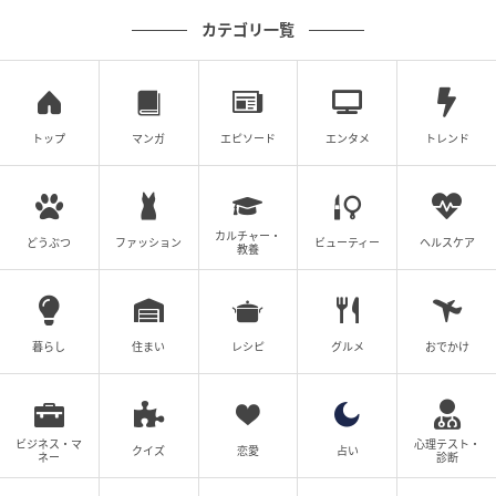
カテゴリ一覧
元記事で読む
次の記事
「詮索はしないでください」報酬と引き換え
トップ
マンガ
エピソード
エンタメ
トレンド
に秘密を強要する女の冷酷な微笑み【顔を盗
られた女 ～この世から「私」がいなくなる～#
26】
の記事をもっとみる
カルチャー・
どうぶつ
ファッション
ビューティー
ヘルスケア
教養
暮らし
住まい
レシピ
グルメ
おでかけ
ビジネス・マ
心理テスト・
クイズ
恋愛
占い
ネー
診断