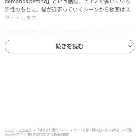
demands petting」という動画。ピアノを弾いている
男性のもとに、猫が近寄っていくシーンから動画はス
タートします。
猫は男性の手に頭をこすりつけ、なでてほしいとアピ
ールします。男性は演奏を一度中断し、猫をなでな
続きを読む
で。改めて演奏を再開しますが、素早く猫の「待っ
た」がかかります。
終わらない「なでなで」の無限ループ
「ニャにしてるの？もっとなでてニャ」と言わんばか
りに演奏している男性の手に前足をちょいちょいとか
けて、自分をなでるよう訴える猫。かわいらしいしぐ
さに男性はまたもや演奏を中断して猫をわしゃわしゃ
となでます。
トップ
どうぶつ
「演奏より優先ニャ～！」ピアノを弾く飼い主に対し猫がとった行動
がかわいすぎ！“強引なおねだり”に視聴者悶絶