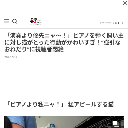
「演奏より優先ニャ～！」ピアノを弾く飼い主
に対し猫がとった行動がかわいすぎ！“強引な
おねだり”に視聴者悶絶
2026.5.12
「ピアノより私ニャ！」 猛アピールする猫