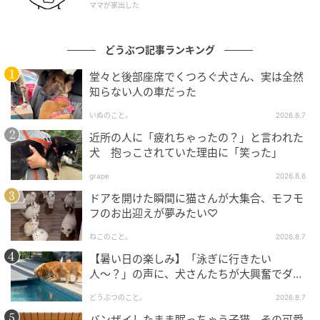
ママが家出した
どうぶつ記事ランキング
堂々と後部座席でくつろぐ犬さん、実は全然
知らない人の車だった
いぬのこと。
2026.8.7
近所の人に「疲れちゃったの？」と言われた
犬 抱っこされていた理由に「笑った」
grape
2026.8.6
ドアを開けた瞬間に猫さんが大集合、モフモ
フのお出迎えが夢みたい♡
ねこのこと。
2026.8.7
【暑い日の楽しみ】「泳ぎに行きたい
人〜？」の声に、犬さんたちが大興奮でダッ
シュ！
どうぶつのこと。
2026.8.7
バンザイしたまま眠っちゃう子猫。その可愛