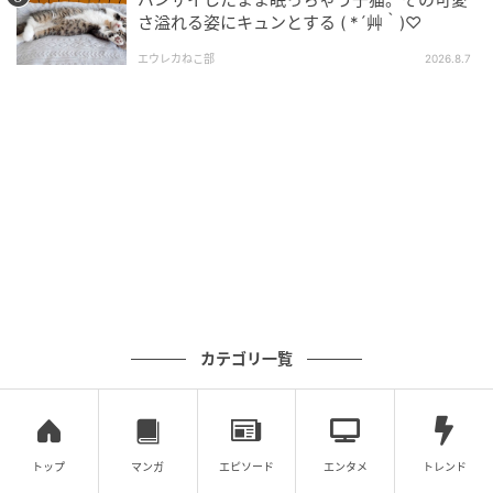
さ溢れる姿にキュンとする ( *´艸｀)♡
エウレカねこ部
2026.8.7
カテゴリ一覧
トップ
マンガ
エピソード
エンタメ
トレンド