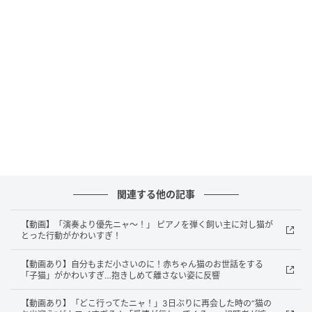
今度こそ演奏を再開しようとする男性。しかし、音を
出す前に再び「待った」がかかりました。「演奏よ
り、なでなでが優先ニャ！」と猫は頭を鍵盤と手の間
に入れて、頭を強制的になでさせようとしてきます。
猫の猛アピールに男性は演奏どころではなくなり、な
でるしかありません。しばらく後に演奏を再開する
も、音を少し出すだけで「なでてニャ！」の繰り返
し。かわいすぎるおねだりに、うれしい悲鳴が聞こえ
てきそうですね。
関連する他の記事
じゃれつき、なでてと甘える猫の様子に動画の視聴者
からは、「かわいい！ピアノに嫉妬してるのかな？」
【動画】「演奏より優先ニャ～！」 ピアノを弾く飼い主に対し猫が
とった行動がかわいすぎ！
「うちの猫も同じようにじゃれてきます！」との声が
寄せられていました。ピアノを弾きたい男性となでて
【動画あり】自分もまだ小さいのに！赤ちゃん猫のお世話をする
「子猫」がかわいすぎ…抱きしめて離さない姿に反響
ほしい猫の一幕を、ぜひ動画でチェックしてみてくだ
さい。
【動画あり】「どこ行ってたニャ！」3日ぶりに再会した時の“猫の