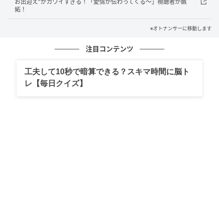
お出迎え”がカワイすぎる！「愛情が伝わってくる～」視聴者が嫉
妬！
オトナンサー編集部
※オトナンサーに移動します
元記事で読む
注目コンテンツ
次の記事
工夫して10秒で暗算できる？スキマ時間に脳ト
「どこニャ…？」生後9日の子猫たちのよちよ
レ【毎日クイズ】
ち歩きに「尊すぎる」「守ってあげたくな
る」視聴者が悶絶！
の記事をもっとみる