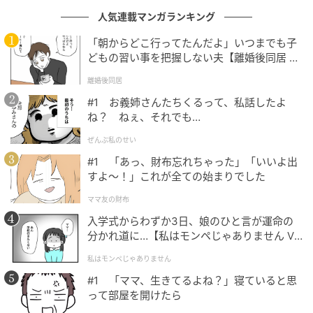
人気連載マンガランキング
「朝からどこ行ってたんだよ」いつまでも子
どもの習い事を把握しない夫【離婚後同居 Vo
l.1】
離婚後同居
#1 お義姉さんたちくるって、私話したよ
ね？ ねぇ、それでも…
ぜんぶ私のせい
#1 「あっ、財布忘れちゃった」「いいよ出
すよ〜！」これが全ての始まりでした
ママ友の財布
入学式からわずか3日、娘のひと言が運命の
分かれ道に…【私はモンペじゃありません Vo
l.1】
私はモンペじゃありません
#1 「ママ、生きてるよね？」寝ていると思
って部屋を開けたら