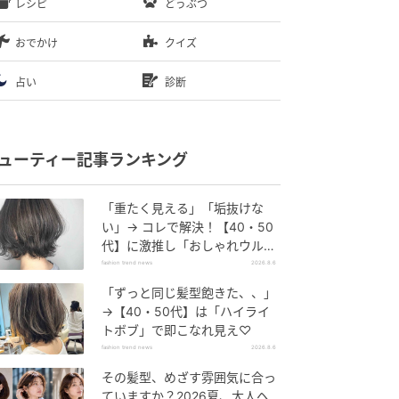
レシピ
どうぶつ
おでかけ
クイズ
占い
診断
ューティー記事ランキング
「重たく見える」「垢抜けな
い」→ コレで解決！【40・50
代】に激推し「おしゃれウル
フ」
fashion trend news
2026.8.6
「ずっと同じ髪型飽きた、、」
→【40・50代】は「ハイライ
トボブ」で即こなれ見え♡
fashion trend news
2026.8.6
その髪型、めざす雰囲気に合っ
ていますか？2026夏、大人ヘ