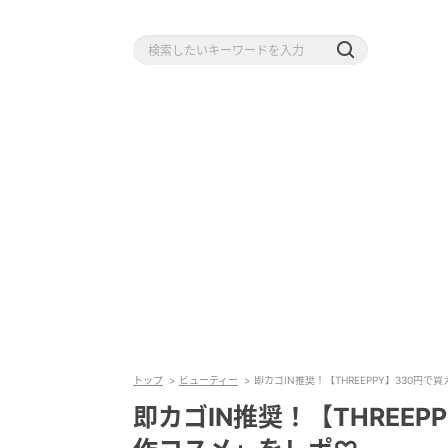
トップ
ビューティー
即カゴIN推奨！【THREEPPY】330円
即カゴIN推奨！【THREE