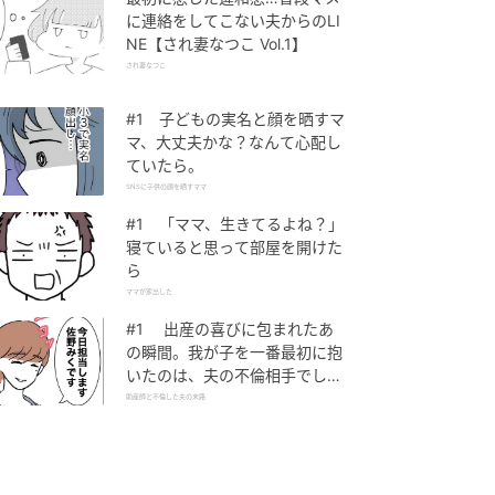
に連絡をしてこない夫からのLI
NE【され妻なつこ Vol.1】
され妻なつこ
#1 子どもの実名と顔を晒すマ
マ、大丈夫かな？なんて心配し
ていたら。
SNSに子供の顔を晒すママ
#1 「ママ、生きてるよね？」
寝ていると思って部屋を開けた
ら
ママが家出した
#1 出産の喜びに包まれたあ
の瞬間。我が子を一番最初に抱
いたのは、夫の不倫相手でし
た。
助産師と不倫した夫の末路