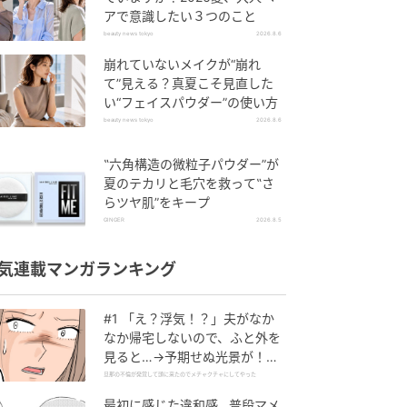
アで意識したい３つのこと
beauty news tokyo
2026.8.6
崩れていないメイクが“崩れ
て”見える？真夏こそ見直した
い“フェイスパウダー”の使い方
beauty news tokyo
2026.8.6
‟六角構造の微粒子パウダー”が
夏のテカリと毛穴を救って‟さ
らツヤ肌”をキープ
GINGER
2026.8.5
気連載マンガランキング
#1 「え？浮気！？」夫がなか
なか帰宅しないので、ふと外を
見ると…→予期せぬ光景が！｜
旦那の不倫が発覚して頭に来た
旦那の不倫が発覚して頭に来たのでメチャクチャにしてやった
のでメチャクチャにしてやった
最初に感じた違和感…普段マメ