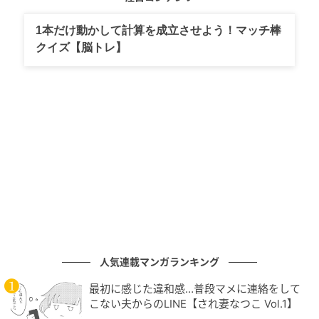
1本だけ動かして計算を成立させよう！マッチ棒
クイズ【脳トレ】
オージロウをさがせ（回答）＝市川市動植物園公式Xよ
り
この投稿には、「ワオっ！なんてこったい」と、ユー
モアたっぷりの驚きの声が寄せられるなど、答え合わ
せのお祭りに拍車をかけています。
ブルドッグ顔が目印？過去の飼育日誌に隠さ
人気連載マンガランキング
れた「プロの見分け方」
最初に感じた違和感…普段マメに連絡をして
こない夫からのLINE【され妻なつこ Vol.1】
誰もが頭を抱えたこのクイズですが、実は市川市動植