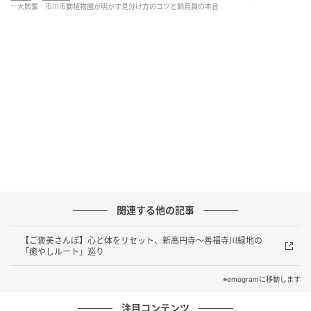
ー大興奮 市川市動植物園が明かす見分け方のコツと飼育員の本音
オージロウをさがせ＝市川市動植物園公式Xより
写真に写っているのは、総勢10頭のワオキツネザルた
ち。しかも、みごとにほぼ全員がカメラ目線でこちら
をじっと見つめています。あまりにも全員がそっくり
なため、「わからない！」「全部一緒に見える！笑」
と降参する声が相次ぐ中、公式Xが「オージロウを探せ
の答えです。みなさん正解できましたか？！」とつい
に解答を投稿。
関連する他の記事
【ご褒美さんぽ】心と体をリセット、新高円寺〜善福寺川緑地の
「癒やしルート」巡り
※emogramに移動します
注目コンテンツ