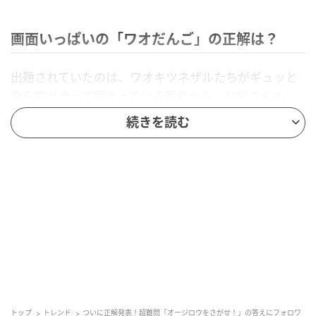
画面いっぱいの「ワオだんご」の正解は？
出題されていたのは、ワオキツネザルたちがギュッと
身を寄せ合って固まっている写真から、お父さんの
「オージロウ」くんを見つけ出すというクイズです。
続きを読む
トップ
トレンド
ついに正解発表！超難問「オージロウをさがせ！」の答えにフォロワ