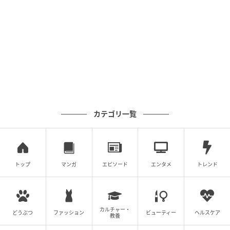
にどこを見たら1番分かりやすいですか？ごめんねおー
じろうくん」
「見分け方を聞いても絶対にわからない。飼育員さん
見分けられるんだよね、尊敬しかない」
「解答出るの遅い方が現地に行きたくなるからニヤニ
ヤしながら待ってました」
カテゴリ一覧
クイズを楽しむこと以上に、「次は絶対に現地で自力
でオージロウを探してみる！」と、次回の来園を楽し
みにするファンが続出しています。
トップ
マンガ
エピソード
エンタメ
トレンド
公式Xでも、「ぜひ現地でも挑戦してみてくださいね」
と呼びかけていました。
カルチャー・
どうぶつ
ファッション
ビューティー
ヘルスケア
教養
ライターコメント