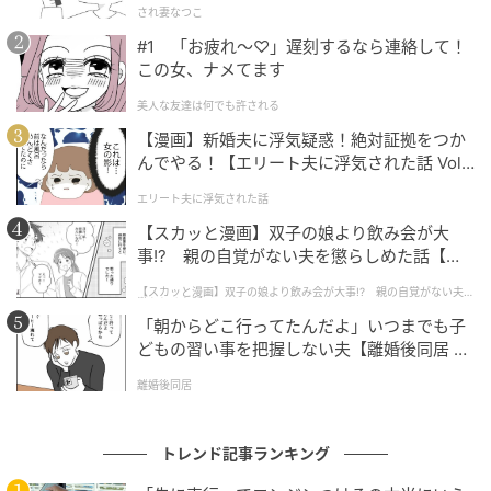
物園の公式サイト内にある、以前の「飼育日誌」を紐
され妻なつこ
解くと、ワオキツネザルを見分けるための「プロのコ
#1 「お疲れ〜♡」遅刻するなら連絡して！
ツ」が紹介されていました。
この女、ナメてます
美人な友達は何でも許される
担当飼育員によると、群れの中で比較的見分けやすい
【漫画】新婚夫に浮気疑惑！絶対証拠をつか
のが、みんなのお母さんでリーダーの「アン」と、お
んでやる！【エリート夫に浮気された話 Vol.
父さんの「オージロウ」なのだそう。そこには、オー
1】
エリート夫に浮気された話
ジロウの特徴がこのように解説されていました。
【スカッと漫画】双子の娘より飲み会が大
事!? 親の自覚がない夫を懲らしめた話【第1
公式サイトより：
「黒い上唇の所が少し垂れていて、
話】
正面から見ると顔が四角くて少しブルドッグみたいで
【スカッと漫画】双子の娘より飲み会が大事!? 親の自覚がない夫を
懲らしめた話
す。みんなで固まっているときも一人離れて寝ている
「朝からどこ行ってたんだよ」いつまでも子
ことも多いです」
どもの習い事を把握しない夫【離婚後同居 Vo
l.1】
離婚後同居
なるほど、「黒い上唇の垂れ」と「四角い顔」、そし
て「みんなの輪からちょっと離れがちなお父さん」が
トレンド記事ランキング
オージロウくんの目印だったのです。