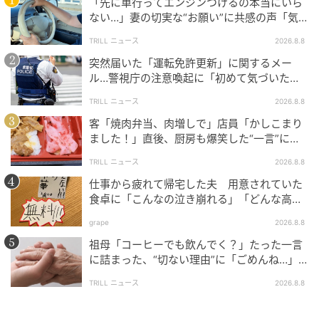
「先に車行ってエンジンつけるの本当にいら
しかし、毎日ワオキツネザルと接している飼育員でさ
ない…」妻の切実な“お願い”に共感の声「気
え、その日誌の中で
「以前から個体識別に自信はあり
づかないんですよね…」
TRILL ニュース
2026.8.8
ましたが、初めて近くで見ると、まあムズカシ
突然届いた「運転免許更新」に関するメー
イ。。。」
と本音をポロリ。プロの目から見ても、ワ
ル…警視庁の注意喚起に「初めて気づいた」
オキツネザルたちの識別には一筋縄ではいかない奥深
「家族にも共有した」
TRILL ニュース
2026.8.8
さがあるようです。
客「焼肉弁当、肉増しで」店員「かしこまり
ました！」直後、厨房も爆笑した“一言”に
「笑い堪えるのに必死でした」＜注文ミス体
「当たった！」「はずれたー！」答え合わせ
TRILL ニュース
2026.8.8
験談2選＞
に一喜一憂するファンの声
仕事から疲れて帰宅した夫 用意されていた
食卓に「こんなの泣き崩れる」「どんな高級
ついに明かされた正解を受けて、リプライ欄には答え
料理より絶品」と反響
合わせに一喜一憂するコメントが寄せられました。
grape
2026.8.8
祖母「コーヒーでも飲んでく？」たった一言
「『たぶん右端です』と書きましたが、当たっていま
に詰まった、“切ない理由”に「ごめんね…」
＜祖母エピソード2選＞
した」
TRILL ニュース
2026.8.8
「はずれたー！ワオキツネザルの個体差を見分けるの