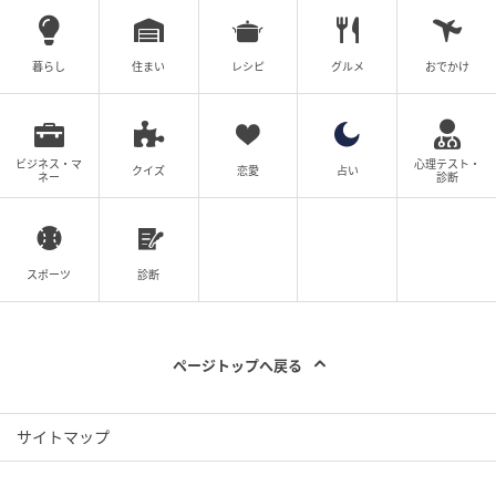
飼育員さんからすると「見分けやすい」らしいオージ
ロウくん。言われてみれば、写真を凝視するとほかの
暮らし
住まい
レシピ
グルメ
おでかけ
個体より輪郭が四角い…ような気もしますが、現地で
動いているワオキツネザルたちを前にしたら大混乱間
違いなしです。みなさんは正解できましたか。 ぜひ開
ビジネス・マ
心理テスト・
クイズ
恋愛
占い
ネー
診断
園日に足を運んで、リアルな「オージロウを探せ！」
に挑戦してみてください。
＜ライタープロフィル＞
ゆんち
スポーツ
診断
2004年に産経新聞社へ入社。静岡、仙台での事件取材
を経て、東京社会部では厚生労働省を担当、派遣労働
ページトップへ戻る
問題などの社会課題を深く掘り下げる。また、特異な
キャリアとして法廷画家を兼務し、数多くの法廷画を
サイトマップ
手掛けてきた。その後、産経新聞社が発行していたタ
ブロイド紙「SANKEI EX」にてブランド、旅、食をテ