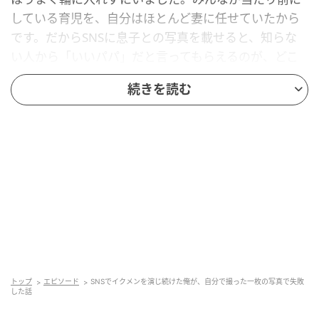
している育児を、自分はほとんど妻に任せていたから
です。だからSNSに息子との写真を載せると、知らな
い人から「いいパパ」だと言ってもらえるのが、どこ
か救いでした。その日も、洗い物をしている妻のそば
続きを読む
で眠る息子を見て、俺は思いつきました。「ちょっと
抱っこさせて、写真撮るから」。窓を背に息子を抱
え、何枚か撮ると、すぐに妻へ返します。たまに少し
抱けば父親なのだと、本気でそう思っていたのです。
「育児は協力してます」の一言
投稿に添える言葉は、すぐに決まりました。「育児に
協力してます」。送信すると、「素敵なパパ」「理想
のご主人ですね」と、次々にコメントがつきます。そ
トップ
エピソード
SNSでイクメンを演じ続けた俺が、自分で撮った一枚の写真で失敗
の一つひとつが、自分を認めてもらえた証のようで、
した話
何度も読み返しました。本当は、授乳も哺乳瓶の用意