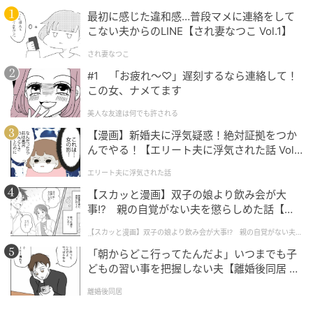
最初に感じた違和感…普段マメに連絡をして
本記事は、ハウコレ読者への独自アンケートに寄せら
こない夫からのLINE【され妻なつこ Vol.1】
れた実体験をもとに制作していますが、個人が特定さ
れないよう、一部設定を変更しています。
され妻なつこ
#1 「お疲れ〜♡」遅刻するなら連絡して！
（ハウコレ編集部）
この女、ナメてます
美人な友達は何でも許される
元記事で読む
【漫画】新婚夫に浮気疑惑！絶対証拠をつか
んでやる！【エリート夫に浮気された話 Vol.
次の記事
1】
エリート夫に浮気された話
彼がデート候補のお店を送るたび一軒だけ消
【スカッと漫画】双子の娘より飲み会が大
す。その理由がわからず不安だった私
事!? 親の自覚がない夫を懲らしめた話【第1
話】
【スカッと漫画】双子の娘より飲み会が大事!? 親の自覚がない夫を
懲らしめた話
の記事をもっとみる
「朝からどこ行ってたんだよ」いつまでも子
どもの習い事を把握しない夫【離婚後同居 Vo
l.1】
離婚後同居