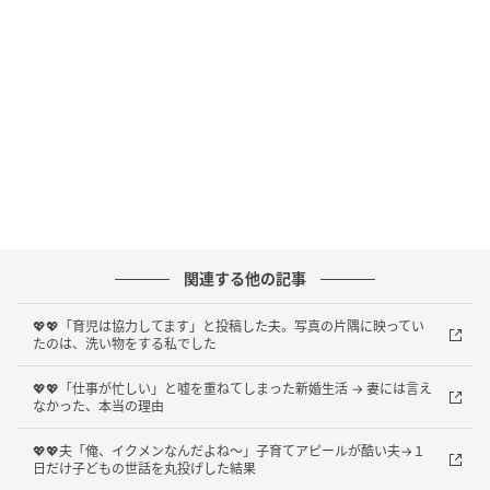
も、ほとんど妻がやっていることを、俺は知っていま
した。それでも、写真の中でだけは立派な父親でいら
れる。嘘をついている自覚はないまま、見られたい自
分だけを切り取って、世界に向けて差し出していたの
です。
写真の隅に映っていた現実
反響を眺めていると、一件のコメントが目に入りまし
関連する他の記事
た。「後ろのガラスに映ってるの、奥さんです
か？」。言われて初めて、俺は自分の写真をよく見ま
💖💖「育児は協力してます」と投稿した夫。写真の片隅に映ってい
した。背後の窓ガラスに、部屋の明かりで室内がうっ
たのは、洗い物をする私でした
すら映り込んでいたのです。そこにいたのは、シンク
💖💖「仕事が忙しい」と嘘を重ねてしまった新婚生活 → 妻には言え
の前で背中を丸め、洗い物を続ける妻の姿でした。笑
なかった、本当の理由
顔の俺の、すぐ後ろで。俺が「協力」と書いたその裏
💖💖夫「俺、イクメンなんだよね～」子育てアピールが酷い夫→１
で、妻がずっと続けてきたものが、一枚の写真にその
日だけ子どもの世話を丸投げした結果
まま写っていたのです。称賛のコメントを、もう誇ら