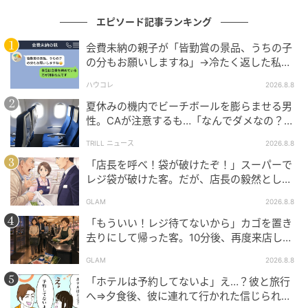
エピソード記事ランキング
会費未納の親子が「皆勤賞の景品、うちの子
の分もお願いしますね」→冷たく返した私が
翌日謝った理由
ハウコレ
2026.8.8
夏休みの機内でビーチボールを膨らませる男
性。CAが注意するも…「なんでダメなの？」
→直後、男性を一喝した人物とは？
TRILL ニュース
2026.8.8
「店長を呼べ！袋が破けたぞ！」スーパーで
レジ袋が破けた客。だが、店長の毅然とした
態度に空気が一変
GLAM
2026.8.8
「もういい！レジ待てないから」カゴを置き
去りにして帰った客。10分後、再度来店した
客に告げた店員の一言
GLAM
2026.8.8
「ホテルは予約してないよ」え…？彼と旅行
へ⇒夕食後、彼に連れて行かれた信じられな