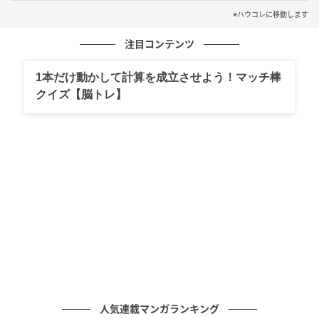
※ハウコレに移動します
しいとは思えませんでした。
注目コンテンツ
そして...
1本だけ動かして計算を成立させよう！マッチ棒
クイズ【脳トレ】
スマホを置いて、俺は洗い物をしている妻のところへ
行きました。「ごめん。ずっと君に任せきりだっ
た」。口にしてみて、これまで一度も言ってこなかっ
た言葉だと気づきました。妻は写真を消せとは言いま
せんでした。その沈黙のほうが、どんな言葉よりこた
えました。次の日から、俺は哺乳瓶を洗い、息子の支
度をするようになりました。カメラを向けるためでは
なく、ただの父親として。あの写真の片隅が教えてく
れたのは、見られるための育児には、何の意味もない
ということでした。
（30代男性・会社員）
人気連載マンガランキング