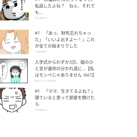
私話したよね？ ねぇ、それで
も…
ぜんぶ私のせい
#1 「あっ、財布忘れちゃっ
た」「いいよ出すよ〜！」これ
が全ての始まりでした
ママ友の財布
入学式からわずか3日、娘のひ
と言が運命の分かれ道に…【私
はモンペじゃありません Vol.1】
私はモンペじゃありません
#1 「ママ、生きてるよね？」
寝ていると思って部屋を開けた
ら
ママが家出した