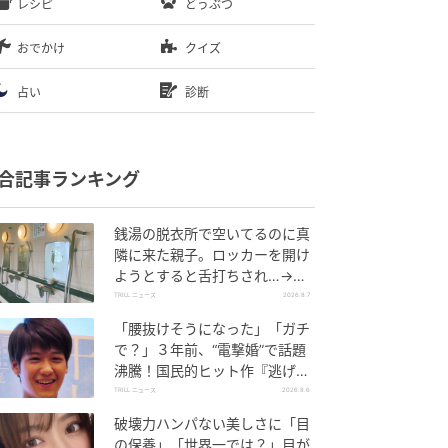
レシピ
どうぶつ
おでかけ
クイズ
占い
診断
合記事ランキング
銭湯の脱衣所で空いてるのに真
隣に来た親子。ロッカーを開け
ようとすると舌打ちされ…→直
後、娘の放った“純粋な一言”に
TRILL ニュース
2026.8.7
「心の中で拍手」
「腰抜けそうになった」「ガチ
で？」３年前、“電撃婚”で話題
沸騰！国民的ヒット作『逃げ
恥』で異彩放った【国宝級イケ
TRILL ニュース
2026.8.6
メン】
破壊力ハンパない美しさに「目
の保養」「世界一では？」目が