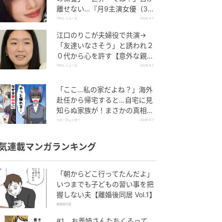
離せない…『月9主演女優（34
歳）』“極上”美ショットがすご
TRILL ニュース
2026.8.7
い
江口のりこが夫婦役で共演→
「友達いなさそう」と誘われ２
０代から心を許す【意外な親友
芸人】とは？
TRILL ニュース
2026.8.7
「ここ…私の家だよね？」海外
赴任から帰宅すると…自宅に見
知らぬ家族が！まさかの真相と
は！？
ベビーカレンダー
2026.8.7
気連載マンガランキング
「朝からどこ行ってたんだよ」
いつまでも子どもの習い事を把
握しない夫【離婚後同居 Vol.1】
離婚後同居
#1 お義姉さんたちくるって、