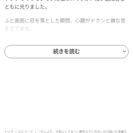
ともに光りました。
ふと画面に目を落とした瞬間、心臓がドクンと嫌な音
を立てます。
「久しぶり、元気にしてる？」
続きを読む
送り主は、数年前に別れたはずの元カレ。
綺麗に終わった関係でもないし、連絡先を消したつも
りでいたのに、まさか今になってメッセージが届くな
んて。
戸惑う私の指先をよそに、画面には次々と新しい吹き
出しが表示され始めます。
「あの頃は楽しかったな」
トップ
エピソード
「久しぶり、元気にしてる？」数年ぶりに元カレから届いた未練た