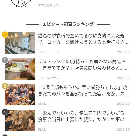
ママが家出した
ずっと画面の向こうで、私のトーク画面を開いたま
ま、瞬きもせずに待ち構えていたのでしょうか。
エピソード記事ランキング
慌ててブロック設定を完了させたものの、あの薄気味
銭湯の脱衣所で空いてるのに真隣に来た親
悪いメッセージの通知画面は、今でも私の脳裏にべっ
子。ロッカーを開けようとすると舌打ちさ
たりと焼き付いて離れません。
れ…→直後、娘の放った“純粋な一言”に「心の
TRILL ニュース
2026.8.7
中で拍手」
※GLAMが独自に実施したアンケートで集めた、40
レストランで40分待っても届かない商品→
「まだですか？」店員に問い合わせると…そ
代・女性読者様の体験談をもとに記事化しています
の後、“理不尽な対応”に「二度と行っていま
TRILL ニュース
2026.8.7
せん」
元記事で読む
「6個全部もらうわ。早い者勝ちでしょ」焼
きたてのパンを全部持ってた客。だが、スタ
次の記事
ッフの一言で状況が一変
GLAM
2026.8.7
「彼、安月給なのに頑張るよね」大手銀行員
「飲んでないから、俺は三千円でいいだろ」
の彼を自慢する友人。だが、私の婚約指輪の
食事会当日に主張した叔父。だが、幹事のい
ブランドを知ると黙り込んだワケ
とこが告げた一言とは
GLAM
2026.8.7