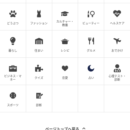
カルチャー・
どうぶつ
ファッション
ビューティー
ヘルスケア
教養
暮らし
住まい
レシピ
グルメ
おでかけ
ビジネス・マ
心理テスト・
クイズ
恋愛
占い
ネー
診断
スポーツ
診断
ページトップへ戻る