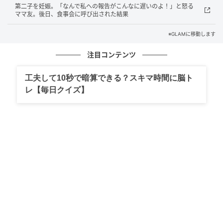
私が既読すらつけず、返信もしないとわかると、数分
第二子を妊娠。「なんで私への報告がこんなに遅いのよ！」と怒る
おきにスマホがヴーッ、ヴーッと震え始めます。
ママ友。後日、食事会に呼び出された結果
※GLAMに移動します
「読んでる？」
注目コンテンツ
「ねえ、なんで無視するの？」
工夫して10秒で暗算できる？スキマ時間に脳ト
「おーい」
レ【毎日クイズ】
まるで私の部屋の様子を監視しているかのような、執
拗な追撃。
鳴り止まない無機質な通知音に、だんだんと恐怖で息
が苦しくなっていきました。
このまま放置して、万が一にも家に来られたらどうし
よう。
最悪の事態を想像した私は、震える指で画面をタップ