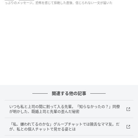
「色々あったけど、やっぱりお前以上はいなかった
っぷりのメッセージ。恐怖を感じて拒絶した直後、信じられない一文が届いた
よ」
綴られていたのは、過去の勝手に美化された思い出
と、一方的すぎる未練の言葉の数々でした。
正直、懐かしさなど微塵もなく、ただただ気持ち悪さ
が勝ります。
関わりたくない一心で、私はそっとスマホを裏返した
のです。
関連する他の記事
エスカレートする追撃、そして背筋が凍った
最後の一言
いつも私と上司の間に割って入る先輩。「知らなかったの？」同僚
が明かした、既婚上司と先輩の歪んだ秘密
しかし、本当の恐怖はここからでした。
「私、嫌われてるのかな」グループチャットでは饒舌なママ友。だ
が、私との個人チャットで見せる姿とは