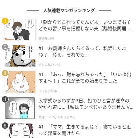
し、きっぱりと関係を終わらせる決意をします。
人気連載マンガランキング
「もう連絡してこないでください」
「朝からどこ行ってたんだよ」いつまでも子
どもの習い事を把握しない夫【離婚後同居 Vo
短い拒絶の言葉。
l.1】
離婚後同居
#1 お義姉さんたちくるって、私話したよ
送信ボタンを押し、すぐにブロックの設定を開こうと
ね？ ねぇ、それでも…
した、まさにその時。
ぜんぶ私のせい
ピコンッ。
#1 「あっ、財布忘れちゃった」「いいよ出
すよ〜！」これが全ての始まりでした
私が送ったメッセージに既読がついたのとほぼ同時、
ママ友の財布
本当に一瞬の出来事でした。
入学式からわずか3日、娘のひと言が運命の
分かれ道に…【私はモンペじゃありません Vo
「なんでそんな言い方？」
l.1】
私はモンペじゃありません
画面に浮かび上がった即座の返信に、私は全身の血の
#1 「ママ、生きてるよね？」寝ていると思
気がサーッと引いていくのを感じました。
って部屋を開けたら