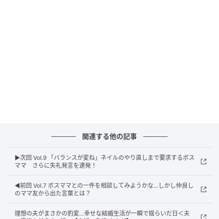
ウーマンエキサイト
関連する他の記事
▶︎次回 Vol.9 「バランスが変ね」ネイルのやり直しまで要求するボス
ママ さらに失礼発言を連発！
◀︎前回 Vol.7 ボスママとの一件を相談してみようかな…しかし仲良し
のママ友から出た言葉とは？
理想の夫がまさかの豹変…幸せな結婚生活が一瞬で揺らいだ日＜夫