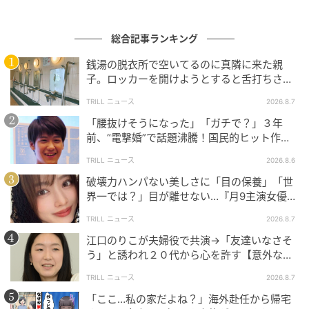
総合記事ランキング
銭湯の脱衣所で空いてるのに真隣に来た親
子。ロッカーを開けようとすると舌打ちさ
れ…→直後、娘の放った“純粋な一言”に「心の
TRILL ニュース
2026.8.7
中で拍手」
「腰抜けそうになった」「ガチで？」３年
前、“電撃婚”で話題沸騰！国民的ヒット作
ウーマンエキサイト
『逃げ恥』で異彩放った【国宝級イケメン】
TRILL ニュース
2026.8.6
破壊力ハンパない美しさに「目の保養」「世
■強子から若菜のもとにラインが…
界一では？」目が離せない…『月9主演女優
（34歳）』“極上”美ショットがすごい
TRILL ニュース
2026.8.7
江口のりこが夫婦役で共演→「友達いなさそ
う」と誘われ２０代から心を許す【意外な親
友芸人】とは？
TRILL ニュース
2026.8.7
「ここ…私の家だよね？」海外赴任から帰宅