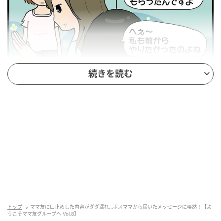
ウーマンエキサイト
続きを読む
トップ
ママ友に口止めした内容がダダ漏れ…ボスママから届いたメッセージに唖然！【よ
うこそママ友グループへ Vol.8】