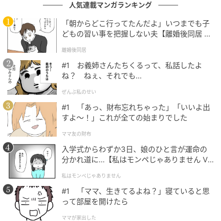
人気連載マンガランキング
「朝からどこ行ってたんだよ」いつまでも子
どもの習い事を把握しない夫【離婚後同居 Vo
l.1】
離婚後同居
#1 お義姉さんたちくるって、私話したよ
ね？ ねぇ、それでも…
ぜんぶ私のせい
ウーマンエキサイト
#1 「あっ、財布忘れちゃった」「いいよ出
すよ〜！」これが全ての始まりでした
ママ友の財布
入学式からわずか3日、娘のひと言が運命の
分かれ道に…【私はモンペじゃありません Vo
l.1】
私はモンペじゃありません
#1 「ママ、生きてるよね？」寝ていると思
って部屋を開けたら
ママが家出した