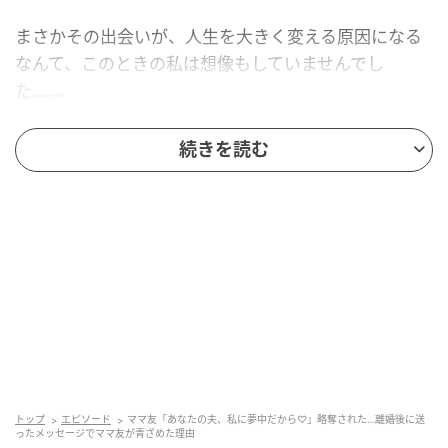
まさかその出会いが、人生を大きく変える原因になる
なんて、このときの私は想像もしていませんでし
た……。
続きを読む
運動会で距離が縮まったママ友
そのママ友と本格的に言葉を交わしたのは、保育園の
運動会でした。
「娘から聞きましたよ〜。おうち、お庭が広いんです
って？」
「すごいですね～！ ぜひ遊びに行かせてください！」
あいさつを交わした直後、そのママ友は笑顔でこう言
トップ
エピソード
ママ友「あなたの夫、私に夢中だから♡」略奪された…離婚後に送
ってきたのです。さらに、
「ご主人、お仕事かなり忙
ったメッセージでママ友が青ざめた理由