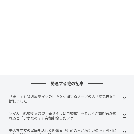
しそうですよね？」
と、ほぼ初対面とは思えない距離
感で家庭のことを聞いてきました。
私も夫も少し戸惑いましたが、子ども同士が仲良くし
ていることもあり、その場では当たり障りなく会話を
終えました。
その後、「これからもぜひ仲良くしてください」と言
われ、連絡先を交換する流れになったのです。
少しずつ変わっていった夫
関連する他の記事
「誰！？」育児放棄ママの自宅を訪問するスーツの人「緊急性を判
それからしばらくして、夫の様子に違和感を覚えるよ
断しました」
うになりました。
ママ友「結婚するの♡」幸せそうに再婚報告→ところが婚約者が現
れると「アホなの？」突如豹変したワケ
以前は休日になると家でゴロゴロしていることが多か
ったのに、急に外出が増えたのです。スマホを肌身離
美人ママ友の家庭を壊した略奪妻「近所の人が冷たいの～」強引に