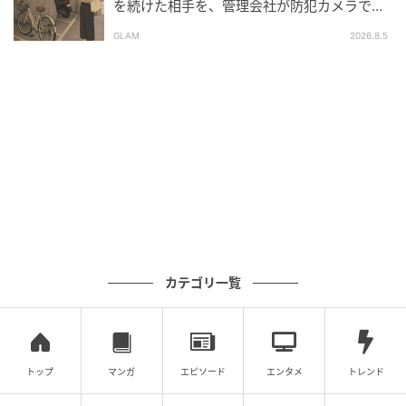
を続けた相手を、管理会社が防犯カメラで特
離婚成立後、娘との新生活を始めた私。精神的にはつ
定した朝
らかったものの、家の中の空気は以前よりずっと穏や
GLAM
2026.8.5
かでした。
そんなある日、例のママ友から突然メッセージが届い
たのです。
「経営者の彼を奪っちゃってごめんね？ 離婚後の生
活、大変じゃない？」
「でも、彼は私を選んだの。悪く思わないでね！」
最初は、彼女が何を言っているのかわかりませんでし
カテゴリ一覧
た。しばらく悩んで、ようやく私はある可能性に思い
当たったのです。
「もしかして、元夫が経営者だと思ってる？」
トップ
マンガ
エピソード
エンタメ
トレンド