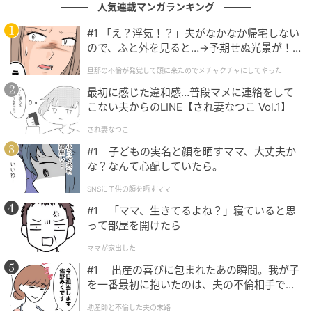
ある休日のこと。買い物帰りの私は、夫があのママ友
人気連載マンガランキング
と腕を組んで歩いている姿を見てしまったのです。
#1 「え？浮気！？」夫がなかなか帰宅しない
ので、ふと外を見ると…→予期せぬ光景が！
楽しそうに笑い合う2人を見た瞬間、頭が真っ白になり
｜旦那の不倫が発覚して頭に来たのでメチャ
旦那の不倫が発覚して頭に来たのでメチャクチャにしてやった
クチャにしてやった
ました。
最初に感じた違和感…普段マメに連絡をして
こない夫からのLINE【され妻なつこ Vol.1】
「ちょっと、何してるの！？」
され妻なつこ
私が声をかけると、2人は一瞬驚いたものの、すぐに開
#1 子どもの実名と顔を晒すママ、大丈夫か
き直ったような態度を取り始めました。ママ友のほう
な？なんて心配していたら。
は、勝ち誇った笑みを浮かべて、私にこう言ってきた
SNSに子供の顔を晒すママ
のです。
#1 「ママ、生きてるよね？」寝ていると思
って部屋を開けたら
「あ～ぁ、バレちゃった」
ママが家出した
「あなたの旦那さん、私に夢中だから♡ ごめんね？」
#1 出産の喜びに包まれたあの瞬間。我が子
を一番最初に抱いたのは、夫の不倫相手でし
夫とママ友は、完全に2人の世界。埒が明かないと思っ
た。
助産師と不倫した夫の末路