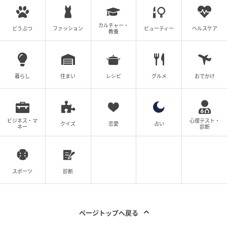
どうやら彼女は、わが家の住まいや生活ぶりを見
て、“元夫が経営者”だと思い込んでいた様子。
カルチャー・
どうぶつ
ファッション
ビューティー
ヘルスケア
教養
しかし、実際に会社を経営していたのは私で、元夫は
一般企業に勤める会社員でした。
その事実だけを淡々と伝えるメッセージを送ると、数
暮らし
住まい
レシピ
グルメ
おでかけ
分後に次々と短文の返信が送られてきました。
「え…？ どういうこと？」
ビジネス・マ
心理テスト・
クイズ
恋愛
占い
「だって彼、自分で会社やってるって……」
ネー
診断
どうやら元夫は見栄を張って、自分が経営者だと話し
ていたようでした。
スポーツ
診断
嘘でつながっていた2人
ページトップへ戻る
後日、元夫との共通の知人から聞いたのですが、結局2