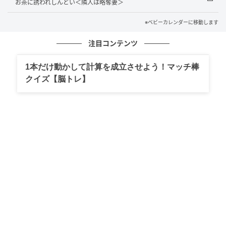
お茶に誘われしんどい＜隣人は略奪妻＞
さず持ち歩くようになり、メッセージが届くたびにう
れしそうな顔をしていました。
※ベビーカレンダーに移動します
「ちょっと出かけてくる」
注目コンテンツ
「会社の付き合いだから」
1本だけ動かして計算を成立させよう！マッチ棒
そう言って家を空けることが増え、生活費とは別にお
クイズ【脳トレ】
金を求められることも。不審に思って理由を聞いて
も、露骨に不機嫌になるだけ。次第に夫は娘にも冷た
くなり、家族で会話する時間も減っていきました。
そのころの私は、「気のせいかもしれない」と自分に
言い聞かせていました。しかし、心のどこかでは、も
う気づいていたのだと思います。
偶然見てしまった光景