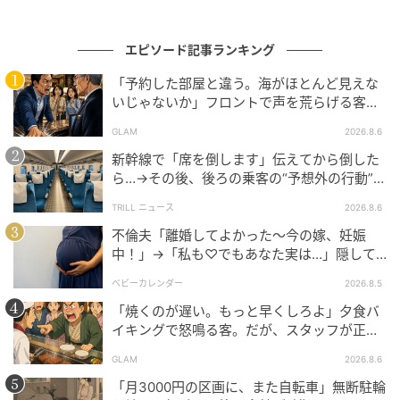
た私は、ママ友の旦那さんも交えて話し合おうと提案
しました。
エピソード記事ランキング
意外にも2人はすんなり了承。後日、話し合いの場を改
「予約した部屋と違う。海がほとんど見えな
めて設けましたが……2人はまったく悪びれる様子があ
いじゃないか」フロントで声を荒らげる客。
りません。
だが、支配人が予約記録を示した結果
GLAM
2026.8.6
新幹線で「席を倒します」伝えてから倒した
「もうお前に気持ちは戻らないと思う」
ら…→その後、後ろの乗客の“予想外の行動”に
「運命の相手がようやく見つかったと思ってる」
「不快ですぐに立ち去りました」
TRILL ニュース
2026.8.6
そんな言葉を並べる夫を見て、私は完全に気持ちが冷
不倫夫「離婚してよかった〜今の嫁、妊娠
めました。ママ友の旦那さんも同じだったようで、そ
中！」→「私も♡でもあなた実は…」隠して
いた事実を暴露した結果
の場でお互い離婚の方向で進めることになったので
ベビーカレンダー
2026.8.5
す。
「焼くのが遅い。もっと早くしろよ」夕食バ
イキングで怒鳴る客。だが、スタッフが正論
を並べた結果
離婚後に届いたメッセージ
GLAM
2026.8.6
「月3000円の区画に、また自転車」無断駐輪