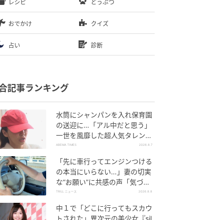
レシピ
どうぶつ
おでかけ
クイズ
占い
診断
合記事ランキング
水筒にシャンパンを入れ保育園
の送迎に…「アル中だと思う」
一世を風靡した超人気タレン
ト、酒漬けだった日々を告白
ABEMA TIMES
2026.8.7
「先に車行ってエンジンつける
の本当にいらない…」妻の切実
な“お願い”に共感の声「気づか
ないんですよね…」
TRILL ニュース
2026.8.8
中１で「どこに行ってもスカウ
トされた」異次元の美少女『sil