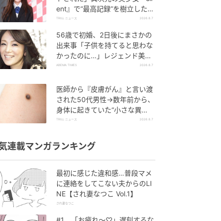
ent』で“最高記録”を樹立した
「反則級」の【トップ女優】
TRILL ニュース
2026.8.7
56歳で初婚、2日後にまさかの
出来事「子供を持てると思わな
かったのに…」レジェンド美魔
女が当時の心境を告白
ABEMA TIMES
2026.8.7
医師から『皮膚がん』と言い渡
された50代男性→数年前から、
身体に起きていた“小さな異
変”に「あのとき受診していれ
TRILL ニュース
2026.8.7
ば…」
気連載マンガランキング
最初に感じた違和感…普段マメ
に連絡をしてこない夫からのLI
NE【され妻なつこ Vol.1】
され妻なつこ
#1 「お疲れ〜♡」遅刻するな