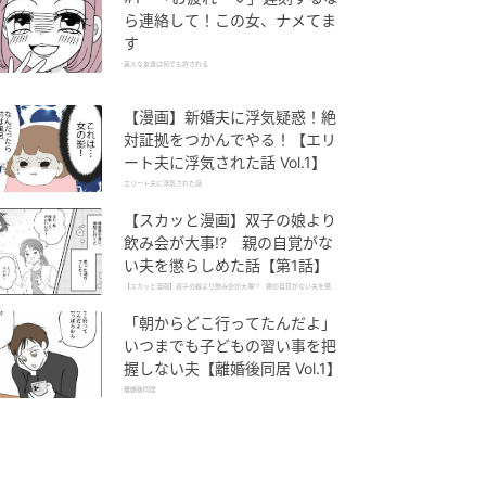
ら連絡して！この女、ナメてま
す
美人な友達は何でも許される
【漫画】新婚夫に浮気疑惑！絶
対証拠をつかんでやる！【エリ
ート夫に浮気された話 Vol.1】
エリート夫に浮気された話
【スカッと漫画】双子の娘より
飲み会が大事!? 親の自覚がな
い夫を懲らしめた話【第1話】
【スカッと漫画】双子の娘より飲み会が大事!? 親の自覚がない夫を懲ら
しめた話
「朝からどこ行ってたんだよ」
いつまでも子どもの習い事を把
握しない夫【離婚後同居 Vol.1】
離婚後同居