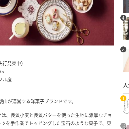
先行発売中）
RS
ジル産
人
珠屋櫻山が運営する洋菓子ブランドです。
クは、良質小麦と良質バターを使った生地に濃厚なチョ
ーツを手作業でトッピングした宝石のような菓子で、東