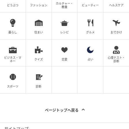
カルチャー・
どうぶつ
ファッション
ビューティー
ヘルスケア
教養
Hearst Owned
暮らし
住まい
レシピ
グルメ
おでかけ
＜写真＞天蓋は「フジエテキスタイル」の“ヤクモ”
ビジネス・マ
心理テスト・
クイズ
恋愛
占い
ネー
診断
スポーツ
診断
ページトップへ戻る
Hearst Owned
サイトマップ