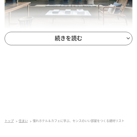
Hearst Owned
続きを読む
LOG（ログ）
日本とインドの文化をミックス手仕事の跡が個性を生
み出す
インドの建築集団、スタジオムンバイが尾道で手掛け
たホテル「ログ」。写真はそのライブラリーでスタジ
オムンバイを率いるビジョイ・ジェインの書斎をイメ
ージ。カラーアーティスト、ムイルネ・ケイト・ディ
トップ
住まい
憧れホテル＆カフェに学ぶ、センスのいい部屋をつくる建材リスト
ニーンと共に選んだセージグリーンのマットなしっく
い壁が印象的だ。温度や重さを感じさせる厚い銅の扉