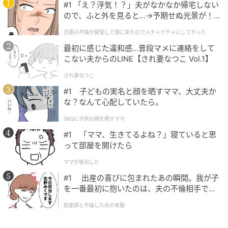
#1 「え？浮気！？」夫がなかなか帰宅しない
ので、ふと外を見ると…→予期せぬ光景が！
｜旦那の不倫が発覚して頭に来たのでメチャ
旦那の不倫が発覚して頭に来たのでメチャクチャにしてやった
クチャにしてやった
最初に感じた違和感…普段マメに連絡をして
こない夫からのLINE【され妻なつこ Vol.1】
され妻なつこ
#1 子どもの実名と顔を晒すママ、大丈夫か
な？なんて心配していたら。
SNSに子供の顔を晒すママ
#1 「ママ、生きてるよね？」寝ていると思
Hearst Owned
って部屋を開けたら
＜写真＞収納はインドのカラーミラー。
ママが家出した
#1 出産の喜びに包まれたあの瞬間。我が子
LOG（ログ）
を一番最初に抱いたのは、夫の不倫相手でし
た。
広島県尾道市東土堂町11-12
助産師と不倫した夫の末路