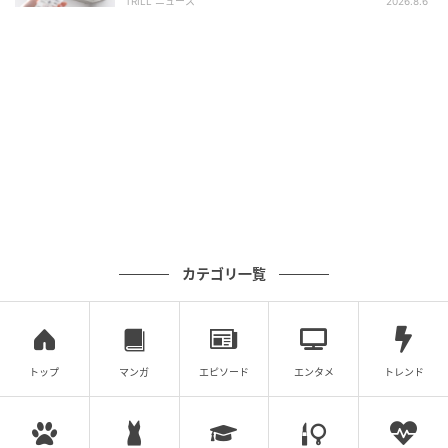
TRILL ニュース
2026.8.6
建物がある日本橋という街に溶け込むホテルを目指
し、建築家の武田清明とステイプルが考えたコンセプ
トは「都市の自然と建築」。周囲の住人から株分けし
てもらった植物が窓の外や室内にいくつも置かれてい
る。花壇から着想した赤土色のベンチや、アウトドア
の開放感を生むレンガのタイル、風を可視化する天蓋
のテキスタイル、土壁のような素朴な表情を持つ壁紙
など、屋外の心地よさをインテリアに詰め込んだ。
＜写真＞張り地は「サンゲツ」の“UP5715”
カテゴリ一覧
トップ
マンガ
エピソード
エンタメ
トレンド