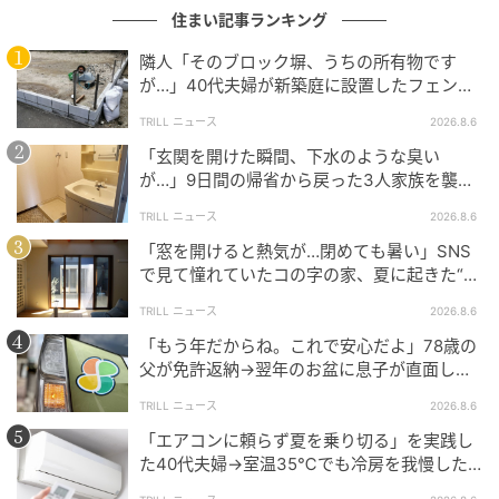
住まい記事ランキング
隣人「そのブロック塀、うちの所有物です
が…」40代夫婦が新築庭に設置したフェン
ス、直後に迫られた"顛末"
TRILL ニュース
2026.8.6
「玄関を開けた瞬間、下水のような臭い
が…」9日間の帰省から戻った3人家族を襲っ
た“洗面所の異変”
TRILL ニュース
2026.8.6
「窓を開けると熱気が…閉めても暑い」SNS
で見て憧れていたコの字の家、夏に起きた“想
Hearst Owned
定外の事態”【一級建築士は見た】
TRILL ニュース
2026.8.6
「もう年だからね。これで安心だよ」78歳の
SOIL Nihonbashi Hotel（ソイル日本橋ホテ
父が免許返納→翌年のお盆に息子が直面し
ル）
た“想定外の壁”
TRILL ニュース
2026.8.6
「エアコンに頼らず夏を乗り切る」を実践し
街とホテルをシームレスにつなぐ質感豊かなレンガタ
た40代夫婦→室温35℃でも冷房を我慢した
イル
戸建て住宅の誤算