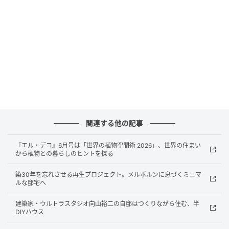
や、敷地の土とモルタルを混ぜ、その表情を強調した
床など、手仕事の痕跡が残る素材の仕上げが独自の世
界観をつくる。
関連する他の記事
『エル・デコ』6月号は「世界の植物空間術 2026」、世界の住まい
から植物との暮らしのヒントを探る
築30年を忘れさせる再生プロジェクト。メルボルンに息づくミニマ
ルな邸宅へ
建築家・ウルトラスタジオ向山裕二の自邸はつくりながら住む、半
Hearst Owned
DIYハウス
＜写真＞床は敷地の土＋モルタルのかきおとし仕上