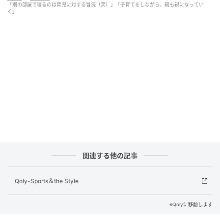
「別の部屋で寝るのは育児に対する冒涜（笑）」「子育てをしながら、親も親になってい
アドオンがあると思いますけど、ベースのところは、
く」
ちゃんと食べさせて、寝かせときゃなんとかなるの
で。とにかく、食べて、寝ろと（笑）」
「とにかく、子供にミルクを与えて…。
すごい不思議なんですけど…母乳だったら分かるんで
すけど、僕が哺乳瓶で赤ちゃんにミルクを上げている
時になんであんなに無性に眠くなるんですかね（笑）
あれなに？（笑）
調べたんですよ、ChatGPTにも聞いて。
関連する他の記事
お母さんは母性が出るらしいんですよ、ミルクを与え
ると。だから、お母さんが眠くなるのは分かる。よく
Qoly-Sports＆the Style
授乳しながら、そのままうとうとみたいなのが、夜中
にうちの奥さんのも見ることあったんですけど。
※Qolyに移動します