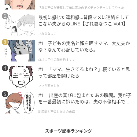
｜旦那の不倫が発覚して頭に来たのでメチャ
なお、授乳中に父親も眠くなる理由については、「赤
旦那の不倫が発覚して頭に来たのでメチャクチャにしてやった
クチャにしてやった
ちゃんの鼻からマイナスイオンが出ている説」が番組
最初に感じた違和感…普段マメに連絡をして
最後に紹介されていたが、果たして…。
こない夫からのLINE【され妻なつこ Vol.1】
され妻なつこ
筆者：井上大輔（編集部）
#1 子どもの実名と顔を晒すママ、大丈夫か
な？なんて心配していたら。
元記事で読む
SNSに子供の顔を晒すママ
次の記事
#1 「ママ、生きてるよね？」寝ていると思
って部屋を開けたら
CL決勝「PSG対アーセナル」、ライブビュー
イングを全国37カ所のイオンシネマで実施！
ママが家出した
ファンには嬉しい“チーム別の応援上映”
#1 出産の喜びに包まれたあの瞬間。我が子
を一番最初に抱いたのは、夫の不倫相手でし
の記事をもっとみる
た。
助産師と不倫した夫の末路
スポーツ記事ランキング