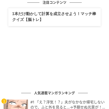
注目コンテンツ
僕が哺乳瓶であげてる時に僕もうとうとしちゃって、
気付いたら（寝）落ちちゃってる時があるんですけど
1本だけ動かして計算を成立させよう！マッチ棒
（笑）あれの理論、だれか知っている人いないですか
クイズ【脳トレ】
ね…あれなんでなんだろう。
そうやって、子育ては反省の日々ばかりです、ずっと
（それが）続くと思います。
パパ友としてのアドバイスは、その時その時を楽しん
で、子供ももちろん不完全だし、親も不完全だと思う
ので、パーフェクトなわけはない、初めから。
なので、子育てをしながら、親も親になっていくと思
います。一緒に頑張っていきましょう！」
人気連載マンガランキング
子供の年齢によっても様々なことが変わってくるが、
#1 「え？浮気！？」夫がなかなか帰宅しない
その時を楽しむのが一番と感じているようだ。
ので、ふと外を見ると…→予期せぬ光景が！