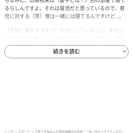
ちなみに、山根視来は（妻子とは？）別の部屋で寝て
るらしんですよ。それは冒涜だと思っているので、育
児に対する（笑）僕は一緒には寝てるんですけど…。
（子供と接するうえで）大切にしていること…本当に
イライラして腹立つときがあるので、一回大きく深呼
吸ですね、深呼吸しかないでしょう（笑）呼吸で一回
続きを読む
ストレスをフリー…にはできないけど、ストレスをリ
リースして、もう一回挑むと。
うまくいかないのは当たり前。完璧を求めすぎるのと
ダメなので、70～80点でいいよっていうくらいの気持
ちで子育てしていると…勝手に育ちますよね、子供っ
てね、質はともかく（笑）
ちゃんと食べさせて、ちゃんと寝かせておけば、ある
程度はちゃんと育つと思うので。もちろん、そこに習
い事させる、勉強させる、塾に行かせるとか、色々と
トップ
スポーツ
子育ての悩みに37歳吉田麻也も共感！「めっちゃイライラします」