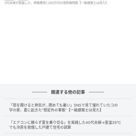
宅地では、隣家との境界付近に擁壁が設けられている
0代夫婦が直面した、修繕費用1,000万円の境界線問題【一級建築士は見た】
ケースが多くあります。
「擁壁＝下の家の所有」とイメージしがちですが、実
際の所有関係は単純ではありません。一つの目安とな
るのが境界線の位置です。境界線が擁壁の上端にあれ
ば下側の土地の所有者が、下端にあれば上側の土地の
所有者が擁壁の所有者と考えられ、中央付近にある場
合は共有関係になることもあります。
ただし、境界線の位置はあくまで目安にすぎません。
擁壁の所有関係は、造成時に誰が費用を負担して設置
関連する他の記事
したか、過去の所有者間でどのような取り決めがあっ
たかなど、さまざまな事情が絡みます。境界線だけで
「窓を開けると熱気が…閉めても暑い」SNSで見て憧れていたコの
一律に決まるわけではなく、最終的には公図や登記、
字の家、夏に起きた“想定外の事態”【一級建築士は見た】
過去の経緯を含めて、土地家屋調査士や弁護士などの
「エアコンに頼らず夏を乗り切る」を実践した40代夫婦→室温35℃
専門家を交えて総合的に確認する必要があります。
でも冷房を我慢した戸建て住宅の誤算