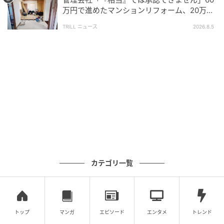
地だけでなく、擁壁の所有・状態・法的扱いも確認す
万円で進めたマンションリフォーム、20万円
ることが大切です。
上乗せの事態に…なぜ？
TRILL ニュース
2026.8.5
・擁壁の所有関係：重要事項説明書・公図・登記に加
え、造成時の経緯も含め専門家に確認
・擁壁の構造と築年数：古い擁壁は現行基準に合わず
修繕費用が膨らみやすい
・擁壁のひび割れ・水抜き穴の詰まり：劣化のサイン
・自治体の補助制度の有無：擁壁修繕への補助金があ
る自治体も多い
・擁壁専門の調査：建物状況調査（インスペクショ
ン）は建物本体が対象で擁壁は基本的に含まれないた
カテゴリ一覧
め、別途、擁壁の専門業者による調査を依頼する
「傾斜地の住まい」が合う人もいる
トップ
マンガ
エピソード
エンタメ
トレンド