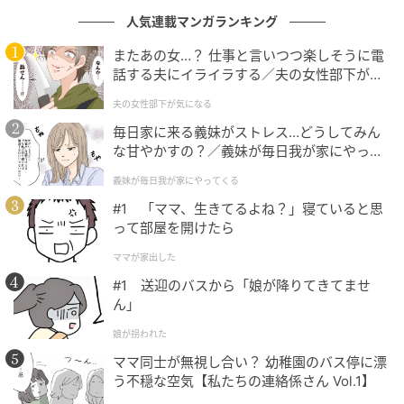
にあれば責任が認められるケースがあります。
人気連載マンガランキング
またあの女…？ 仕事と言いつつ楽しそうに電
Aさん夫婦のケースでも、業者から「このまま放置して
話する夫にイライラする／夫の女性部下が気
下側の住宅に被害が出れば、損害賠償責任を問われる
になる（1）【夫婦の危機 まんが】
夫の女性部下が気になる
可能性が高い」と指摘されました。
毎日家に来る義妹がストレス…どうしてみん
な甘やかすの？／義妹が毎日我が家にやって
くる（1）【義父母がシンドイんです！ まん
Aさん夫婦はどう対応しているのか
義妹が毎日我が家にやってくる
が】
#1 「ママ、生きてるよね？」寝ていると思
って部屋を開けたら
擁壁の所有者であることが判明したAさん夫婦は、自
治体の宅地擁壁の相談窓口に問い合わせ、補助制度の
ママが家出した
有無を確認しました。
#1 送迎のバスから「娘が降りてきてませ
ん」
Aさん夫婦の自治体には、安全性に問題のある擁壁の
娘が拐われた
修繕に対して上限200万円の補助制度がありました。
ママ同士が無視し合い？ 幼稚園のバス停に漂
これを活用しても自己負担は約800万円。住宅ローンの
う不穏な空気【私たちの連絡係さん Vol.1】
返済に加えて、この金額を一度に用意することは現実