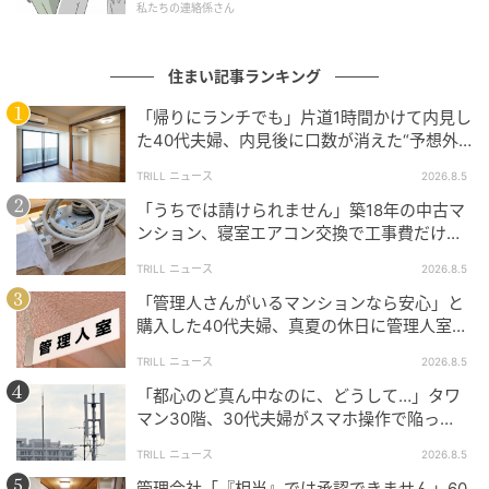
私たちの連絡係さん
的ではなく、修繕に踏み切れない状態が続いていま
す。
住まい記事ランキング
現在は、応急的な対応として擁壁の状態を月1回業者に
「帰りにランチでも」片道1時間かけて内見し
チェックしてもらい、ひび割れの進行状況を記録して
た40代夫婦、内見後に口数が消えた“予想外
います。下の家の住人にも事情を説明し、状況を共
の現実”
TRILL ニュース
2026.8.5
有。「すぐに崩れるわけではないと業者には言われて
「うちでは請けられません」築18年の中古マ
いますが、本格的な修繕の予算をどう作るかが、いま
ンション、寝室エアコン交換で工事費だけ約8
一番の悩みです」とAさんは話します。
万円の“痛い出費”
TRILL ニュース
2026.8.5
「擁壁の所有関係を最初に確認していれば、購入時に
「管理人さんがいるマンションなら安心」と
購入した40代夫婦、真夏の休日に管理人室を
もう少し慎重に判断できた」とAさんは振り返ります。
訪ねて驚愕したワケ
TRILL ニュース
2026.8.5
「都心のど真ん中なのに、どうして…」タワ
傾斜地の家を買う前に確認したいこと
マン30階、30代夫婦がスマホ操作で陥っ
た“誤算”【一級建築士は見た】
TRILL ニュース
2026.8.5
擁壁のある中古住宅を検討する際は、建物の状態や立
管理会社「『相当』では承認できません」60