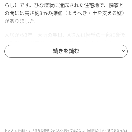
らし）です。ひな壇状に造成された住宅地で、隣家と
の間には高さ約3mの擁壁（ようへき・土を支える壁）
がありました。
入居から3年。大雨の翌日、Aさんは擁壁の一部に新た
なひび割れが広がっているのを発見します。心配にな
って専門業者に調査を依頼したところ、擁壁の劣化が
続きを読む
進んでおり、近い将来の修繕が必要との指摘を受けま
した。費用は約1,000万円。「うちの敷地じゃない側
にあるから、隣家の負担だと思っていた」と話すAさん
を待っていたのは、思いがけない展開でした。
擁壁は「どちらの所有か」で揉める
擁壁とは、高低差のある土地で土が崩れるのを防ぐた
めのコンクリートや石積みの構造物です。傾斜地の住
トップ
住まい
「うちの擁壁じゃないと思ってたのに…」傾斜地の中古戸建てを買った3