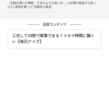
「玄関を開けた瞬間、下水のような臭いが…」9日間の帰省から戻っ
Aさん夫婦のケースでは、購入時の重要事項説明書や過
た3人家族を襲った“洗面所の異変”
去の経緯を確認したところ、擁壁はAさんの敷地内に
設けられており、所有者はAさん自身である可能性が高
いことが分かりました。
注目コンテンツ
工夫して10秒で暗算できる？スキマ時間に脳ト
レ【毎日クイズ】
工作物責任という重い法的責任
擁壁の所有者には、民法第717条「土地工作物責任」
という重い責任があります。擁壁の設置や保存に瑕疵
があり、それが原因で他人に損害を与えた場合、所有
者は損害賠償責任を負うのです。
たとえば、擁壁が崩れて下の家の建物や人に被害が及
んだ場合、所有者は損害を賠償しなければなりませ
ん。「天災だから仕方ない」と思いがちですが、台風
や大雨が直接の引き金であっても、擁壁の劣化が背景