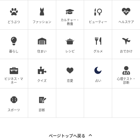
ここまで擁壁のトラブルを中心に紹介してきました
が、傾斜地の住まいには大きな魅力もあります。眺望
カルチャー・
の良さ、平坦地より価格を抑えられること、独立性の
どうぶつ
ファッション
ビューティー
ヘルスケア
教養
高さなど、平坦な土地にはない価値があります。
擁壁の所有関係と状態は、境界線の位置だけで判断せ
暮らし
住まい
レシピ
グルメ
おでかけ
ず、購入前に専門家を交えてしっかり確認しておくこ
と。そのうえで、必要に応じて修繕費用も予算に組み
込んで計画すれば、傾斜地の住まいは長く快適に暮ら
せる選択肢になります。「擁壁は土地と一体」という
ビジネス・マ
心理テスト・
クイズ
恋愛
占い
ネー
診断
意識を持つこと。それが、傾斜地の家で後悔しない選
び方の第一歩です。
スポーツ
診断
ライター：yukiasobi（一級建築士・建築基準適合判定
資格者）
地方自治体で住宅政策・都市計画・建築確認審査など
ページトップへ戻る