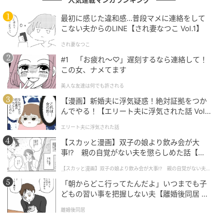
車場から平置きへの変更は初期費用はかかりますが、
長期的な財政安定に貢献する有効な選択肢といえるで
最初に感じた違和感…普段マメに連絡をして
しょう。
こない夫からのLINE【され妻なつこ Vol.1】
され妻なつこ
来客用駐車場や駐輪場への転用は、あくまで補助的な
#1 「お疲れ〜♡」遅刻するなら連絡して！
対策であり、根本的な収入回復には至りません。中古
この女、ナメてます
マンションの購入を検討する際は、駐車場の空き状況
美人な友達は何でも許される
がどうなっているかを仲介会社経由で確認してみてく
【漫画】新婚夫に浮気疑惑！絶対証拠をつか
ださい。
んでやる！【エリート夫に浮気された話 Vol.
1】
そして長期修繕計画が3年から5年ごとに見直され、駐
エリート夫に浮気された話
車場収入の減少にきちんと対応できているかを把握し
【スカッと漫画】双子の娘より飲み会が大
ておくことが、購入後の想定外の負担増を防ぐ手立て
事!? 親の自覚がない夫を懲らしめた話【第1
話】
となります。
【スカッと漫画】双子の娘より飲み会が大事!? 親の自覚がない夫を
懲らしめた話
「朝からどこ行ってたんだよ」いつまでも子
どもの習い事を把握しない夫【離婚後同居 Vo
ライター：S.K（マンション管理士）
l.1】
離婚後同居
不動産管理会社で10年以上の現場実務に携わり、業界