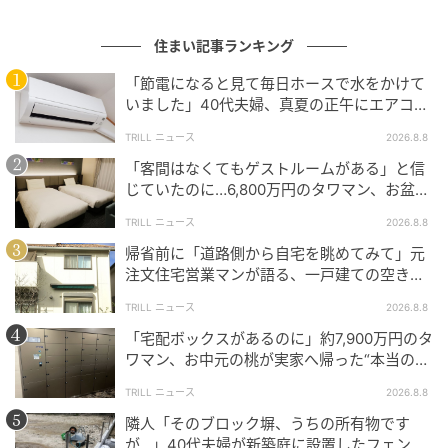
団体の評価制度策定委員会に所属していた経験があ
る。現在はライターとして、自身の豊富な経験・知見
住まい記事ランキング
をもとに、一次情報を盛り込んだ不動産記事を多数執
「節電になると見て毎日ホースで水をかけて
筆している。
いました」40代夫婦、真夏の正午にエアコン
が効かなくなった事態
TRILL ニュース
2026.8.8
【エピソード募集】日常のちょっとした体験、TRILL
「客間はなくてもゲストルームがある」と信
じていたのに…6,800万円のタワマン、お盆に
でシェアしませんか？【2分で完了・匿名】
義両親2泊で直面した“誤算”【一級建築士は見
TRILL ニュース
2026.8.8
た】
次の記事
帰省前に「道路側から自宅を眺めてみて」元
注文住宅営業マンが語る、一戸建ての空き巣
#1 「あっ、財布忘れちゃった」「いいよ出
リスクを下げる数分の段取り
すよ〜！」これが全ての始まりでした
TRILL ニュース
2026.8.8
「宅配ボックスがあるのに」約7,900万円のタ
ワマン、お中元の桃が実家へ帰った“本当の理
プロフィール
由”【一級建築士は見た】
TRILL ニュース
2026.8.8
S.K（マンション管理士）
隣人「そのブロック塀、うちの所有物です
不動産管理会社で10年以上の現場実務に携わり、業
が…」40代夫婦が新築庭に設置したフェン