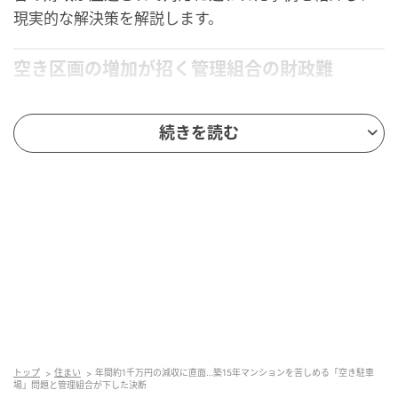
現実的な解決策を解説します。
空き区画の増加が招く管理組合の財政難
築15年で総戸数200戸のあるマンションには、80区画
続きを読む
の機械式駐車場が設置されていました。竣工当初は約
95%が埋まっていましたが、現在は稼働率が約60%ま
で低下しています。月額3万円の区画が32台分空いたま
まで、想定されていた年間約1,150万円になるはずの使
用料が、入ってこない状態です。
機械式駐車場は、使っていないパレット（車を乗せる
鉄製の台）も含めて保守点検が必要となります。築12
年目に行われた長期修繕計画（将来の修繕予定と資金
計画をまとめた表）を見直す理事会で、一部の居住者
トップ
住まい
年間約1千万円の減収に直面…築15年マンションを苦しめる「空き駐車
から「このままでは修繕積立金が足りなくなるので
場」問題と管理組合が下した決断