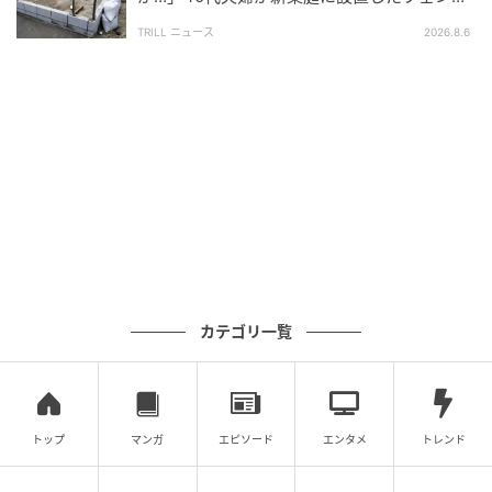
界団体の評価制度策定委員会に所属していた経験が
ス、直後に迫られた"顛末"
ある。現在はライターとして、自身の豊富な経験・
TRILL ニュース
2026.8.6
知見をもとに、一次情報を盛り込んだ不動産記事を
多数執筆している。
記事一覧をみる
の記事をもっとみる
カテゴリ一覧
トップ
マンガ
エピソード
エンタメ
トレンド