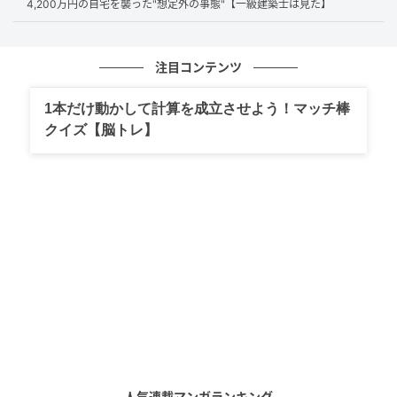
だし、住民以外が敷地に出入りすることへの防犯上の
4,200万円の自宅を襲った"想定外の事態"【一級建築士は見た】
懸念があります。さらに、貸し方によっては国税庁の
通達で収益事業とみなされ、課税される場合もありま
注目コンテンツ
す。こうしたリスクへの対応には税理士への確認が必
要で、慎重な声が上がりました。
1本だけ動かして計算を成立させよう！マッチ棒
クイズ【脳トレ】
ほかにも管理費を値上げして補填する案が出ました
が、車を持たない居住者の反発に遭います。結局は初
期投資をしてでも、将来の負担を減らすべきだという
意見が多数を占め、機械式を解体して平置きに変更す
る決議が総会で承認されたのです。
長期的な視点で駐車場の運用状況を見極める
駐車場の使用料は管理組合の重要な収入源であり、長
期修繕計画の前提にも組み込まれています。機械式駐
人気連載マンガランキング