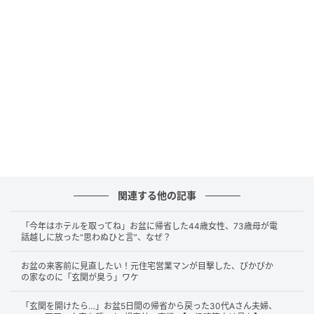
は」「そもそもこんなに駐車場が必要なのか」といっ
た声が上がりました。空き区画が増えても維持費が減
らない構造が、管理組合の財政を苦しめていたので
す。
平置きへの変更か値上げか迫られる選択
このままでは数年後に控えるパレットの塗装や部品交
換で、数千万円規模の費用が発生してしまいます。そ
こで理事会は複数の対応策を検討し始めました。
関連する他の記事
一つ目は機械式を解体して平置き駐車場へ変更する案
「今年はホテルを取ってね」お盆に帰省した44歳女性、73歳母が電
話越しに放った“思わぬひと言”、なぜ？
です。数千万円の初期費用はかかりますが、将来の維
持費や更新費を大幅に下げられます。
お盆の来客前に見直したい！元住宅営業マンが目撃した、ぴかぴか
の家なのに「玄関が臭う」ワケ
二つ目は、マンション外部の人へ貸し出す案です。た
「玄関を開けたら…」お盆5日間の帰省から戻った30代Aさん夫婦、