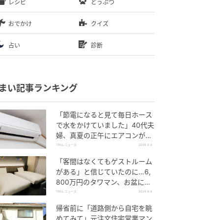
レシピ
どうぶつ
おでかけ
クイズ
占い
診断
まい記事ランキング
「節電になると見て毎日ホース
で水をかけていました」40代夫
婦、真夏の正午にエアコンが効
かなくなった事態
TRILL ニュース
2026.8.8
「客間はなくてもゲストルーム
がある」と信じていたのに…6,
800万円のタワマン、お盆に義
両親2泊で直面した“誤算”【一級
TRILL ニュース
2026.8.8
建築士は見た】
帰省前に「道路側から自宅を眺
めてみて」元注文住宅営業マン