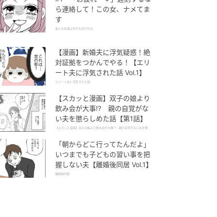
ら連絡して！この女、ナメてま
す
美人な友達は何でも許される
【漫画】新婚夫に浮気疑惑！絶
対証拠をつかんでやる！【エリ
ート夫に浮気された話 Vol.1】
エリート夫に浮気された話
【スカッと漫画】双子の娘より
飲み会が大事!? 親の自覚がな
い夫を懲らしめた話【第1話】
【スカッと漫画】双子の娘より飲み会が大事!? 親の自覚がない夫を懲ら
しめた話
「朝からどこ行ってたんだよ」
いつまでも子どもの習い事を把
握しない夫【離婚後同居 Vol.1】
離婚後同居