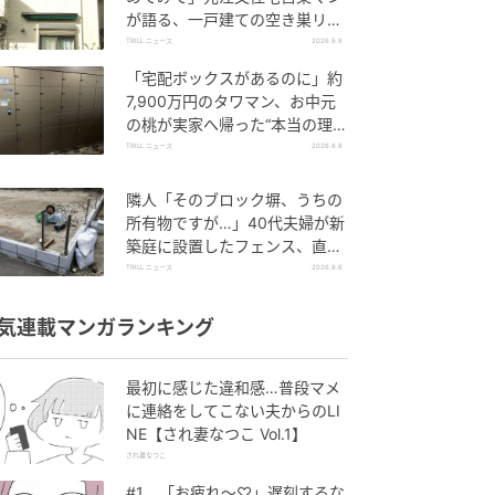
が語る、一戸建ての空き巣リス
クを下げる数分の段取り
TRILL ニュース
2026.8.8
「宅配ボックスがあるのに」約
7,900万円のタワマン、お中元
の桃が実家へ帰った“本当の理
由”【一級建築士は見た】
TRILL ニュース
2026.8.8
隣人「そのブロック塀、うちの
所有物ですが…」40代夫婦が新
築庭に設置したフェンス、直後
に迫られた"顛末"
TRILL ニュース
2026.8.6
気連載マンガランキング
最初に感じた違和感…普段マメ
に連絡をしてこない夫からのLI
NE【され妻なつこ Vol.1】
され妻なつこ
#1 「お疲れ〜♡」遅刻するな