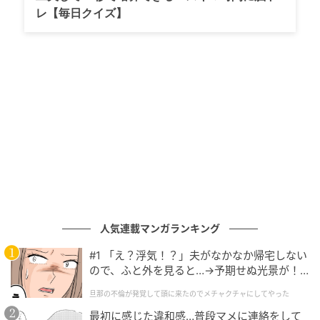
くんです。 市川市消防局の公式Xでは、サル山にロープ
レ【毎日クイズ】
のように張られたホースで、楽しそうに遊ぶパンチく
んの動画が公開されています。
両手でしっかりとホースを掴んでぶら下がったり、さ
らには器用に「足だけ」でぶら下がったりと、まさに
アクロバット状態！〝母ザル代わり〟のオランウータ
ンのぬいぐるみを抱えながら成長しているパンチくん
ですが、今回見せてくれた驚異の身体能力の高さに、
ファンからも驚きと歓喜の声が上がっています。
https://emogram.sankei.com/wp-
content/uploads/2026/05/Oqx-ZyPql3FSir8Y.mp4
人気連載マンガランキング
#1 「え？浮気！？」夫がなかなか帰宅しない
市川市消防局公式X（@ichikawa_shobo）より
ので、ふと外を見ると…→予期せぬ光景が！
｜旦那の不倫が発覚して頭に来たのでメチャ
旦那の不倫が発覚して頭に来たのでメチャクチャにしてやった
クチャにしてやった
広がる再利用の輪。次は「コースター」
最初に感じた違和感…普段マメに連絡をして