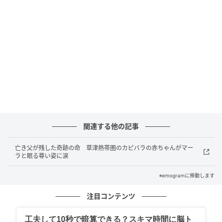
関連する他の記事
スマトラオランウータンも愛用中＝市川市動植物園
（撮影：ゆんち）
亡き父が残した奇跡の命 草津熱帯圏のカピバラの赤ちゃんがマー
ラと眠る尊い姿に涙
※emogramに移動します
パンチくん大興奮！足だけでぶら下がる驚異
の身体能力
注目コンテンツ
この丈夫なホースに、一番大喜びしているのがパンチ
工夫して10秒で暗算できる？スキマ時間に脳ト