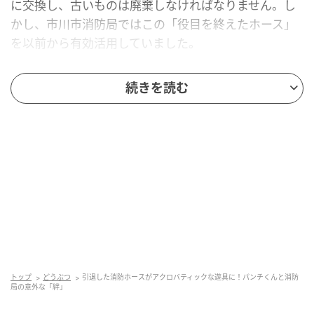
に交換し、古いものは廃棄しなければなりません。し
かし、市川市消防局ではこの「役目を終えたホース」
を以前から有効活用していました。
「市川市動植物園のスマトラオランウータンの遊具に
続きを読む
ちょうどいいということで、以前から『ぜひ遊具に使
ってください』と、廃棄するホースを提供していまし
た」
と語るのは、市川市消防局の担当者。
今回は、そのストックされていたホースがパンチくん
たちの暮らすサル山にも設置されたのです。この廃棄
ホースは、過去には静岡県富士市で「傘袋」に再利用
された事例もありましたが、市川市では「動物たちの
遊び道具」として、第2の人生（？）に受け継がれてい
ます。
トップ
どうぶつ
引退した消防ホースがアクロバティックな遊具に！パンチくんと消防
局の意外な「絆」