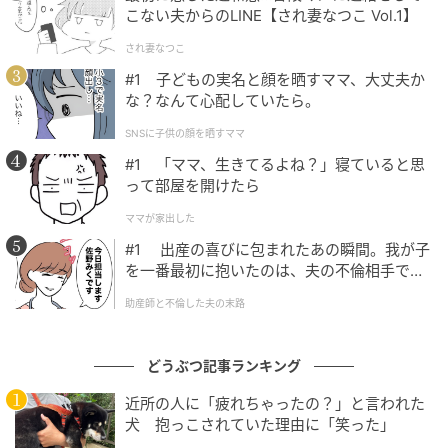
に！？
こない夫からのLINE【され妻なつこ Vol.1】
され妻なつこ
消防局の担当者によると、ホースの再利用については
ほかにも考案中で、現在は「コースター」などに加工
#1 子どもの実名と顔を晒すママ、大丈夫か
な？なんて心配していたら。
できないか、試作を重ねている最中なのだとか。
SNSに子供の顔を晒すママ
市民の安全を守ってきたホースが、あるときは動物た
#1 「ママ、生きてるよね？」寝ていると思
ちを笑顔にし、あるときは私たちの生活雑貨に生まれ
って部屋を開けたら
変わる。そんな市川市の温かいアップサイクルの取り
ママが家出した
組みに、これからも注目が集まりそうです。
#1 出産の喜びに包まれたあの瞬間。我が子
を一番最初に抱いたのは、夫の不倫相手でし
た。
ライターコメント
助産師と不倫した夫の末路
廃棄ホースの再利用は余計にコストがかかるなどの問
どうぶつ記事ランキング
題もあり、難しいと聞いたことがありましたが、こん
近所の人に「疲れちゃったの？」と言われた
な最高な使い道があったなんて！丈夫なホースは、力
犬 抱っこされていた理由に「笑った」
強い動物たちの遊び相手にぴったりなのでしょう。パ