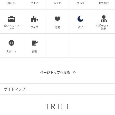
に届かない市川市動植物園のニホンアナグマ
暮らし
住まい
レシピ
グルメ
おでかけ
が「切なくてかわいい」と話題
の記事をもっとみる
ビジネス・マ
心理テスト・
クイズ
恋愛
占い
ネー
診断
スポーツ
診断
ページトップへ戻る
サイトマップ