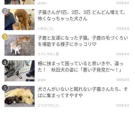
grape
2026.8.6
ンチくんが足だけでぶら下がる「神業」を見せてくれ
たのも、消防局の皆さんの協力があってこそ。コース
子猫さんが1匹、2匹、3匹 どんどん増えて、
怖くなっちゃった犬さん
ターなどの試作も進んでいるとのことで、市川市発の
「ホース・アップサイクル」がどのように広がってい
いぬのこと。
2026.8.6
くのか楽しみです。
子鹿と友達になった子猫。子鹿の毛づくろい
を堪能する様子にホッコリ♡
＜ライタープロフィル＞
ゆんち
エウレカねこ部
2026.8.6
柵に挟まって困っていると思いきや、違っ
2004年に産経新聞社へ入社。静岡、仙台での事件取材
た！ 秋田犬の姿に「悪い子発見だ～！」
を経て、東京社会部では厚生労働省を担当、派遣労働
grape
2026.8.6
問題などの社会課題を深く掘り下げる。また、特異な
犬さんがいないと眠れない子猫さんたち、そ
キャリアとして法廷画家を兼務し、数多くの法廷画を
ばに集まってすやすや
手掛けてきた。その後、産経新聞社が発行していたタ
ブロイド紙「SANKEI EX」にてブランド、旅、食をテ
どうぶつのこと。
2026.8.6
ーマとした執筆活動を展開。南アフリカやオーストラ
リアなど世界各国を取材で巡るほか、臨時特派員とし
て南太平洋のキリバス共和国への駐在経験も持つ。J-