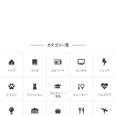
WAVE「TOKYO MORNING RADIO」にて、週1回おす
すめニュースを3年間にわたり担当。
現在は2児の母となり、これまでの取材経験に加え、教
育、健康、ライフハックへと関心の幅を広げている。
「趣味を仕事に！」をモットーとする自称「脱力系ラ
イター」。釣り、温泉、グルメ、そして海を眺めてぼ
カテゴリ一覧
ーっと過ごす時間を愛する旅人でもある。長年、酒と
旅と釣りを友としてきたが、現在は期間限定で禁酒
中。新商品から旅、ファッション、グルメまで、自身
のアンテナに触れたトピックを独自の視点で発信して
トップ
マンガ
エピソード
エンタメ
トレンド
いる。
元記事で読む
カルチャー・
どうぶつ
ファッション
ビューティー
ヘルスケア
教養
次の記事
あと数センチなのに…！手が短すぎてバナナ