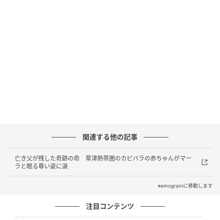
ワウソ」です！
「見えないのに手を出す勇気」の裏にある習
性
人間からすると、「向こう側が見えない隙間に手を突
っ込むなんて怖くないの！？」と驚いてしまいます
が、これにはカワウソならではの生態が関係している
ようです。公式Xの解説によると、「カワウソは、岩の
隙間や泥の中のエサを探すときもこのように手を使っ
ていると言われています」とのこと。
関連する他の記事
視覚に頼らず、手先の感覚を研ぎ澄ませて見えない場
亡き父が残した奇跡の命 草津熱帯圏のカピバラの赤ちゃんがマー
ラと眠る尊い姿に涙
所のエサを獲るという、野生の力強い本能が発揮され
た結果だったのですね。
※emogramに移動します
注目コンテンツ
都会の非日常空間「サンシャイン水族館」に