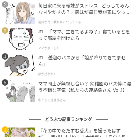
毎日家に来る義妹がストレス…どうしてみん
な甘やかすの？／義妹が毎日我が家にやって
くる（1）【義父母がシンドイんです！ まん
義妹が毎日我が家にやってくる
が】
#1 「ママ、生きてるよね？」寝ていると思
って部屋を開けたら
ママが家出した
#1 送迎のバスから「娘が降りてきてませ
ん」
娘が拐われた
サンシャイン水族館公式Xより
ママ同士が無視し合い？ 幼稚園のバス停に漂
う不穏な空気【私たちの連絡係さん Vol.1】
ライターコメント
私たちの連絡係さん
隙間から出てきた小さな手が、見えないながらも一生
どうぶつ記事ランキング
懸命にエサを探る姿は、いつまでも見てしまう〝中毒
性〟のある動画でした。サンシャイン水族館のカワウ
『花の中でたたずむ愛犬』を撮ったはず