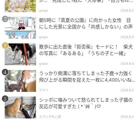
ソももちろんかわいいのですが、個人的にオススメな
が… 完成した1枚に「大惨事」「自分も昨日
こうなってた」の声
のは「天空のペンギン」です。〝飛べない鳥〟として
grape
2026.8.5
知られているペンギンが、まるで都会の空を飛んでい
朝5時に『真夏の公園』に向かった女性 目
るかのように泳いで見える…という素敵なコンセプト
にした光景に全国から「共感しかない」の声
で、こちらも必見です！
grape
2026.8.5
散歩に出た直後『拒否柴』モードに！ 柴犬
＜ライタープロフィル＞
ゆんち
の写真に「あるある」「うちの子と一緒」
2004年に産経新聞社へ入社。静岡、仙台での事件取材
grape
2026.8.4
を経て、東京社会部では厚生労働省を担当、派遣労働
うっかり側溝に落ちてしまった子鹿→力強く
問題などの社会課題を深く掘り下げる。また、特異な
飛び上がる瞬間を捉えた一枚に4,400いいね
「あぁよかった」
キャリアとして法廷画家を兼務し、数多くの法廷画を
ママリ
2026.8.5
手掛けてきた。その後、産経新聞社が発行していたタ
シッポに噛みついて怒られてしまった子猫の
ブロイド紙「SANKEI EX」にてブランド、旅、食をテ
反応が可愛すぎた ( *´艸｀)♡
ーマとした執筆活動を展開。南アフリカやオーストラ
エウレカねこ部
2026.8.5
リアなど世界各国を取材で巡るほか、臨時特派員とし
て南太平洋のキリバス共和国への駐在経験も持つ。J-
WAVE「TOKYO MORNING RADIO」にて、週1回おす