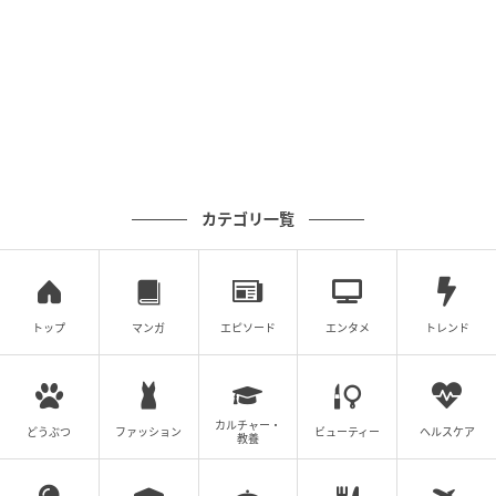
すめニュースを3年間にわたり担当。
現在は2児の母となり、これまでの取材経験に加え、教
育、健康、ライフハックへと関心の幅を広げている。
「趣味を仕事に！」をモットーとする自称「脱力系ラ
イター」。釣り、温泉、グルメ、そして海を眺めてぼ
ーっと過ごす時間を愛する旅人でもある。長年、酒と
カテゴリ一覧
旅と釣りを友としてきたが、現在は期間限定で禁酒
中。新商品から旅、ファッション、グルメまで、自身
のアンテナに触れたトピックを独自の視点で発信して
いる。
トップ
マンガ
エピソード
エンタメ
トレンド
元記事で読む
次の記事
カルチャー・
どうぶつ
ファッション
ビューティー
ヘルスケア
教養
動かない鳥が甘えん坊？掛川花鳥園のハシビ
ロコウ「ふたば」来園10周年で激アツシンポ