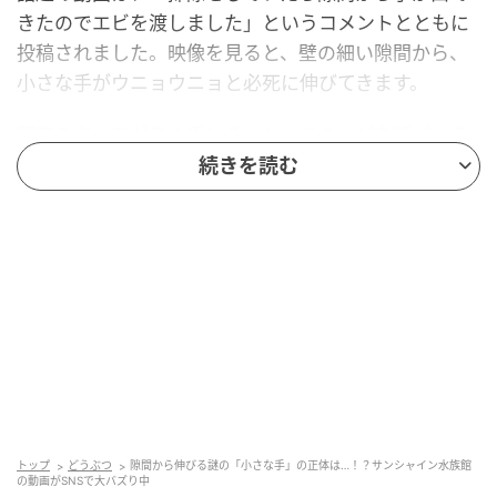
きたのでエビを渡しました」というコメントとともに
投稿されました。映像を見ると、壁の細い隙間から、
小さな手がウニョウニョと必死に伸びてきます。
飼育スタッフがその手にそっとエサのエビを近づける
と、見えていないはずなのに、怖がることもなく小さ
続きを読む
な手は必死にエビに手を伸ばし続けます。なかなかエ
ビは取れないのですが、あきらめずに手をパタパタウ
ニョウニョと動かし続ける、なんともシュールな光景
が収められています。
https://emogram.sankei.com/wp-
content/uploads/2026/05/9dlzsmlHT-M93p5F.mp4
サンシャイン水族館公式Xより
この愛らしすぎる手の持ち主は、水族館の人気者「カ
トップ
どうぶつ
隙間から伸びる謎の「小さな手」の正体は…！？サンシャイン水族館
の動画がSNSで大バズり中