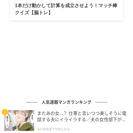
行ってみよう
1本だけ動かして計算を成立させよう！マッチ棒
クイズ【脳トレ】
こんなおちゃめで賢いカワウソたちに会える「サンシ
ャイン水族館」は、東京・池袋のサンシャインシテ
ィ、ワールドインポートマートビルの屋上にありま
す。 日本初の都市型高層水族館であり、〝天空のオア
シス〟をコンセプトにした館内は、都会の中にある癒
やしの空間です。
館内には今回話題になったカワウソをはじめ、ペンギ
ン、アシカ、クラゲ、チンアナゴ、アザラシ、ダイオ
ウグソクムシなど、たくさんの生き物たちがいきいき
と暮らしていますよ。ぜひ足を運んで、生き物たちの
人気連載マンガランキング
ユニークな生態を間近で観察してみてください。
またあの女…？ 仕事と言いつつ楽しそうに電
話する夫にイライラする／夫の女性部下が気
になる（1）【夫婦の危機 まんが】
夫の女性部下が気になる