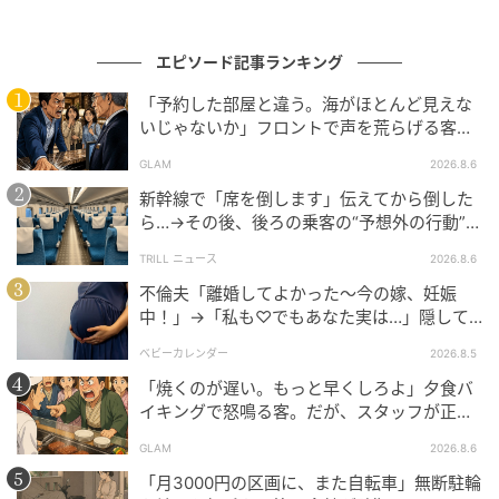
エピソード記事ランキング
「予約した部屋と違う。海がほとんど見えな
いじゃないか」フロントで声を荒らげる客。
だが、支配人が予約記録を示した結果
GLAM
2026.8.6
新幹線で「席を倒します」伝えてから倒した
ら…→その後、後ろの乗客の“予想外の行動”に
「不快ですぐに立ち去りました」
TRILL ニュース
2026.8.6
不倫夫「離婚してよかった〜今の嫁、妊娠
中！」→「私も♡でもあなた実は…」隠して
いた事実を暴露した結果
ベビーカレンダー
2026.8.5
「焼くのが遅い。もっと早くしろよ」夕食バ
イキングで怒鳴る客。だが、スタッフが正論
を並べた結果
GLAM
2026.8.6
「月3000円の区画に、また自転車」無断駐輪