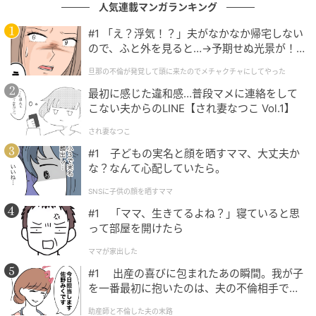
人気連載マンガランキング
（ハウコレ編集部）
#1 「え？浮気！？」夫がなかなか帰宅しない
ので、ふと外を見ると…→予期せぬ光景が！
元記事で読む
｜旦那の不倫が発覚して頭に来たのでメチャ
旦那の不倫が発覚して頭に来たのでメチャクチャにしてやった
クチャにしてやった
次の記事
最初に感じた違和感…普段マメに連絡をして
こない夫からのLINE【され妻なつこ Vol.1】
「次のデートどこ行きたい？」に「どこでも
いい」と返した彼→「じゃあ図書館ね」と送
され妻なつこ
ったら秒で返信が来た
#1 子どもの実名と顔を晒すママ、大丈夫か
な？なんて心配していたら。
の記事をもっとみる
SNSに子供の顔を晒すママ
#1 「ママ、生きてるよね？」寝ていると思
って部屋を開けたら
ママが家出した
#1 出産の喜びに包まれたあの瞬間。我が子
を一番最初に抱いたのは、夫の不倫相手でし
た。
助産師と不倫した夫の末路