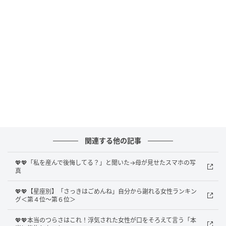
り」。誰にも見せたことはありません。気がつけば20
数年で、写真は何百枚にもなっていました。
突きつけられた質問
引っ越しを翌日に控えた夜、娘と二人で夕食をとって
いました。話題が途切れ、お茶をすすっていたときで
す。娘がまっすぐこちらを見て、こう聞いたのです。
「私を産んで後悔してる？」と。
「ちょっと待ってね」とだけ答え、エプロンのポケッ
関連する他の記事
トからスマホを取り出したのです。「これ、お母さん
💖💖「私を産んで後悔してる？」と聞いた→母が見せたスマホの写
のお守り」。フォルダを開いて娘に見せました。「仕
真
事で辛い夜、寝てるあなたの顔を撮ってたの」と、言
葉を選びながら初めて打ち明けたのです。
💖💖【星座別】「さっきはごめんね」自分から謝れる女性ランキン
グ＜第４位～第６位＞
💖💖本当のつらさはこれ！浮気された女性が口をそろえて言う「本