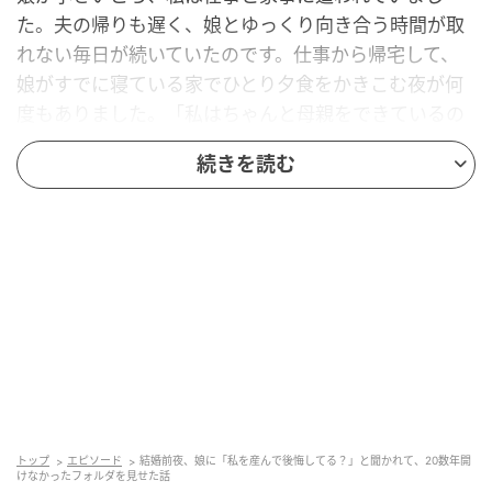
た。夫の帰りも遅く、娘とゆっくり向き合う時間が取
れない毎日が続いていたのです。仕事から帰宅して、
娘がすでに寝ている家でひとり夕食をかきこむ夜が何
度もありました。「私はちゃんと母親をできているの
だろうか」。そう自分に問いかけては、答えが見つか
続きを読む
らないまま朝を迎える、そんな日々を繰り返していま
した。
「お守り」と名づけたフォルダ
ある夜、夕飯の片づけを終えて娘の寝顔を見にいった
とき、私はとっさにカメラを向けて1枚だけ撮りまし
た。仕事で打ちのめされた帰り道に、その写真をそっ
と開いて見ると、「明日もこの子のために頑張ろう」
と思えたのです。それからは、辛い夜のたびに娘の寝
トップ
エピソード
結婚前夜、娘に「私を産んで後悔してる？」と聞かれて、20数年開
顔を撮るようになりました。フォルダ名は「お守
けなかったフォルダを見せた話