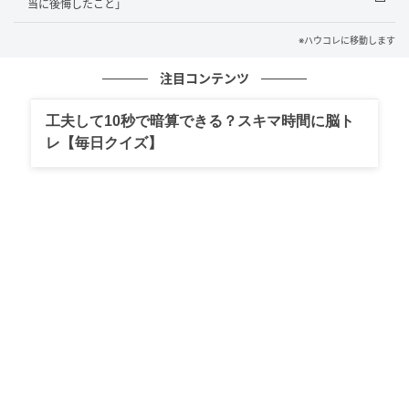
そして...
当に後悔したこと」
「後悔したことは、一度もないよ。でも、自信がなく
※ハウコレに移動します
なった夜なら、何度もあった」と伝えました。娘は涙
注目コンテンツ
を流しながら「ごめん、お母さん」と謝ってくれまし
た。私は首を振って「謝らないで。聞いてくれてありが
工夫して10秒で暗算できる？スキマ時間に脳ト
とう」と返しました。20数年、誰にも言えなかった本
レ【毎日クイズ】
当の気持ちを、ようやく娘に届けることができた夜で
した。翌朝、新居へと旅立つ娘の背中を見送りまし
た。届いたメッセージは「お母さん、ありがとう」の
ひとこと。私はそれを、「お守り」フォルダの最後に
そっと保存したのです。
（50代女性・パート）
本記事は、ハウコレ読者への独自アンケートに寄せら
れた実体験をもとに制作していますが、個人が特定さ
れないよう、一部設定を変更しています。