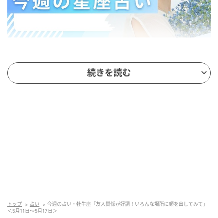
今週の牡牛座の運勢
続きを読む
お互いが“個”として自立すること。常に一緒にいなくて
も、ここぞ！というときに意思疎通がスムーズにでき
るような友人や同僚との関係性が進展しそうです。毎
日連絡をとってるわけじゃないけど「話したいな」と
思ったタイミングで連絡が来たり。もちろん自分から
するのも「待ってた！」と言われるかも。
浅く広くが心地良いときなので、職場の飲み会や趣味
の集まりに顔を出してみるのもおすすめ。きっと楽し
い時間を過ごせるはず。でも“この人とは価値観が合わ
トップ
占い
今週の占い・牡牛座「友人関係が好調！いろんな場所に顔を出してみて」
＜5月11日～5月17日＞
ないな”という人と無理して付き合う必要はなし。す〜