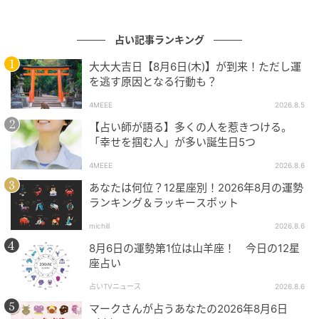
占い記事ランキング
大大大吉日【8月6日(木)】が到来！ただし運
を逃す原因となる行動も？
4MEEE
2026.8.5
【占い師が語る】多くの人を惹きつける。
「幸せを掴む人」が多い誕生日5つ
4MEEE
2026.8.6
あなたは何位？12星座別！2026年8月の運勢
ランキング＆ラッキースポット
michill
2026.8.6
8月6日の運勢第1位は山羊座！ 今日の12星
座占い
占いTVニュース
2026.8.6
マークさんが占うあなたの2026年8月6日