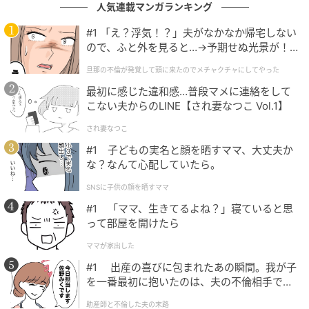
西洋占星術師
人気連載マンガランキング
100名以上のホロスコープ鑑定実績を持ち、個人鑑定
#1 「え？浮気！？」夫がなかなか帰宅しない
のほか、Webメディアでの占い記事執筆や通信講座の
ので、ふと外を見ると…→予期せぬ光景が！
｜旦那の不倫が発覚して頭に来たのでメチャ
監修など幅広く活動中。大人女性の心の揺れや人生の
旦那の不倫が発覚して頭に来たのでメチャクチャにしてやった
クチャにしてやった
節目に寄り添い、共感できる視点で「前向きな一歩」
最初に感じた違和感…普段マメに連絡をして
を後押しする星読みを得意とする。
こない夫からのLINE【され妻なつこ Vol.1】
され妻なつこ
元記事で読む
#1 子どもの実名と顔を晒すママ、大丈夫か
な？なんて心配していたら。
次の記事
今週の占い・蠍座「重く考え過ぎなくてもい
SNSに子供の顔を晒すママ
い！あなたの“本音”を見せて。」＜5月11日～
#1 「ママ、生きてるよね？」寝ていると思
5月17日＞
って部屋を開けたら
ママが家出した
の記事をもっとみる
#1 出産の喜びに包まれたあの瞬間。我が子
を一番最初に抱いたのは、夫の不倫相手でし
た。
助産師と不倫した夫の末路