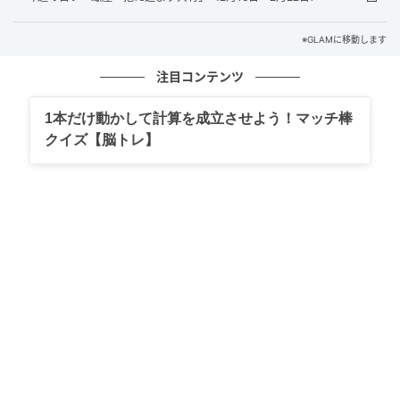
Rose
※GLAMに移動します
注目コンテンツ
華やかさを纏うカラー。
どこに行っても目立つ存在に。
1本だけ動かして計算を成立させよう！マッチ棒
クイズ【脳トレ】
AMI先生からの 一言アドバイス
友人とワインを片手に未来の話を。
きっと素敵な夜になるはず。
PROFILE
AMI