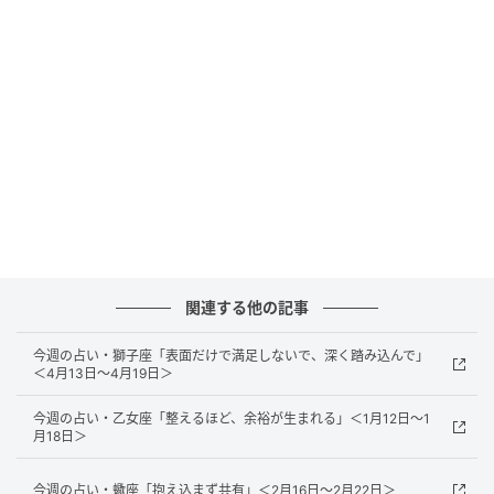
っと離れてOKです。
恋愛面でも“価値観の一致”が重要。特に、今金銭感覚
が合わないと感じる関係は長く続かなさそう。ファッ
ションやメイクへの投資は成功しやすいときです。気
になっていた服や化粧品を買うなら今がチャンス。
今週の牡牛座の ラッキーナンバー
3
関連する他の記事
喜びが舞い込む数字。
今週の占い・獅子座「表面だけで満足しないで、深く踏み込んで」
＜4月13日～4月19日＞
「3」を選ぶとラッキーがあるかも。
今週の占い・乙女座「整えるほど、余裕が生まれる」＜1月12日～1
月18日＞
今週の牡牛座の ラッキーカラー
今週の占い・蠍座「抱え込まず共有」＜2月16日～2月22日＞