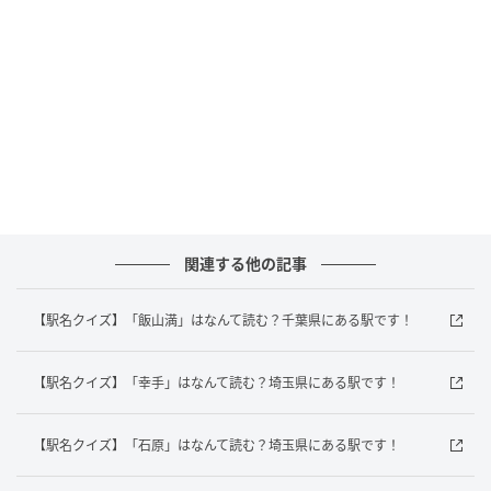
答えは「あまはらし
」でした！
富山県にある「雨晴駅」は、JR西日本氷見線が通って
いますよ！
あなたは正解がすぐにわかりましたか？意外と難しい
駅名クイズ、ぜひ家族や友だちと一緒に楽しんでみて
くださいね。
関連する他の記事
元記事で読む
【駅名クイズ】「飯山満」はなんて読む？千葉県にある駅です！
次の記事
5秒でわかったら天才！？「4÷2+5×0.2」す
【駅名クイズ】「幸手」はなんて読む？埼玉県にある駅です！
ぐ解ける？
【駅名クイズ】「石原」はなんて読む？埼玉県にある駅です！
の記事をもっとみる