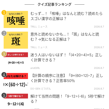
クイズ記事ランキング
むっず…！「咳唾」はなんと読む？読めたら
スゴい漢字の正解は？
TRILL ニュース
2026.8.7
意外と読めないかも…！「斑」はなんと読
む？→気になる正解は？
TRILL ニュース
2026.8.7
迷う人はいないはず！「(4+20÷4)×5」正し
く計算できる？
andGIRL
2026.8.7
【計算の順序に注意】「9×(60÷12)-7」正し
く計算できる？正答率50％
DO-GEN どうげん
2026.8.7
解けて当然の問題！「9−12÷(-6)」5秒で解け
る？