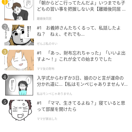
「朝からどこ行ってたんだよ」いつまでも子
どもの習い事を把握しない夫【離婚後同居 Vo
l.1】
離婚後同居
#1 お義姉さんたちくるって、私話したよ
ね？ ねぇ、それでも…
ぜんぶ私のせい
#1 「あっ、財布忘れちゃった」「いいよ出
すよ〜！」これが全ての始まりでした
ママ友の財布
入学式からわずか3日、娘のひと言が運命の
分かれ道に…【私はモンペじゃありません Vo
l.1】
私はモンペじゃありません
#1 「ママ、生きてるよね？」寝ていると思
って部屋を開けたら
ママが家出した