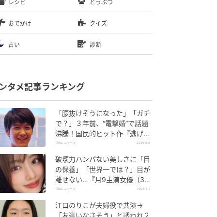
レシピ
どうぶつ
おでかけ
クイズ
占い
診断
ンタメ記事ランキング
「腰抜けそうになった」「ガチ
で？」３年前、“電撃婚”で話題
沸騰！国民的ヒット作『逃げ
恥』で異彩放った【国宝級イケ
TRILL ニュース
2026.8.6
メン】
破壊力ハンパない美しさに「目
の保養」「世界一では？」目が
離せない…『月9主演女優（34
歳）』“極上”美ショットがすご
TRILL ニュース
2026.8.7
い
江口のりこが夫婦役で共演→
「友達いなさそう」と誘われ２