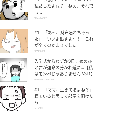
私話したよね？ ねぇ、それで
も…
ぜんぶ私のせい
#1 「あっ、財布忘れちゃっ
た」「いいよ出すよ〜！」これ
が全ての始まりでした
ママ友の財布
入学式からわずか3日、娘のひ
と言が運命の分かれ道に…【私
はモンペじゃありません Vol.1】
私はモンペじゃありません
#1 「ママ、生きてるよね？」
寝ていると思って部屋を開けた
ら
ママが家出した