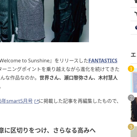
エ
ome to Sunshine』をリリースした
FANTASTICS
ターニングポイントを乗り越えながら進化を続けてきた
どんな作品なのか。
世界さん、瀬口黎弥さん、木村慧人
。
26年smart5月号
に掲載した記事を再編集したもので、
章に区切りをつけ、さらなる高みへ