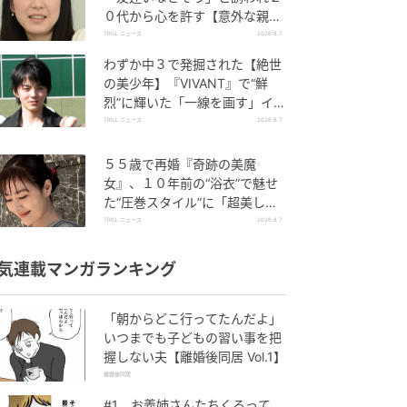
０代から心を許す【意外な親友
芸人】とは？
TRILL ニュース
2026.8.7
わずか中３で発掘された【絶世
の美少年】『VIVANT』で“鮮
烈”に輝いた「一線を画す」イケ
メン俳優
TRILL ニュース
2026.8.7
５５歳で再婚『奇跡の美魔
女』、１０年前の“浴衣”で魅せ
た“圧巻スタイル”に「超美し
い」「うっとり」
TRILL ニュース
2026.8.7
気連載マンガランキング
「朝からどこ行ってたんだよ」
いつまでも子どもの習い事を把
握しない夫【離婚後同居 Vol.1】
離婚後同居
#1 お義姉さんたちくるって、