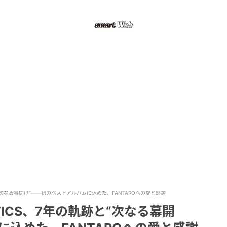
と“次なる幕開け”――初のベストアルバムに込めた、FANTAROへの愛と感謝
TICS、7年の軌跡と“次なる幕開