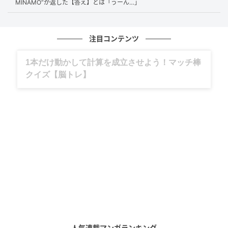
応えてヒットに導く女優陣のプロフェッショナルな姿
MINAMO”が返した【答え】とは「うーん…」
勢には脱帽するばかりです。
注目コンテンツ
究極の自然回帰！
グルメ、ギャグ、子育て、旅行記……全部、読
めます。
そして、マリーさんが明かしたのは、とあるロケで訪
れたという、あるおじいちゃんの驚きのライフスタイ
ルでした。そのおじいちゃんは、大自然の中での排泄
が何よりも好きで、他人の土地で迷惑をかけないため
に「自分で山を丸ごと購入した」という驚天動地の行
動力の持ち主。
「なぜ山でしたいんでしょうか？」と至極まっとうな
質問を投げかけた平子さんに、「自然のものはすべて
自然に返す」という理念があったことを話したマリー
さん。しかし、その山には「紙を使ってはいけない。
人気連載マンガランキング