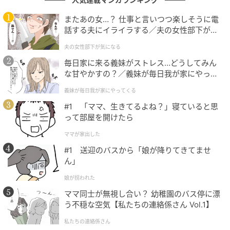
その辺に生えてる葉っぱで拭かなければならない」と
いう厳格な自然派ルールが存在。この徹底したこだわ
またあの女…？ 仕事と言いつつ楽しそうに電
話する夫にイライラする／夫の女性部下が気
りには、アルピーの二人も驚愕するばかりでした。
になる（1）【夫婦の危機 まんが】
夫の女性部下が気になる
独自の美学とプロ意識がぶつかり合う、濃密すぎるエ
毎日家に来る義妹がストレス…どうしてみん
ピソードの数々。アルピーの二人の巧みなツッコミと
な甘やかすの？／義妹が毎日我が家にやって
オープンチャットでのリアルタイムな観客のリアクシ
くる（1）【義父母がシンドイんです！ まん
義妹が毎日我が家にやってくる
が】
ョンが、アングラなテーマを爆笑のエピソードへと昇
#1 「ママ、生きてるよね？」寝ていると思
華させていました。
って部屋を開けたら
ママが家出した
アルコ&ピースの#文化人が1番やばい〜Produced by
#1 送迎のバスから「娘が降りてきてませ
しくじり先生〜【テレビ朝日】#59
ん」
［配信日時］2025年10月18日
娘が拐われた
［出演者］平子祐希（アルコ＆ピース）、酒井健太
ママ同士が無視し合い？ 幼稚園のバス停に漂
（アルコ＆ピース）、三代目葵マリー、MINAMO、タ
う不穏な空気【私たちの連絡係さん Vol.1】
イガー小堺
私たちの連絡係さん
［番組URL］
https://youtu.be/m4XQcIhSTWE?