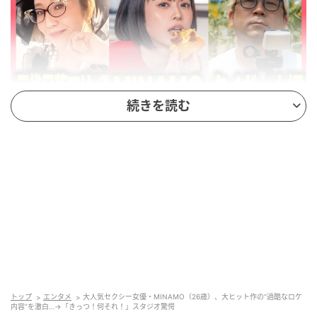
続きを読む
(C)テレビ朝日
番組前半、平子さんから「これまでに手掛けた作品・
現場で印象深いものは？」と振られたMINAMOさん
は、業界を代表するキラーコンテンツの“25周年記念作
品”でのエピソードを告白。大切な節目となる作品を前
に身構えて現場に向かったところ、待っていたのはま
さかの「崖の上での漫才」だったといいます。
もう1人の女優とコンビを組み、人気お笑いコンビのス
トップ
エンタメ
大人気セクシー女優・MINAMO（26歳）、大ヒット作の“過酷なロケ
タイルを踏襲した掛け合いに挑戦したMINAMOさん。
内容”を激白…→「きっつ！何それ！」スタジオ驚愕