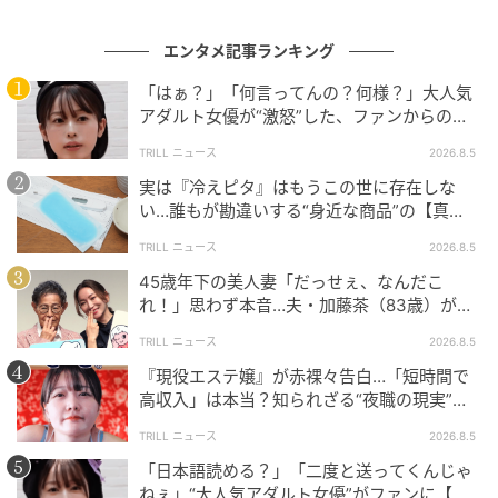
si=0ao_0uiHG7uGEIrw
エンタメ記事ランキング
「はぁ？」「何言ってんの？何様？」大人気
アダルト女優が“激怒”した、ファンからの
【質問】とは
TRILL ニュース
2026.8.5
実は『冷えピタ』はもうこの世に存在しな
い…誰もが勘違いする“身近な商品”の【真
実】に「知らなかった」「え、本当に？」
TRILL ニュース
2026.8.5
45歳年下の美人妻「だっせぇ、なんだこ
れ！」思わず本音…夫・加藤茶（83歳）が贈
った“20万円のプレゼント”とは
TRILL ニュース
2026.8.5
(C)テレビ朝日
『現役エステ嬢』が赤裸々告白…「短時間で
高収入」は本当？知られざる“夜職の現実”と
次の記事
は「おすすめしません」
TRILL ニュース
2026.8.5
#1 「ママ、生きてるよね？」寝ていると思
「日本語読める？」「二度と送ってくんじゃ
って部屋を開けたら
ねぇ」“大人気アダルト女優”がファンに【ブ