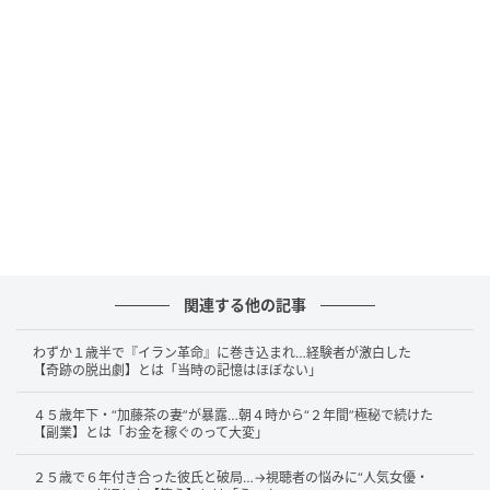
関西出身という理由から膨大なセリフ量を割り振られ
たものの、肝心の本番の台本には「ノリで大丈夫で
す」としか書かれていなかったという過酷な舞台裏を
明かします。
これにはアルピーの2人も「きっつ！何それ！」と驚愕
しますが、なんとこのシュールな演出を仕掛けたの
が、横に座るタイガー小堺監督だったのです。その事
実に、酒井さんも思わず「お前マジで何やってんだ
よ！」と声を荒げてしまう始末。監督は、人気芸人の
「絶景漫才」に感銘を受けたことで、意外なシチュエ
関連する他の記事
ーションを作り出したプロのこだわりを熱弁。ただ、
作品自体は見事に大ヒットを記録したそうで、スタジ
わずか１歳半で『イラン革命』に巻き込まれ…経験者が激白した
【奇跡の脱出劇】とは「当時の記憶はほぼない」
オは意外な相乗効果に感心していました。
４５歳年下・“加藤茶の妻”が暴露…朝４時から“２年間”極秘で続けた
華やかな記念作品の裏側で、あえて過酷な環境と想定
【副業】とは「お金を稼ぐのって大変」
外の企画に挑むクリエイターの情熱と、それに見事に
２５歳で６年付き合った彼氏と破局…→視聴者の悩みに“人気女優・