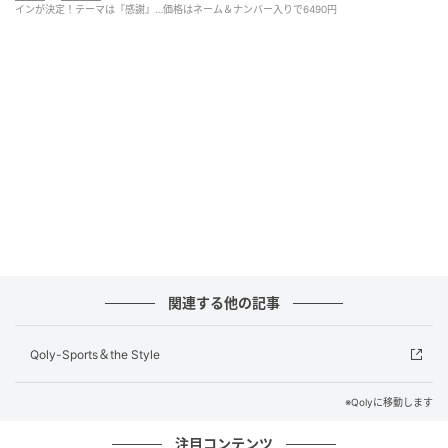
インが決定！テーマは『感謝』…価格はネーム＆ナンバー入りで6490円
の思いを込めて取り組みました。日本の伝統工芸、そ
して過去のJリーグのサッカーユニフォームへの敬意を
表現しています。イタリア出身のデザイナーとして、
日本のカルチャーに触れ、墨流しという美しい技法を
熟練の職人から直接学ぶ機会を得られたことは、大き
な経験でした。
また、現代的なディテールや素材を取り入れること
で、伝統工芸と現代のフットボールの融合をさせてい
ます。完成したユニフォームには、カルチャー、チー
ムワーク、団結、そして躍動感を込めました。選手の
関連する他の記事
皆さんがピッチ上で、優雅さと誇りを持ってプレーさ
れることを願っています」
Qoly-Sports＆the Style
機能面では、ユニクロの高機能素材「ドライEX」を採
用。汗を素早く吸収・拡散して乾燥させる吸汗速乾機
※Qolyに移動します
能を備え、長時間プレーする選手たちのパフォーマン
注目コンテンツ