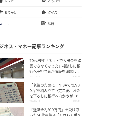
レシピ
どうぶつ
おでかけ
クイズ
占い
診断
ジネス・マネー記事ランキング
70代男性「ネットで入出金を確
認できなくなった」相談しに銀
行へ→担当者が履歴を確認した
ところ…判明した“恐ろしい事
TRILL ニュース
2026.8.8
実”
「老後のために」NISAで“2,90
0万”を積み立て→定年後、お金
を下ろしに銀行へ向かうが…60
代男性を襲った“想定外の落とし
TRILL ニュース
2026.8.7
穴”
『退職金2,200万円』を受け取
った50代男性→「しばらく手を