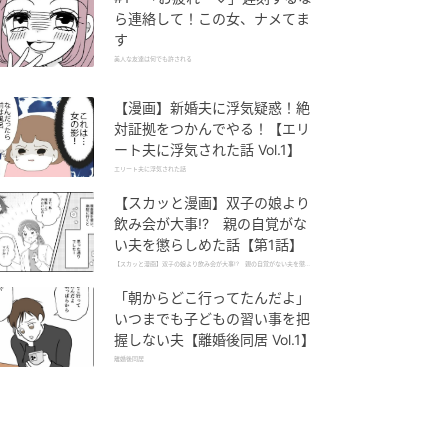
ら連絡して！この女、ナメてま
す
美人な友達は何でも許される
【漫画】新婚夫に浮気疑惑！絶
対証拠をつかんでやる！【エリ
ート夫に浮気された話 Vol.1】
エリート夫に浮気された話
【スカッと漫画】双子の娘より
飲み会が大事!? 親の自覚がな
い夫を懲らしめた話【第1話】
【スカッと漫画】双子の娘より飲み会が大事!? 親の自覚がない夫を懲ら
しめた話
「朝からどこ行ってたんだよ」
いつまでも子どもの習い事を把
握しない夫【離婚後同居 Vol.1】
離婚後同居