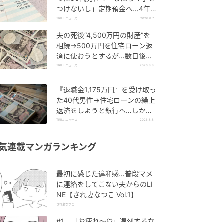
つけないし」定期預金へ…4年
後、通帳を見て“青ざめたワケ”
TRILL ニュース
2026.8.7
夫の死後“4,500万円の財産”を
相続→500万円を住宅ローン返
済に使おうとするが…数日後、
判明した事実に妻が“絶句したワ
TRILL ニュース
2026.8.8
ケ”
『退職金1,175万円』を受け取っ
た40代男性→住宅ローンの繰上
返済をしようと銀行へ…しか
し、窓口で告げられた“想定外の
TRILL ニュース
2026.8.8
事実”
気連載マンガランキング
最初に感じた違和感…普段マメ
に連絡をしてこない夫からのLI
NE【され妻なつこ Vol.1】
され妻なつこ
#1 「お疲れ〜♡」遅刻するな