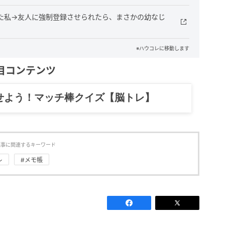
いた私→友人に強制登録させられたら、まさかの幼なじ
※ハウコレに移動します
目コンテンツ
記……全部、読めます。
記事に関連するキーワード
レ
#メモ帳