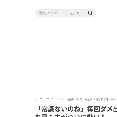
トップ
エピソード
「常識ないのね」毎回ダメ出しする姑→保存
「常識ないのね」毎回ダメ