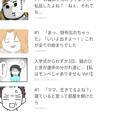
私話したよね？ ねぇ、それで
も…
ぜんぶ私のせい
#1 「あっ、財布忘れちゃっ
た」「いいよ出すよ〜！」これ
が全ての始まりでした
ママ友の財布
入学式からわずか3日、娘のひ
と言が運命の分かれ道に…【私
はモンペじゃありません Vol.1】
私はモンペじゃありません
#1 「ママ、生きてるよね？」
寝ていると思って部屋を開けた
ら
ママが家出した