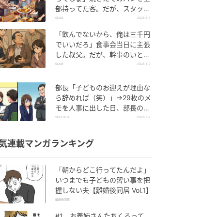
部持ってた客。だが、スタッフ
の一言で状況が一変
GLAM
2026.8.7
「飲んでないから、俺は三千円
でいいだろ」食事会当日に主張
した叔父。だが、幹事のいとこ
が告げた一言とは
GLAM
2026.8.7
部長「子どものお迎えが理由な
ら辞めれば（笑）」→29枚のメ
モを人事に出した日、部長の顔
が青ざめたワケ
SHUFUFU
2026.8.7
気連載マンガランキング
「朝からどこ行ってたんだよ」
いつまでも子どもの習い事を把
握しない夫【離婚後同居 Vol.1】
離婚後同居
#1 お義姉さんたちくるって、