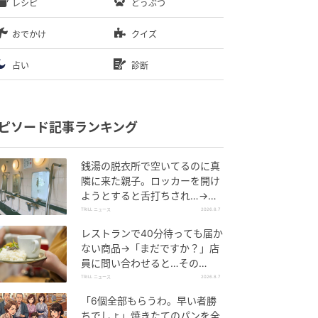
レシピ
どうぶつ
おでかけ
クイズ
占い
診断
ピソード記事ランキング
銭湯の脱衣所で空いてるのに真
隣に来た親子。ロッカーを開け
ようとすると舌打ちされ…→直
後、娘の放った“純粋な一言”に
TRILL ニュース
2026.8.7
「心の中で拍手」
レストランで40分待っても届か
ない商品→「まだですか？」店
員に問い合わせると…その
後、“理不尽な対応”に「二度と
TRILL ニュース
2026.8.7
行っていません」
「6個全部もらうわ。早い者勝
ちでしょ」焼きたてのパンを全