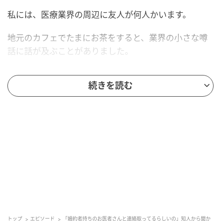
私には、医療業界の周辺に友人が何人かいます。
地元のカフェでたまにお茶をすると、業界の小さな噂
話に話が及ぶことがありました。
その年の初秋の夕方、共通の知人がスマートフォンを
続きを読む
差し出しながら声を低くしました。
「あの子、医者狙いだよ」
画面に映っていたのは、地元のSNS界隈で名前だけは
知られている女子高生のアカウントでした。
プロフィールの写真はぼかされていますが、知人の指
は確信を持ってその一点を指していました。
「裏アカで、婚約者持ちのお医者さんと連絡取ってる
らしいの。会う約束まで進んでたって」
トップ
エピソード
「婚約者持ちのお医者さんと連絡取ってるらしいの」知人から聞か