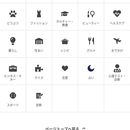
カルチャー・
どうぶつ
ファッション
ビューティー
ヘルスケア
教養
暮らし
住まい
レシピ
グルメ
おでかけ
ビジネス・マ
心理テスト・
クイズ
恋愛
占い
ネー
診断
スポーツ
診断
ページトップへ戻る