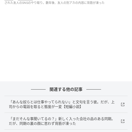
された友人のSNSのやり取り。数年後、友人の別アカの内容に背筋が凍った
知人の口から出てきたのは、ずいぶん踏み込んだ話で
した。
年上で婚約者がいる男性医師と、まだ未成年の彼女。
やり取りの中身も、規約違反としてSNS上で取り沙汰
されているレベルだといいます。
（さすがにそれは、まずいんじゃ……）
背筋を、冷たいものがすっと走りました。
関連する他の記事
婚約者の方は怒りを抑えきれず弁護士に相談したそう
で、最終的には和解という形で一件は収まったと聞き
「あんな奴らとは仕事やってられない」と文句を言う彼。だが、上
司からの電話を取ると態度が一変【短編小説】
ます。
「まだそんな事聞いてるの？」新しく入った会社の品のある同期。
実際に対面する前にすべてが止まった、というのが唯
だが、同期の裏の顔に思わず背筋が凍った
一の救いでした。