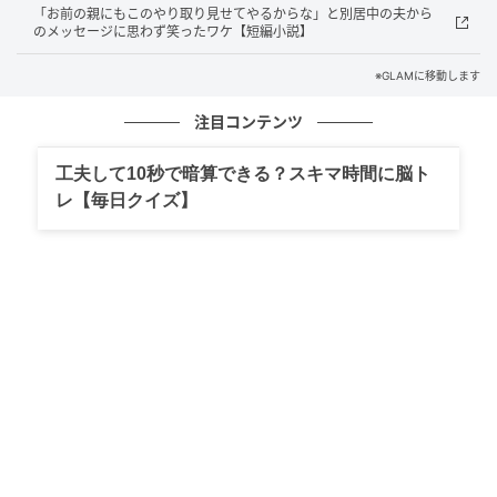
「お前の親にもこのやり取り見せてやるからな」と別居中の夫から
のメッセージに思わず笑ったワケ【短編小説】
SNSでは「あの子は医者狙い」というフレーズが、し
ばらく彼女のアカウント宛てに繰り返し書き込まれて
※GLAMに移動します
いました。
注目コンテンツ
工夫して10秒で暗算できる？スキマ時間に脳ト
数年後、清楚な別アカで戻ってきた違和感
レ【毎日クイズ】
騒ぎから数日後、彼女のアカウントは音もなく消えて
いました。
検索しても出てきません。あれだけ並んでいた書き込
みも、まとめて闇に流されたようでした。
事件はそれでひとまず、閉じたかに見えたのです。
ところが先日、別の共通の知人が画面を見せてきまし
た。