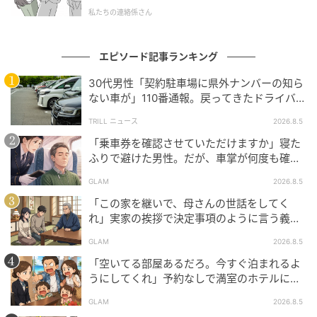
そっと震えました。今のフォロワーや同級生たちは、
私たちの連絡係さん
たぶんあの一件を知らないのでしょう。
知らないまま、彼女が白衣に袖を通す日が来るかもし
エピソード記事ランキング
れない。
30代男性「契約駐車場に県外ナンバーの知ら
ない車が」110番通報。戻ってきたドライバー
そう思った瞬間、私の中で何かが静かに凍りついたの
の“言い分”に「口論になった」
TRILL ニュース
2026.8.5
でした。誰でも過去をなかったことにできる時代の怖
「乗車券を確認させていただけますか」寝た
さを、20代の私はその夜、はじめて目で確かめた気が
ふりで避けた男性。だが、車掌が何度も確認
しました。
した結果
GLAM
2026.8.5
※GLAMが独自に実施したアンケートで集めた、20
「この家を継いで、母さんの世話をしてく
代・女性読者様の体験談をもとに記事化しています
れ」実家の挨拶で決定事項のように言う義
父。だが、普段は反論しない夫が言ってくれ
GLAM
2026.8.5
た一言
※本コンテンツ内の画像は、生成AIを利用して作成し
「空いてる部屋あるだろ。今すぐ泊まれるよ
ています。
うにしてくれ」予約なしで満室のホテルに押
しかけた家族。だが、責任者の対応で状況が
元記事で読む
GLAM
2026.8.5
一変