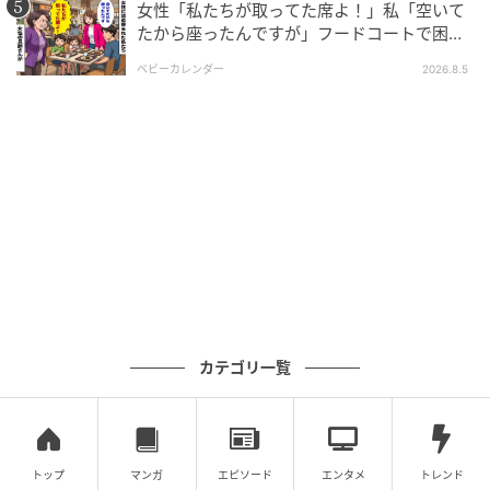
女性「私たちが取ってた席よ！」私「空いて
次の記事
たから座ったんですが」フードコートで困
惑…⇒そこへ女性の旦那さんが来ると
「俺の方が普通に強いよ」マッチングアプリ
ベビーカレンダー
2026.8.5
で意気投合した男性→対戦ゲームのたびに繰
り返されるマウント発言に沈黙
の記事をもっとみる
カテゴリ一覧
トップ
マンガ
エピソード
エンタメ
トレンド