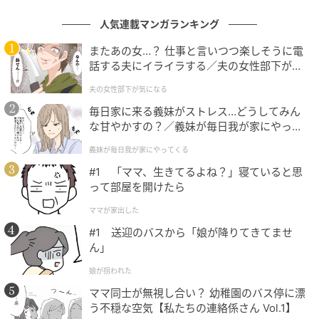
「あの子、別アカで活動再開してるみたい」
人気連載マンガランキング
またあの女…？ 仕事と言いつつ楽しそうに電
そこに映っていた彼女は、医療系の大学に進んだ2年生
話する夫にイライラする／夫の女性部下が気
として、実習の予定や課題のレポートをきちんと投稿
になる（1）【夫婦の危機 まんが】
夫の女性部下が気になる
していました。
毎日家に来る義妹がストレス…どうしてみん
な甘やかすの？／義妹が毎日我が家にやって
プロフィールには「将来は人の役に立てる仕事がした
くる（1）【義父母がシンドイんです！ まん
い」と、清潔な言葉が並んでいます。
義妹が毎日我が家にやってくる
が】
#1 「ママ、生きてるよね？」寝ていると思
かつての裏アカの空気は、一片も残っていません。
って部屋を開けたら
ママが家出した
（同じ人なんだ）
#1 送迎のバスから「娘が降りてきてませ
ん」
真面目そうな顔と、過去にあの裏アカで走っていた行
動。
娘が拐われた
ママ同士が無視し合い？ 幼稚園のバス停に漂
その距離の大きさに、画面を見つめていた私の指先が
う不穏な空気【私たちの連絡係さん Vol.1】