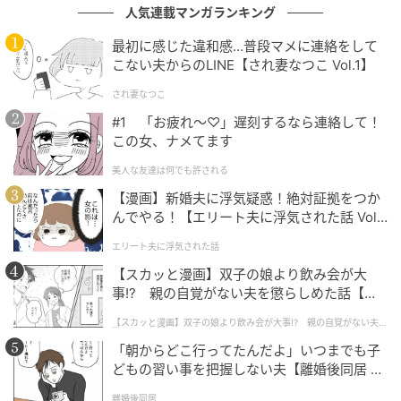
「混み合ってきた場合はノックさせていただきます
人気連載マンガランキング
ね」という、私の先回りの一言もあり、あまり時間を
最初に感じた違和感…普段マメに連絡をして
かけずに出てこられた女性の髪型は、先ほどよりも綺
こない夫からのLINE【され妻なつこ Vol.1】
麗にまとまっています。
され妻なつこ
#1 「お疲れ〜♡」遅刻するなら連絡して！
私がさりげなく「とっても素敵です！完璧ですね！」
この女、ナメてます
と声をかけると、女性は嬉しそうに席へ戻られまし
美人な友達は何でも許される
た。
【漫画】新婚夫に浮気疑惑！絶対証拠をつか
それ以降、身だしなみを整える行為は見られなくな
んでやる！【エリート夫に浮気された話 Vol.
1】
り、A様も安心されたご様子でした。
エリート夫に浮気された話
【スカッと漫画】双子の娘より飲み会が大
事!? 親の自覚がない夫を懲らしめた話【第1
正論よりも、心に届くアプローチを
話】
【スカッと漫画】双子の娘より飲み会が大事!? 親の自覚がない夫を
懲らしめた話
「朝からどこ行ってたんだよ」いつまでも子
今回のような場合、「ご迷惑となっていること」を正
どもの習い事を把握しない夫【離婚後同居 Vo
論で注意してしまえば、それも一つの解決方法だった
l.1】
離婚後同居