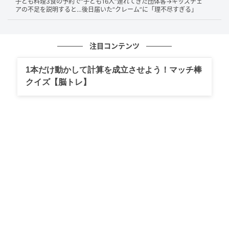
は、周囲へのご迷惑となってしまいます。
子ども料理3食の予約で“子ども16人”連れてきた団体客→キッズチェ
アの不足を説明すると…後日届いた“クレーム”に「理不尽すぎる」
「提案」に変えるお声がけ
注目コンテンツ
1本だけ動かして計算を成立させよう！マッチ棒
すぐ隣にはお連れ様もいらっしゃる中で、女性のプラ
クイズ【脳トレ】
イドを傷つけずにアプローチするにはどうすべきか。
私は女性の席へ行くと、周囲に聞こえないよう小さな
声でこうお伝えしました。
「お客様、お化粧室が今ちょうど空いております。よ
ろしければ、大きな鏡をお使いになりませんか？小さ
な鏡ではヘアセットも大変ですよね」
女性はハッとしたように「ありがとうございます」と
恐縮され、すぐに化粧室へ向かわれました。