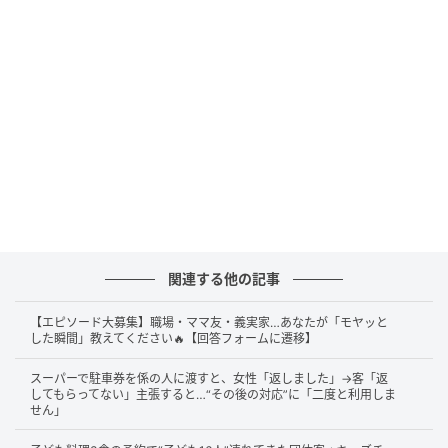
性客・A様が搭乗されていました。
真ん中の席にカップルの女性がお座りになり、搭乗中
から熱心にお化粧直しをするご様子から、身だしなみ
に気を遣っていらっしゃることが窺えました。
しかし上空へ達した頃、突然、A様がキッチンへやって
こられ、「
隣の女性がずっと髪の毛をセットしていて
不快なので、何とかしてほしい」
と、私たちに告げら
れたのです。
関連する他の記事
見に行くと、カップルの女性は櫛とワックスを使い、
何度も髪の毛を直していました。
【エピソード大募集】職場・ママ友・義実家…あなたが「モヤッと
した瞬間」教えてください🔥【回答フォームに遷移】
雨で崩れた髪を整えたいのだと察しましたが、ワック
スーパーで駐車券を係の人に渡すと、女性「返しました」→客「返
してもらってない」主張すると…“その後の対応”に「二度と利用しま
スの匂いがあたりには漂っており、腕も隣に座るA様に
せん」
あたりそうになっていました。満席の限られた空間で