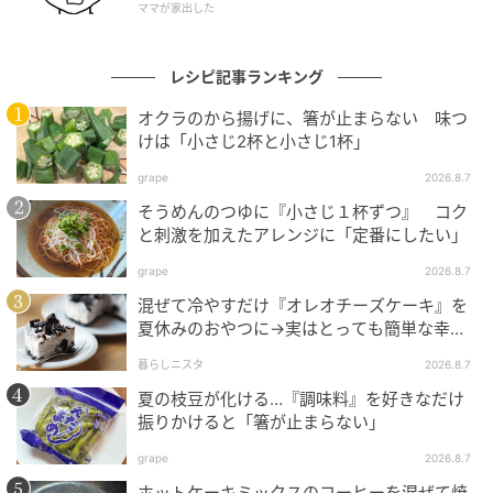
ママが家出した
レシピ記事ランキング
オクラのから揚げに、箸が止まらない 味つ
けは「小さじ2杯と小さじ1杯」
grape
2026.8.7
そうめんのつゆに『小さじ１杯ずつ』 コク
と刺激を加えたアレンジに「定番にしたい」
grape
2026.8.7
混ぜて冷やすだけ『オレオチーズケーキ』を
夏休みのおやつに→実はとっても簡単な幸せ
レシピに挑戦♡
暮らしニスタ
2026.8.7
夏の枝豆が化ける…『調味料』を好きなだけ
振りかけると「箸が止まらない」
grape
2026.8.7
ホットケーキミックスのコーヒーを混ぜて焼