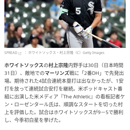
SPREAD
： ホワイトソックス・村上宗隆（C）Getty Images
ホワイトソックス
の
村上宗隆
内野手は30日（日本時間
31日）、敵地での
マーリンズ
戦に「2番DH」で先発出
場。期待された4試合連続本塁打は出なかったが、1安
打を放って連続試合安打を継続。米ポッドキャスト番
組に出演した米メディア『The Athletic』の看板記者ケ
ン・ローゼンタール氏は、順調なスタートを切った村
上を評価した。試合はホワイトソックスが9－5で勝利
し、今季初白星を挙げた。