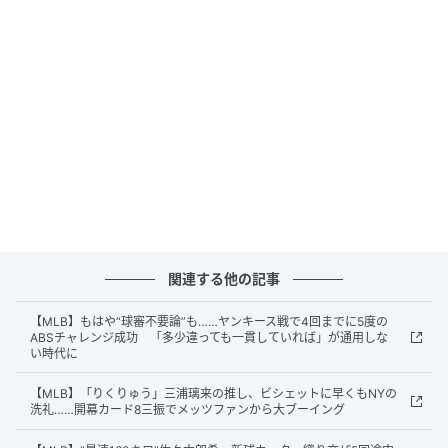
間違いない。日本から来た時点で、その点はすでに分
かっていたことだが……」と改めてパワーを評価した。
■「大切なのはこれから」
順調に滑り出した村上だが、同記者は「大切なのはこ
れから」と断言。「つまり、焦点になるのはメジャー
の投手たちが対策を施してきた時だ。それに対し、今
度は彼がどう対応していくのか。もちろん、162試合
で162本塁打というような非現実的な数字ではなくて
関連する他の記事
も、日本での実績に見合う打撃水準をメジャーでも保
てるかどうかが問われる」とした。
【MLB】もはや“球審不要論”も……ヤンキース戦で4回までに5度の
ABSチャレンジ成功 「多少違っても一貫していれば」が通用しな
また、同記者はオフシーズンを回顧。なぜ“弱小”ホワ
い時代に
イトソックスが村上を獲得できたのか、という点につ
【MLB】「りくりゅう」三浦璃来の推し、ビシェットに早くもNYの
いてもコメントした。
洗礼……開幕カード8三振でメッツファンから大ブーイング
「オフシーズンが始まった時点では、フリーエージェ