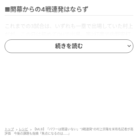
■開幕からの4戦連発はならず
これまでの3試合は、いずれも一塁で出場していた村上
だが、この日は初めてDHで出場。第2打席で内野安打
をマークし、5打数1安打。メジャー史上最長に並ぶデ
続きを読む
ビューから4戦連続本塁打という偉業は逃したが、連続
試合安打は継続した。
そんな村上について、『The Athletic』のケン・ローゼ
ンタール記者が、31日配信の自身のポッドキャスト
「フェアテリトリー」で言及。「ムラカミはブルワー
ズとの3試合で3本塁打を放った」と紹介しつつ、「た
だ、今後についてはしばらく様子を見たいところだ。
シーズンはまだ開幕したばかりで、少ないサンプルに
過剰反応しがちな時期だから」と主張した。
その上で「とはいえ、（3本塁打が）非常に心強い材料
トップ
レシピ
【MLB】「パワーは間違いない」“3戦連発”の村上宗隆を米有名記者が高
であることは確かだし、彼にパワーがあることはもう
評価 今後の課題も指摘「焦点になるのは……」