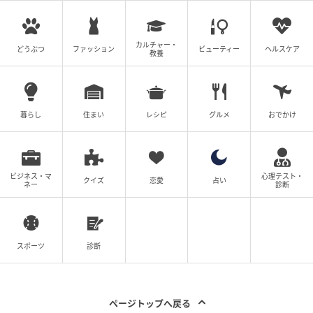
カルチャー・
どうぶつ
ファッション
ビューティー
ヘルスケア
教養
暮らし
住まい
レシピ
グルメ
おでかけ
ビジネス・マ
心理テスト・
クイズ
恋愛
占い
ネー
診断
スポーツ
診断
ページトップへ戻る