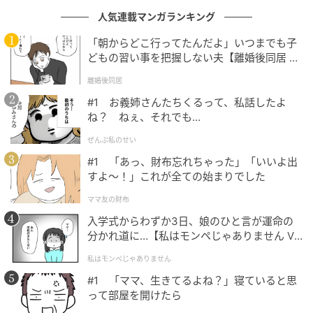
価「右腕にとって前向きな結果だ」
人気連載マンガランキング
の記事をもっとみる
「朝からどこ行ってたんだよ」いつまでも子
どもの習い事を把握しない夫【離婚後同居 Vo
l.1】
離婚後同居
#1 お義姉さんたちくるって、私話したよ
ね？ ねぇ、それでも…
ぜんぶ私のせい
#1 「あっ、財布忘れちゃった」「いいよ出
すよ〜！」これが全ての始まりでした
ママ友の財布
入学式からわずか3日、娘のひと言が運命の
分かれ道に…【私はモンペじゃありません Vo
l.1】
私はモンペじゃありません
#1 「ママ、生きてるよね？」寝ていると思
って部屋を開けたら