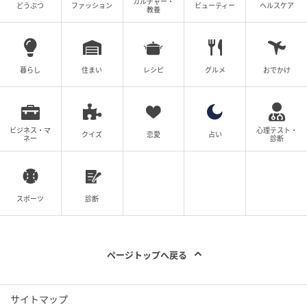
文（編集）：VY
カルチャー・
どうぶつ
ファッション
ビューティー
ヘルスケア
教養
数学とIT技術学習が趣味のWebライター。実用数学技
能検定2級と数学教員免許を取得後、家庭教師や学習支
援スタッフとして数学指導を行ってきた。文系と理系
暮らし
住まい
レシピ
グルメ
おでかけ
の別、年齢にとらわれない、誰でも楽しめる数学解説
作成を目指している。
ビジネス・マ
心理テスト・
クイズ
恋愛
占い
ネー
診断
スピード勝負！他の問題にも挑戦しよう！
【脳トレ】角度を求める方法、覚えてる？→意外と忘
【脳トレ】角度を求める方法、覚えてる？→意外
れがちな『図形問題』特集
スポーツ
診断
と忘れがちな『図形問題』特集
次の記事
ページトップへ戻る
#1 お義姉さんたちくるって、私話したよ
ね？ ねぇ、それでも…
サイトマップ