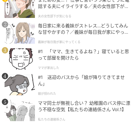
話する夫にイライラする／夫の女性部下が気
り簡単になったはずです。
になる（1）【夫婦の危機 まんが】
夫の女性部下が気になる
では、216÷18÷6=216÷
(18×6)
が成り立つのはどうし
毎日家に来る義妹がストレス…どうしてみん
てなのでしょうか。
な甘やかすの？／義妹が毎日我が家にやって
くる（1）【義父母がシンドイんです！ まん
義妹が毎日我が家にやってくる
これは、整数の割り算を分数の割り算に書き換えて計
が】
算していくと分かります。
#1 「ママ、生きてるよね？」寝ていると思
って部屋を開けたら
ママが家出した
216÷18÷6
#1 送迎のバスから「娘が降りてきてませ
=(216/
1
)÷(18/
1)
÷(6/
1
)←整数は分母1の分数にできる
ん」
=(216/1)×
(1/18)×(1/6)
←分数の割り算では
割る数の分子と分母
娘が拐われた
を逆にした数を掛ける
ママ同士が無視し合い？ 幼稚園のバス停に漂
=
(216×1×1)
/
(1×18×6)
←分数の掛け算では
分子どうし、分母ど
う不穏な空気【私たちの連絡係さん Vol.1】
うしを掛け合わせる
=216/(18×6)
私たちの連絡係さん
分数a/bは、割り算a÷bに変形できます。よって、