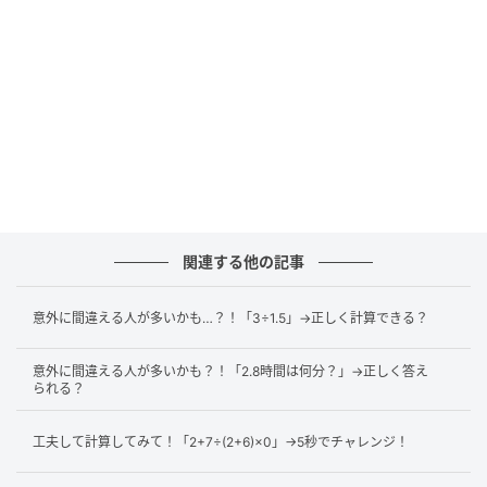
していますよ。
ポイント
この問題のポイントは「
割る数を掛け合わせて割り算
を一つにすること
」です。
まず、一つずつ割り算した場合を見てみましょう。
関連する他の記事
意外に間違える人が多いかも…？！「3÷1.5」→正しく計算できる？
<一つずつ割り算した場合>
216÷18
÷6
意外に間違える人が多いかも？！「2.8時間は何分？」→正しく答え
=
12÷6
られる？
=2
工夫して計算してみて！「2+7÷(2+6)×0」→5秒でチャレンジ！
最初の216÷18の答えは12という二桁の数になります。