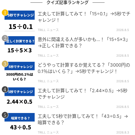
クイズ記事ランキング
216/(18×6)=216÷(18×6)です。
工夫して計算してみて！「15÷0.1」→5秒でチ
ャレンジ！
この変形の過程をはじめから見ていくと、
216÷18÷6=216÷(18×6)になることが理解できるでしょ
TRILL ニュース
2026.8.5
う。
意外に間違える人が多いかも…！「15÷5×3」
→正しく計算できる？
TRILL ニュース
2026.8.5
まとめ
どうやって計算するか覚えてる？「3000円の
0.1％はいくら？」→5秒でチャレンジ！
複数の割り算は、今回の問題のように「割る数を掛け
TRILL ニュース
2026.8.5
合わせて一つの割り算」にできます。
工夫して計算してみて！「2.44×0.5」→5秒
でチャレンジ
TRILL ニュース
2026.8.5
a÷b÷c
工夫して5秒で計算してみて！「43÷0.5」→
=a
÷(b×c)
暗算できる？
※0で割る割り算は定義不可能なのでbとcは0以外の数
TRILL ニュース
2026.8.3