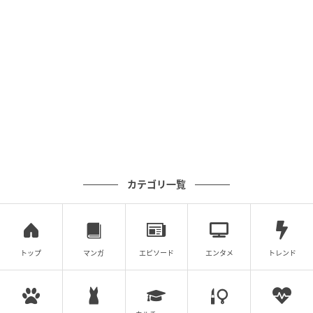
ただし、割り算を一つにまとめればいつでも計算が簡
単になるとは限りません。
例えば、378÷6÷3という式は、378÷(6×3)=378÷18と
変形しても計算の難易度は下がりません。この形であ
れば、むしろ÷6と÷3を順番にした方が、早く正解にた
どり着けるでしょう。
複数の計算手段があっても、行きつく答えはいつも一
つです。だからこそ、式に合わせてより簡単に計算で
カテゴリ一覧
きる方法を選ぶことが大事ですよ。
※当メディアでご紹介する数学関連記事においては、
複数の解法をもつものもございます。あくまでも一例
トップ
マンガ
エピソード
エンタメ
トレンド
のご紹介に留まることを、ご了承ください。