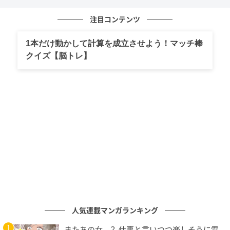
このような割り算を暗算で20秒以内に終えるのはなか
なか難しいですね。
注目コンテンツ
一方で、割る数を掛け合わせた場合は、次のように計
1本だけ動かして計算を成立させよう！マッチ棒
クイズ【脳トレ】
算できます。
<割る数を掛け合わせた場合>
216÷18÷6
=216÷
(18×6)
=216÷108
=2
一つずつ割り算したときと比べてみましょう。
割る数を掛ける過程が入ることで、計算のステップ自
人気連載マンガランキング
体は増えます。しかし、
216は108（割る数を掛けた結
果）の2倍だとすぐに分かるので、最後の割り算はかな
またあの女…？ 仕事と言いつつ楽しそうに電