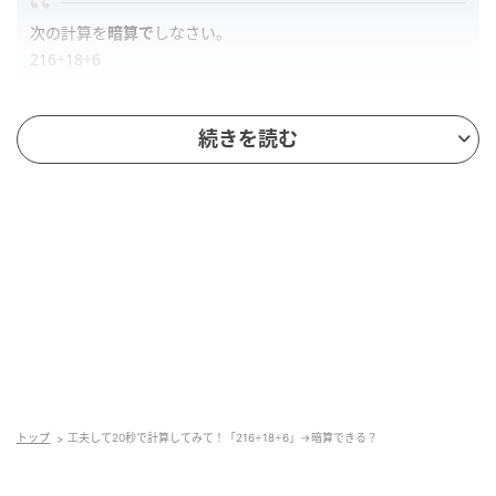
次の計算を
暗算で
しなさい。
216÷18÷6
※制限時間は
20秒
です。
続きを読む
解答
正解は、「
2
」です。
あなたの出した計算結果と一致したでしょうか？
誤答してしまった人、「とても20秒以内で暗算できそ
うにない」と感じた人は、ぜひ次の「ポイント」をご
覧ください。
トップ
工夫して20秒で計算してみて！「216÷18÷6」→暗算できる？
この問題をスピーディーに計算するための工夫を紹介