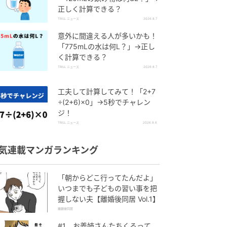
正しく計算できる？
TRILL ニュース
2026.8.7
意外に間違える人が多いかも！
「775mLの水は何L？」→正し
く計算できる？
TRILL ニュース
2026.8.7
工夫して計算してみて！「2+7
÷(2+6)×0」→5秒でチャレン
ジ！
TRILL ニュース
2026.8.6
気連載マンガランキング
「朝からどこ行ってたんだよ」
いつまでも子どもの習い事を把
握しない夫【離婚後同居 Vol.1】
離婚後同居
#1 お義姉さんたちくるって、