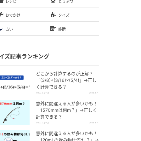
レシピ
どうぶつ
おでかけ
クイズ
占い
診断
イズ記事ランキング
どこから計算するのが正解？
「(3/8)÷(3/16)×(5/4)」→正し
く計算できる？
TRILL ニュース
2026.8.7
意外に間違える人が多いかも！
「1570mmは何m？」→正しく
計算できる？
TRILL ニュース
2026.8.7
意外に間違える人が多いかも！
「120mLの飲み物は何dL？」→