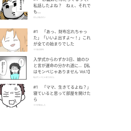
私話したよね？ ねぇ、それで
も…
ぜんぶ私のせい
#1 「あっ、財布忘れちゃっ
た」「いいよ出すよ〜！」これ
が全ての始まりでした
ママ友の財布
入学式からわずか3日、娘のひ
と言が運命の分かれ道に…【私
はモンペじゃありません Vol.1】
私はモンペじゃありません
#1 「ママ、生きてるよね？」
寝ていると思って部屋を開けた
ら
ママが家出した