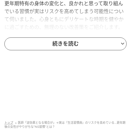
更年期特有の身体の変化と、良かれと思って取り組ん
でいる習慣が実はリスクを高めてしまう可能性につい
て伺いました。心身ともにデリケートな時期を健やか
に過ごすための、無理のない改善策をご紹介します。
なぜ「これまで通り」ではいけないの？更年
続きを読む
期に健康リスクが高まる理由
---更年期になると「今までと同じ生活をしているのに
健康診断の数値が悪くなった」という声をよく聞きま
す。なぜこのような変化が起こるのでしょうか？
鷹巣先生：
「更年期を迎えると、『今までと同じ生活をしている
のに健康診断の数値が悪くなった』と戸惑う方は少な
トップ
医師「逆効果となる場合が」→実は『生活習慣病』のリスクを高めている…更年期
くありません。これは女性ホルモンの変化だけでな
後の女性がやりがちな“NG習慣”とは？