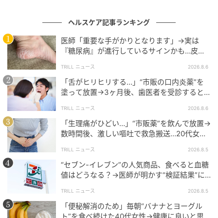
動は、心身に負担をかけてしまうおそれがあります。
ヘルスケア記事ランキング
更年期以降の体は変化の過渡期にありデリケートで
医師「重要な手がかりとなります」→実は
す。良かれと思った習慣でも、極端な食事制限や無理
『糖尿病』が進行しているサインかも…皮膚
な運動、それに伴う疲労蓄積や睡眠悪化が重なると、
に現れる“3つの危険な変化”
TRILL ニュース
2026.8.6
結果的にリスクを高めてしまう可能性がある点には注
「舌がヒリヒリする…」“市販の口内炎薬”を
意が必要です。」
塗って放置→3ヶ月後、歯医者を受診すると…
50代男性に告げられた“恐ろしい診断”
TRILL ニュース
2026.8.6
「極端な制限」は卒業。更年期から始めるべ
「生理痛がひどい…」“市販薬”を飲んで放置→
き賢い健康習慣とは
数時間後、激しい嘔吐で救急搬送…20代女性
を待ち受けていた“恐ろしい病名”とは？
TRILL ニュース
2026.8.5
---生活習慣病を予防し、更年期を健やかに過ごすため
“セブン-イレブン”の人気商品、食べると血糖
には、具体的にどのような生活を心がければよいので
値はどうなる？→医師が明かす“検証結果”に
「優秀コンビニ食」「参考になります」
しょうか？
TRILL ニュース
2026.8.5
「便秘解消のため」毎朝“バナナとヨーグル
鷹巣先生：
ト”を食べ続けた40代女性→健康に良いと思