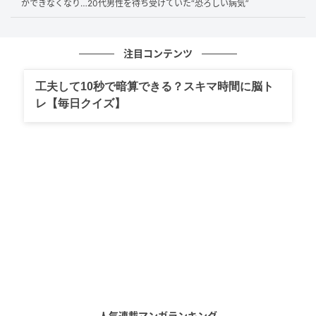
尿病などのリスクを高めることが分かっています。更
ができなくなり…20代男性を待ち受けていた“恐ろしい病気”
年期だからといって必ず悪化するわけではありません
が、筋肉量の減少、活動量の低下、睡眠の乱れといっ
注目コンテンツ
た日常の些細な変化が重なることが、生活習慣病リス
クを高めやすい背景として潜んでいるのです。」
工夫して10秒で暗算できる？スキマ時間に脳ト
レ【毎日クイズ】
良かれと思ってやっている「糖質制限」や「ハ
ードな運動」が逆効果に？
---健康を意識して糖質制限や運動を取り入れていま
す。これらが更年期以降の体にとって、かえって良く
ない場合があるのでしょうか？
鷹巣先生：
「健康を意識して糖質制限や運動を取り入れること自
体は、決して悪いことではありません。しかし、その
人気連載マンガランキング