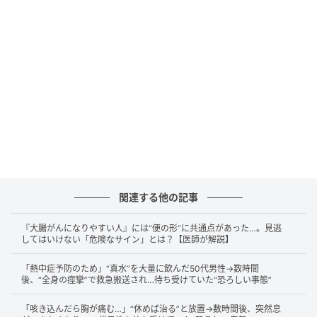
く、
加齢に伴う身体的な変化や、日々の生活習慣の積
み重ねが複雑に絡み合っているため
です。
まず、大きな落とし穴となるのが
『体組成の変化』
で
す。体重自体はそれほど変わらなくても、筋肉量が減
少して基礎代謝（消費エネルギー）が落ちやすくな
り、反対に内臓脂肪がつきやすくなる傾向がありま
す。そのため、若い頃と同じ食事量や内容のままだ
と、知らず知らずのうちに余分なエネルギーをため込
んでしまうことになります。
関連する他の記事
また、
『活動量の低下』や『座りすぎ』
も見落とされ
がちです。年齢とともに無意識に体を動かす機会が減
『大腸がんになりやすい人』には“便の形”に共通点があった…。見逃
してはいけない「危険なサイン」とは？【医師が解説】
ってしまうことも、リスクを高める要因となります。
「熱中症予防のため」“真水”を大量に飲んだ50代男性→数時間
さらに、
更年期特有の不調による『睡眠の質の低下』
後、“全身の痙攣”で救急搬送され…待ち受けていた“恐ろしい事態”
も無視できません。睡眠不良は、血圧上昇や肥満、糖
「咳き込んだら胸が痛む…」“休めば治る”と放置→数時間後、突然息