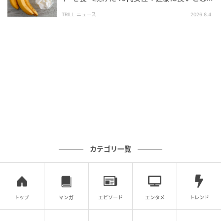
いきや…ある日、女性に起こった“異変”
「生活習慣病を予防するためには
TRILL ニュース
、『何かを極端に制
2026.8.4
限する』よりも、『日々の生活全体の質を少しずつ底
上げする』という意識を持つことが大切
です。
食事の面では、まずは極端な方法を見直してみましょ
う。何か特定のものを抜くのではなく、
肉・魚・大豆
製品から『たんぱく質』をしっかりと摂り、骨の健康
に関わる『カルシウム』や『ビタミンD』を意識して
取り入れる
など、全体の栄養バランスを整えることが
基本となります。毎日の食事に、彩りの良い野菜や海
藻類をもう一品追加するだけでも、不足しがちな食物
カテゴリ一覧
繊維が補えて効果的です。
運動については、いきなりジムに通うなどのハードル
を上げる必要はありません。
まずは『座りっぱなしの
トップ
マンガ
エピソード
エンタメ
トレンド
時間』を減らすことから始めてみてください。
テレビ