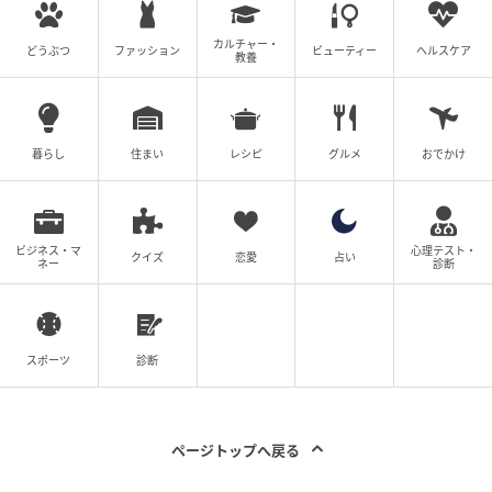
を見ながらストレッチをする、家事の合間にこまめに
立ち上がる、普段より少しだけ早歩きを意識するな
カルチャー・
どうぶつ
ファッション
ビューティー
ヘルスケア
教養
ど、日常の身体活動量を少し増やすだけでも、心身の
健康にはとても良い影響を与えます。
そして、見落としがちなのが『睡眠』です。寝る前の
暮らし
住まい
レシピ
グルメ
おでかけ
スマートフォンを控える、湯船にゆっくり浸かるな
ど、ご自身に合った方法で睡眠の質を高める工夫を取
り入れてみてください。無理のない範囲で、明日から
ビジネス・マ
心理テスト・
クイズ
恋愛
占い
一つずつ始めていきましょう。」
ネー
診断
「毎日の積み重ね」が未来を作る。無理のな
スポーツ
診断
い範囲で一歩ずつ
更年期の体は、これまでとは違うサインを出し始めて
ページトップへ戻る
います。しかし、焦って極端なダイエットや激しい運