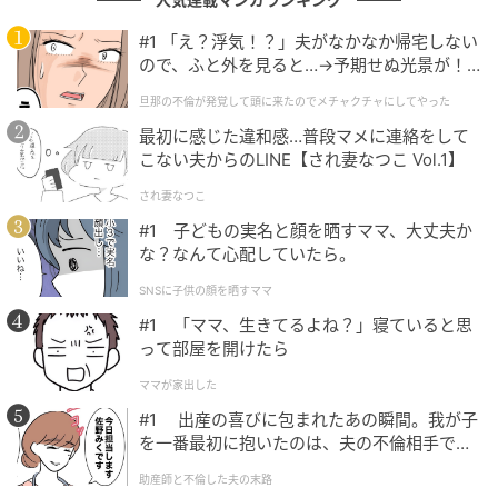
方法が『極端』になってしまうと、更年期以降の体に
#1 「え？浮気！？」夫がなかなか帰宅しない
とっては逆効果となる場合があります。
ので、ふと外を見ると…→予期せぬ光景が！
｜旦那の不倫が発覚して頭に来たのでメチャ
旦那の不倫が発覚して頭に来たのでメチャクチャにしてやった
たとえば、
過度な糖質制限には注意が必要
です。糖質
クチャにしてやった
を減らした分を、脂身の多い肉やバター、チーズな
最初に感じた違和感…普段マメに連絡をして
こない夫からのLINE【され妻なつこ Vol.1】
ど、飽和脂肪酸の多い食品で補う食べ方になると、
LDLコレステロールが上がりやすくなり、かえって脂
され妻なつこ
質異常症のリスクを高めることがあります。また、主
#1 子どもの実名と顔を晒すママ、大丈夫か
な？なんて心配していたら。
食を極端に抜くことで食物繊維が不足し、腸内環境や
血糖コントロールの面で不利になることもあります。
SNSに子供の顔を晒すママ
#1 「ママ、生きてるよね？」寝ていると思
運動についても同様です。健康のためにと、
いきなり
って部屋を開けたら
無理な強度の高い運動を始めたり、疲れが取れないま
ママが家出した
ま毎日ハードなトレーニングを続けたりすると、疲労
#1 出産の喜びに包まれたあの瞬間。我が子
が蓄積してしまいます
。その結果、かえってストレス
を一番最初に抱いたのは、夫の不倫相手でし
がかかり、睡眠の質が悪化してしまうケースも少なく
た。
助産師と不倫した夫の末路
ありません。十分な回復期間を設けずに行う過度な運