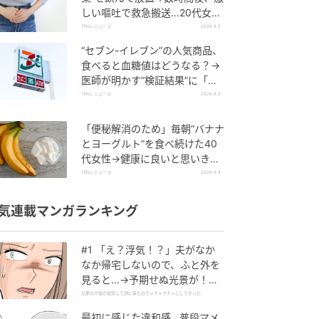
しい嘔吐で救急搬送…20代女性
を待ち受けていた“恐ろしい病
TRILL ニュース
2026.8.5
名”とは？
“セブン-イレブン”の人気商品、
食べると血糖値はどうなる？→
医師が明かす“検証結果”に「優
秀コンビニ食」「参考になりま
TRILL ニュース
2026.8.5
す」
「便秘解消のため」毎朝“バナナ
とヨーグルト”を食べ続けた40
代女性→健康に良いと思いき
や…ある日、女性に起こった“異
TRILL ニュース
2026.8.4
変”
気連載マンガランキング
#1 「え？浮気！？」夫がなか
なか帰宅しないので、ふと外を
見ると…→予期せぬ光景が！｜
旦那の不倫が発覚して頭に来た
旦那の不倫が発覚して頭に来たのでメチャクチャにしてやった
のでメチャクチャにしてやった
最初に感じた違和感…普段マメ