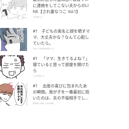
に連絡をしてこない夫からのLI
NE【され妻なつこ Vol.1】
され妻なつこ
#1 子どもの実名と顔を晒すマ
マ、大丈夫かな？なんて心配し
ていたら。
SNSに子供の顔を晒すママ
#1 「ママ、生きてるよね？」
寝ていると思って部屋を開けた
ら
ママが家出した
#1 出産の喜びに包まれたあ
の瞬間。我が子を一番最初に抱
いたのは、夫の不倫相手でし
た。
助産師と不倫した夫の末路