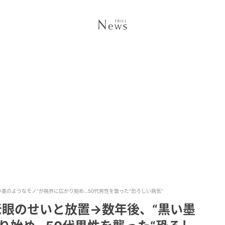
墨のようなモノ”が視界に広がり始め…50代男性を襲った“恐ろしい病気”
老眼のせいと放置→数年後、“黒い墨