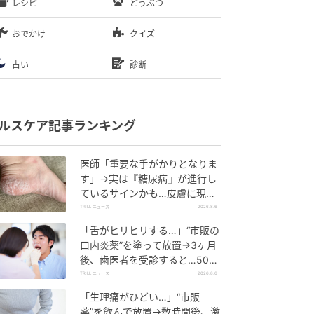
レシピ
どうぶつ
おでかけ
クイズ
占い
診断
ルスケア記事ランキング
医師「重要な手がかりとなりま
す」→実は『糖尿病』が進行し
ているサインかも…皮膚に現れ
る“3つの危険な変化”
TRILL ニュース
2026.8.6
「舌がヒリヒリする…」“市販の
口内炎薬”を塗って放置→3ヶ月
後、歯医者を受診すると…50代
男性に告げられた“恐ろしい診
TRILL ニュース
2026.8.6
断”
「生理痛がひどい…」“市販
薬”を飲んで放置→数時間後、激