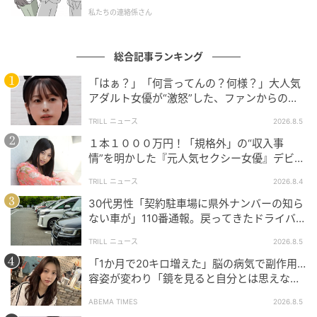
窮地に追い込まれた役員ママがとった最終手段
私たちの連絡係さん
は…【保育園クラス役員で理不尽ないじめに遭い
ました Vol.24】
総合記事ランキング
次の話を読む
前の話
第24話
「はぁ？」「何言ってんの？何様？」大人気
アダルト女優が“激怒”した、ファンからの
【質問】とは
TRILL ニュース
2026.8.5
保育園クラス役員で理不尽ないじめに遭いまし
１本１０００万円！「規格外」の“収入事
た
情”を明かした『元人気セクシー女優』デビュ
ウーマンエキサイト
ー作が“１０万本”を記録した逸材
TRILL ニュース
全話一覧を見る
2026.8.4
30代男性「契約駐車場に県外ナンバーの知ら
ない車が」110番通報。戻ってきたドライバー
クリエイター情報
の“言い分”に「口論になった」
TRILL ニュース
2026.8.5
ウーマンエキサイト
「1か月で20キロ増えた」脳の病気で副作用…
容姿が変わり「鏡を見ると自分とは思えなか
ウーマンエキサイトは、ママを中心とした女性向け
った」壮絶な闘病生活明かす
の情報サービスサイト。数年先のことまで考えて、
ABEMA TIMES
2026.8.5
子育て・くらし・レシピ・ハンドメイド・ビューテ