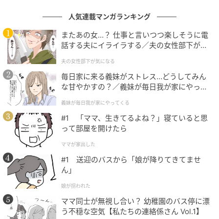
人気連載マンガランキング
またあの女…？ 仕事と言いつつ楽しそうに電
話する夫にイライラする／夫の女性部下が気
になる（1）【夫婦の危機 まんが】
夫の女性部下が気になる
毎日家に来る義妹がストレス…どうしてみん
な甘やかすの？／義妹が毎日我が家にやって
くる（1）【義父母がシンドイんです！ まん
義妹が毎日我が家にやってくる
ウーマンエキサイト
が】
#1 「ママ、生きてるよね？」寝ていると思
今まで仲良しだったのに…、他の役員ママは自分たち
って部屋を開けたら
の保身のためにこんな提案をしてきたのです…！
ママが家出した
#1 送迎のバスから「娘が降りてきてませ
(リコロコ)
ん」
元記事で読む
娘が拐われた
ママ同士が無視し合い？ 幼稚園のバス停に漂
う不穏な空気【私たちの連絡係さん Vol.1】