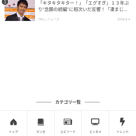
ィの情報がセレクトできるように、最新情報やラン
「キタキタキター！」「エグすぎ」１３年ぶ
キング、すぐに役立つサービスをお届けします。
り“念願の続編”に相次いだ反響！「凄まじく
面白い」“賞 総なめ”『伝説級ドラマ』
作品をもっとみる
TRILL ニュース
2026.8.4
の記事をもっとみる
カテゴリ一覧
トップ
マンガ
エピソード
エンタメ
トレンド