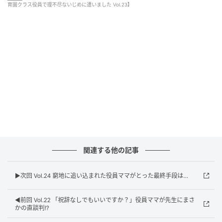
育園クラス役員で理不尽ないじめに遭いました Vol.23】
ウーマンエキサイト
関連する他の記事
▶︎次回 Vol.24 窮地に追い込まれた役員ママがとった最終手段は…
◀︎前回 Vol.22 「祝辞なしでもいいですか？」役員ママが先生にまさ
かの直談判!?