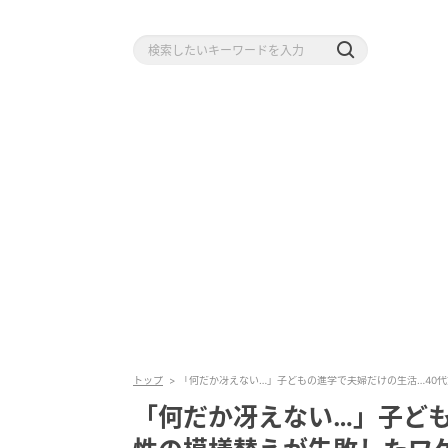
トップ
「何だか冴えない…」子どもの進学で夫婦だけの生活…40
「何だか冴えない…」子ども