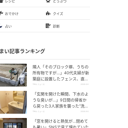
レシピ
どうぶつ
おでかけ
クイズ
占い
診断
まい記事ランキング
隣人「そのブロック塀、うちの
所有物ですが…」40代夫婦が新
築庭に設置したフェンス、直後
に迫られた"顛末"
TRILL ニュース
2026.8.6
「玄関を開けた瞬間、下水のよ
うな臭いが…」9日間の帰省か
ら戻った3人家族を襲った“洗面
所の異変”
TRILL ニュース
2026.8.6
「窓を開けると熱気が…閉めて
も暑い」SNSで見て憧れていた