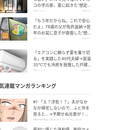
コの字の家、夏に起きた“想定外
の事態”【一級建築士は見た】
TRILL ニュース
2026.8.6
「もう年だからね。これで安心
だよ」78歳の父が免許返納→翌
年のお盆に息子が直面した“想定
外の壁”
TRILL ニュース
2026.8.6
「エアコンに頼らず夏を乗り切
る」を実践した40代夫婦→室温
35℃でも冷房を我慢した戸建
て住宅の誤算
TRILL ニュース
2026.8.6
気連載マンガランキング
#1 「え？浮気！？」夫がなか
なか帰宅しないので、ふと外を
見ると…→予期せぬ光景が！｜
旦那の不倫が発覚して頭に来た
旦那の不倫が発覚して頭に来たのでメチャクチャにしてやった
のでメチャクチャにしてやった
最初に感じた違和感…普段マメ