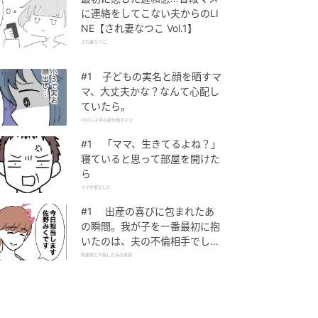
に連絡をしてこない夫からのLI
NE【され妻なつこ Vol.1】
され妻なつこ
#1 子どもの実名と顔を晒すマ
マ、大丈夫かな？なんて心配し
ていたら。
SNSに子供の顔を晒すママ
#1 「ママ、生きてるよね？」
寝ていると思って部屋を開けた
ら
ママが家出した
#1 出産の喜びに包まれたあ
の瞬間。我が子を一番最初に抱
いたのは、夫の不倫相手でし
た。
助産師と不倫した夫の末路