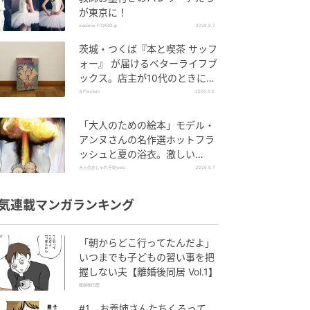
が東京に！
madame FIGARO.jp
2026.8.7
茨城・つくば『本と喫茶 サッフ
ォー』 が届けるベターライフブ
ックス。店主が10代のときに、
私の生き方を変えた本として挙
＆Premium
2026.8.6
げてくれた本は『くちびるから
散弾銃』。
「大人のための絵本」モデル・
アンヌさんの名作選ホットフラ
ッシュと夏の浴衣。激しい
「熱」が教えてくれた平和の絵
大人のおしゃれ手帖web
2026.8.7
本～『風が吹くとき』『やば
っ！』～vol.47
気連載マンガランキング
「朝からどこ行ってたんだよ」
いつまでも子どもの習い事を把
握しない夫【離婚後同居 Vol.1】
離婚後同居
#1 お義姉さんたちくるって、