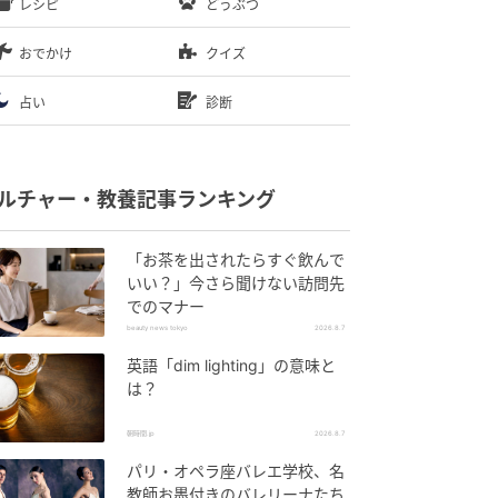
レシピ
どうぶつ
おでかけ
クイズ
占い
診断
ルチャー・教養記事ランキング
「お茶を出されたらすぐ飲んで
いい？」今さら聞けない訪問先
でのマナー
beauty news tokyo
2026.8.7
英語「dim lighting」の意味と
は？
朝時間.jp
2026.8.7
パリ・オペラ座バレエ学校、名
教師お墨付きのバレリーナたち