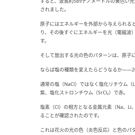
すると、波長約589ナノメートルの黄色い
されました。
原子にはエネルギーを外部から与えられる
り、その後すぐにエネルギーを光（電磁波
す。
そして放出する光の色のパターンは、原子
ならば塩の種類を変えたらどうなるか——2
通常の塩（NaCl）ではなく塩化リチウム（L
紫、塩化ストロンチウム（SrCl₂）で赤。
塩素（Cl）の相方となる金属元素（Na、L
ることが確認されたのです。
これは花火の光の色（炎色反応）と色のパ