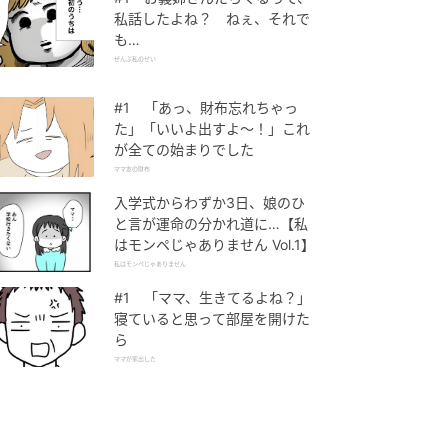
私話したよね？ ねぇ、それで
も…
ぜんぶ私のせい
#1 「あっ、財布忘れちゃっ
た」「いいよ出すよ〜！」これ
が全ての始まりでした
ママ友の財布
入学式からわずか3日、娘のひ
と言が運命の分かれ道に…【私
はモンペじゃありません Vol.1】
私はモンペじゃありません
#1 「ママ、生きてるよね？」
寝ていると思って部屋を開けた
ら
ママが家出した