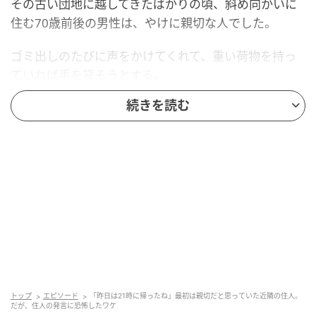
その古い団地に越してきたばかりの頃、斜め向かいに
住む70歳前後の男性は、やけに親切な人でした。
ゴミ出しのたびに声をかけてくれて、重い荷物を持っ
ていれば手を貸そうとする。
続きを読む
近所付き合いの薄い土地で、これはありがたい人だ
と、はじめは素直に思っていたのです。
けれど、その距離感は、日を追うごとに少しずつずれ
ていきました。
「昨日は21時に帰ったね」
ある朝、すれ違いざまに笑顔でそう言われて、背筋が
凍りつきました。
私が前の晩、何時に帰宅したのか。なぜこの人がそれ
トップ
エピソード
「昨日は21時に帰ったね」最初は親切だと思っていた近隣の住人。
だが、住人の発言に恐怖したワケ