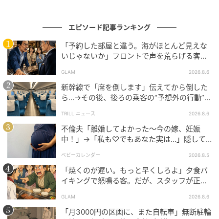
結局、私はその年のうちに、逃げるように別の街へ引
っ越しました。あれから何年も経ちますが、今でも玄
エピソード記事ランキング
関を出る前には、つい外の気配をうかがってしまいま
す。あの薄ら笑いだけは、どうしても忘れられないの
「予約した部屋と違う。海がほとんど見えな
いじゃないか」フロントで声を荒らげる客。
です。
だが、支配人が予約記録を示した結果
GLAM
2026.8.6
※GLAMが独自に実施したアンケートで集めた、50
新幹線で「席を倒します」伝えてから倒した
代・女性読者様の体験談をもとに記事化しています
ら…→その後、後ろの乗客の“予想外の行動”に
「不快ですぐに立ち去りました」
TRILL ニュース
2026.8.6
※本コンテンツ内の画像は、生成AIを利用して作成し
不倫夫「離婚してよかった〜今の嫁、妊娠
ています。
中！」→「私も♡でもあなた実は…」隠して
いた事実を暴露した結果
元記事で読む
ベビーカレンダー
2026.8.5
「焼くのが遅い。もっと早くしろよ」夕食バ
次の記事
イキングで怒鳴る客。だが、スタッフが正論
を並べた結果
「ずっと無視されてたと思ってた」挨拶を急
GLAM
2026.8.6
に返さなくなったママ友→3週間後に判明した
「月3000円の区画に、また自転車」無断駐輪