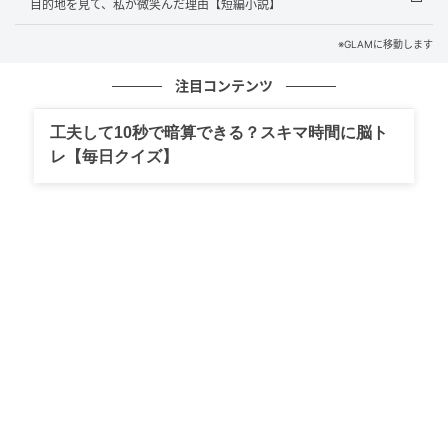
目的地を見て、私が微笑んだ理由【短編小説】
いるのです。
※GLAMに移動します
ある朝には、郵便受けをのぞいた跡が残っていまし
注目コンテンツ
た。
工夫して10秒で暗算できる？スキマ時間に脳ト
届いた手紙の差出人まで見られているのだと気づいた
レ【毎日クイズ】
ときの、あの寒気は、今も忘れられません。
「そんなに冷たくしなくてもいいだろう」
穏やかな声なのに、その執着だけが、じわじわと生活
に染み込んでくる。
夜、物音がするたびにカーテンの隙間をうかがうよう
になり、やがて眠れず、食欲まで落ちていきました。
このままではいけない。