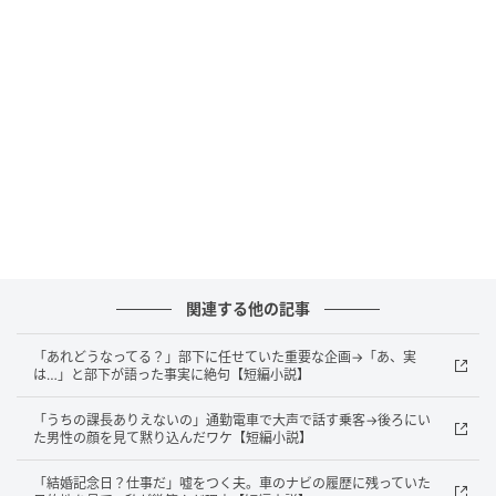
を知っているのでしょう。
「今日は宅配が二回来てたね」
「さっきの若い男の人は、誰だい」
会うたびに口から出るのは、どれも私の一日をなぞる
言葉ばかりでした。
まるで、壁の外側に監視カメラを一台、増やされたよ
うだったのです。
関連する他の記事
手帳に残した日付
「あれどうなってる？」部下に任せていた重要な企画→「あ、実
は…」と部下が語った事実に絶句【短編小説】
それからというもの、玄関のドアを開けると、彼が示
「うちの課長ありえないの」通勤電車で大声で話す乗客→後ろにい
し合わせたように外に立っているようになりました。
た男性の顔を見て黙り込んだワケ【短編小説】
買い物袋の中身をのぞき込み、休みの日の予定まで聞
「結婚記念日？仕事だ」嘘をつく夫。車のナビの履歴に残っていた
いてくる。断っても、翌日にはまた同じ場所に立って