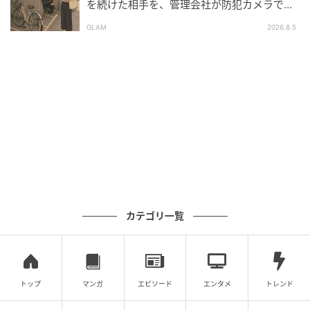
勘違いとは
を続けた相手を、管理会社が防犯カメラで特
定した朝
GLAM
2026.8.5
の記事をもっとみる
カテゴリ一覧
トップ
マンガ
エピソード
エンタメ
トレンド