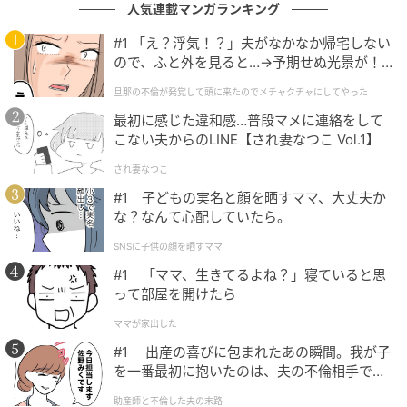
そう思った私は、彼に何を言われたか、いつ玄関先に
人気連載マンガランキング
立っていたかを、日付とともに小さな手帳に書きとめ
#1 「え？浮気！？」夫がなかなか帰宅しない
始めました。
ので、ふと外を見ると…→予期せぬ光景が！
｜旦那の不倫が発覚して頭に来たのでメチャ
旦那の不倫が発覚して頭に来たのでメチャクチャにしてやった
そして、その手帳を手に、団地を管理している人と、
クチャにしてやった
最初に感じた違和感…普段マメに連絡をして
市の相談窓口に事情を話しに行きました。
こない夫からのLINE【され妻なつこ Vol.1】
「これだけ記録が残っているなら、こちらから正式に
され妻なつこ
注意ができます」
#1 子どもの実名と顔を晒すママ、大丈夫か
な？なんて心配していたら。
担当の人はそう言って、彼に直接、行きすぎた干渉を
SNSに子供の顔を晒すママ
やめるよう伝えてくれました。
#1 「ママ、生きてるよね？」寝ていると思
って部屋を開けたら
以来、あからさまな声かけは減りました。それでも、
すれ違うときにこちらへ向けられる、あの探るような
ママが家出した
視線だけは変わりません。カーテン越しにうかがう気
#1 出産の喜びに包まれたあの瞬間。我が子
を一番最初に抱いたのは、夫の不倫相手でし
配も、消えてはくれませんでした。
た。
助産師と不倫した夫の末路