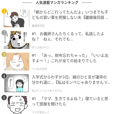
人気連載マンガランキング
後日、管理人さんが掲示板に一枚の紙を貼った。共用
部での過度な叱責は控えてください、という一文だっ
「朝からどこ行ってたんだよ」いつまでも子
た。それを見て、私はようやく小さく息をついた。
どもの習い事を把握しない夫【離婚後同居 Vo
l.1】
離婚後同居
あの日以来、廊下ですれ違っても、男性はこちらを見
#1 お義姉さんたちくるって、私話したよ
ないまま足早に通り過ぎていく。あれだけ大きかった
ね？ ねぇ、それでも…
声を、もう一度も聞いていない。
ぜんぶ私のせい
娘は今、叱られた場所ではなく、公園で思いきりボー
#1 「あっ、財布忘れちゃった」「いいよ出
すよ〜！」これが全ての始まりでした
ルを追いかけている。
ママ友の財布
※GLAMが独自に実施したアンケートで集めた、30
入学式からわずか3日、娘のひと言が運命の
代・女性読者様の体験談をもとに記事化しています
分かれ道に…【私はモンペじゃありません Vo
l.1】
私はモンペじゃありません
※本コンテンツ内の画像は、生成AIを利用して作成し
#1 「ママ、生きてるよね？」寝ていると思
ています。
って部屋を開けたら
元記事で読む
ママが家出した