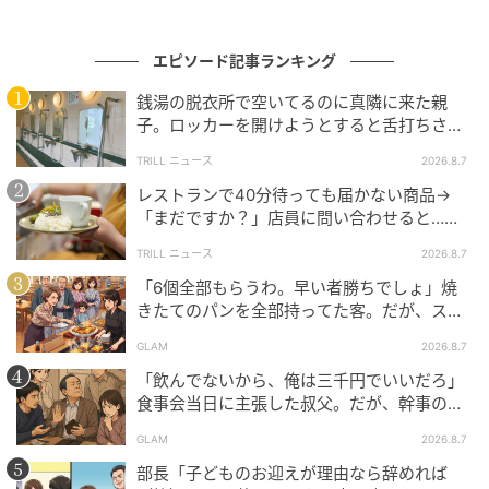
次の記事
エピソード記事ランキング
「いつもあんな時間に帰ってきて、迷惑なの
銭湯の脱衣所で空いてるのに真隣に来た親
よ！」怒鳴る上階の女性。だが、私の証言で
子。ロッカーを開けようとすると舌打ちさ
誤解が解けた瞬間
れ…→直後、娘の放った“純粋な一言”に「心の
TRILL ニュース
2026.8.7
中で拍手」
の記事をもっとみる
レストランで40分待っても届かない商品→
「まだですか？」店員に問い合わせると…そ
の後、“理不尽な対応”に「二度と行っていま
TRILL ニュース
2026.8.7
せん」
「6個全部もらうわ。早い者勝ちでしょ」焼
きたてのパンを全部持ってた客。だが、スタ
ッフの一言で状況が一変
GLAM
2026.8.7
「飲んでないから、俺は三千円でいいだろ」
食事会当日に主張した叔父。だが、幹事のい
とこが告げた一言とは
GLAM
2026.8.7
部長「子どものお迎えが理由なら辞めれば