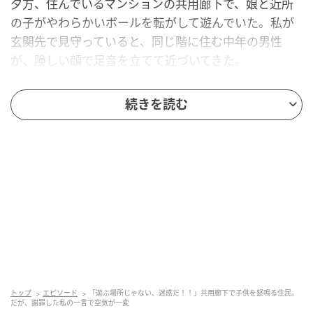
夕方、住んでいるマンションの共用廊下で、娘と近所
の子がやわらかいボールを転がして遊んでいた。私が
玄関先で見守っていると、同じ階に住む中年の男性
が、険しい顔で足音を立てて近づいてきた。
嫌な予感がして、私は立ち上がった。
続きを読む
「遊ぶ場所じゃない、迷惑だ！！」
その声は廊下じゅうに響くほど大きく、遊んでいた子
どもたちは一瞬で固まった。娘は今にも泣き出しそう
な顔で、私の後ろに隠れてしまった。
近くの部屋の住人が、何事かと窓からこちらをうかが
っているのが分かった。
確かに、廊下は遊び場ではない。走り回れば下の階に
トップ
エピソード
「遊ぶ場所じゃない、迷惑だ！！」共用廊下で子供を怒鳴る住民。
響くし、注意されるのは当然だと思う。それでも、ま
だが、謝罪した私の一言で空気が一変