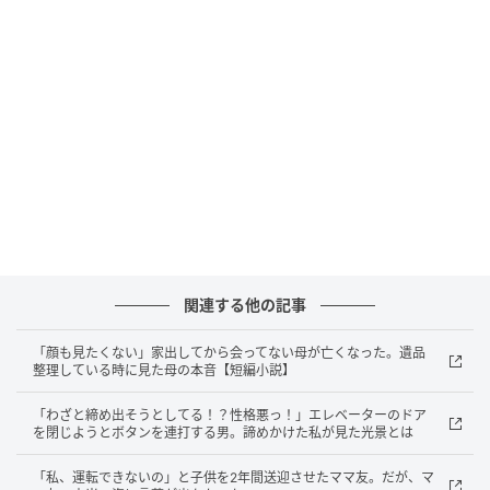
だ小さな子を頭ごなしに怒鳴りつける必要が、本当に
あったのだろうか。
張り詰めた空気の中で、私はゆっくりと息を吸った。
母が男性に返した一言
「うるさくして、すみませんでした」
まず私は、その場できちんと頭を下げた。それから娘
の目線までしゃがみ、正面から言い聞かせた。
関連する他の記事
「ここは人が通る場所だから、ボールはお部屋か公園
「顔も見たくない」家出してから会ってない母が亡くなった。遺品
整理している時に見た母の本音【短編小説】
でね」
「わざと締め出そうとしてる！？性格悪っ！」エレベーターのドア
娘は唇を結んで、こくりとうなずいた。
を閉じようとボタンを連打する男。諦めかけた私が見た光景とは
「私、運転できないの」と子供を2年間送迎させたママ友。だが、マ
そのうえで私は、男性のほうへ静かに向き直った。頭