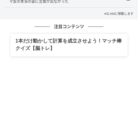
マ友の本当の姿に言葉が出なかった
ごなしの大声だけは、どうしても見過ごせなかった。
※GLAMに移動します
「騒がしくしたのはすいません、でも大声で怒鳴る必
注目コンテンツ
要ありますか」
1本だけ動かして計算を成立させよう！マッチ棒
男性の眉がぴくりと動き、次の言葉に詰まった。私は
クイズ【脳トレ】
声を荒らげず、あくまで穏やかに続けた。
「迷惑なら迷惑と、理由を教えてもらえれば、ちゃん
とやめる子ですから」
周囲の住人が動いた
男性の顔がみるみる赤くなった。何か言いかけて、口
を開いたまま止まる。反論の言葉を探しているようだ
ったが、続きは出てこなかった。