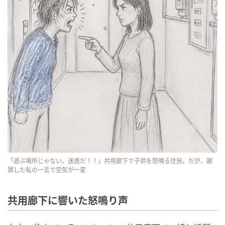
「遊ぶ場所じゃない、迷惑だ！！」共用廊下で子供を怒鳴る住民。だが、謝
罪した私の一言で空気が一変
共用廊下に響いた怒鳴り声