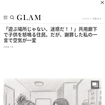
「遊ぶ場所じゃない、迷惑だ！！」共用廊下
で子供を怒鳴る住民。だが、謝罪した私の一
言で空気が一変
2026.7.8